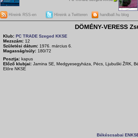
Híreink RSS-en
Híreink a Twitteren
handball.hu blog
DÖMÉNY-VERESS Zs
Klub:
PC TRADE Szeged KKSE
Mezszám:
12
Születési dátum:
1976. március 6.
Magasság/súly:
180/72
Posztja:
kapus
Előző klubjai:
Jamina SE, Medgyesegyháza, Pécs, Ljubuški ŽRK, B
Előre NKSE
Békéscsabai ENKS