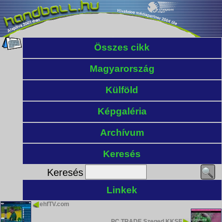
Összes cikk
Magyarország
Külföld
Képgaléria
Archívum
Keresés
Keresés
Linkek
ehfTV.com
PC TRADE Szeged KKSE