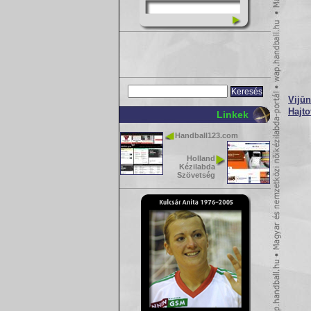
Vijūn
Hajto
Linkek
Handball123.com
Holland
Kézilabda
Szövetség