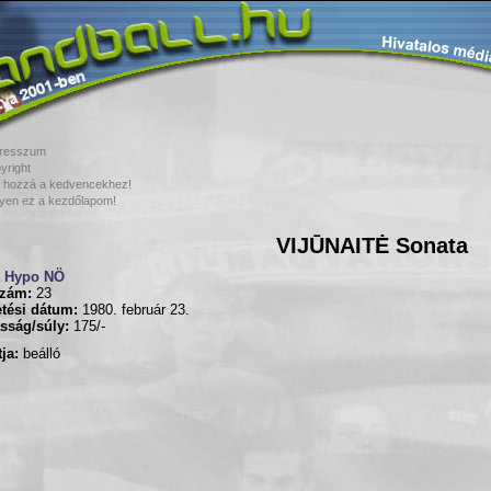
resszum
yright
 hozzá a kedvencekhez!
yen ez a kezdőlapom!
VIJŪNAITĖ Sonata
Hypo NÖ
zám:
23
tési dátum:
1980. február 23.
sság/súly:
175/-
ja:
beálló