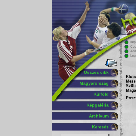
Imp
Cop
Add
Leg
Összes cikk
Klub:
Mezs
Magyarország
Szüle
Maga
Külföld
Poszt
Képgaléria
Archívum
Keresés