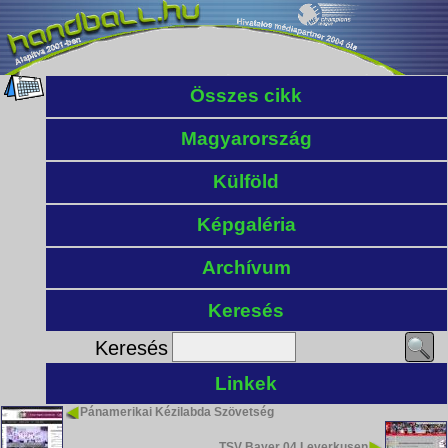
Összes cikk
Magyarország
Külföld
Képgaléria
Archívum
Keresés
Keresés
Linkek
Pánamerikai Kézilabda Szövetség
TSV Bayer 04 Leverkusen