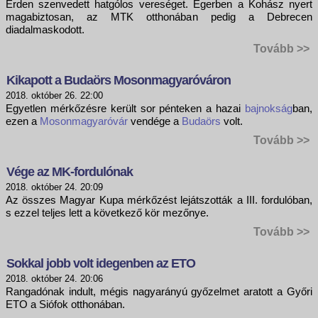
Érden szenvedett hatgólos vereséget. Egerben a Kohász nyert
magabiztosan, az MTK otthonában pedig a Debrecen
diadalmaskodott.
Tovább >>
Kikapott a Budaörs Mosonmagyaróváron
2018. október 26. 22:00
Egyetlen mérkőzésre került sor pénteken a hazai
bajnokság
ban,
ezen a
Mosonmagyaróvár
vendége a
Budaörs
volt.
Tovább >>
Vége az MK-fordulónak
2018. október 24. 20:09
Az összes Magyar Kupa mérkőzést lejátszották a III. fordulóban,
s ezzel teljes lett a következő kör mezőnye.
Tovább >>
Sokkal jobb volt idegenben az ETO
2018. október 24. 20:06
Rangadónak indult, mégis nagyarányú győzelmet aratott a Győri
ETO a Siófok otthonában.