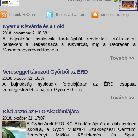
Híreink RSS-en
Híreink a Twitteren
handball.hu blog
Nyert a Kisvárda és a Loki
2018. november 2. 18:38
A bajnokság nyolcadik fordulójából rendeztek találkozókat
pénteken: a Békéscsaba a Kisvárdát, míg a Debrecen a
Mosonmagyaróvárt fogadta.
Tovább >>
Vereséggel távozott Győrből az ÉRD
2018. október 31. 18:37
A bajnokság nyolcadik fordulójában az ÉRD csapata
vendégeskedett a bajnok Győri ETO-nál.
Tovább >>
Kiválasztó az ETO Akadémiájára
2018. október 31. 17:07
A Győri Audi ETO KC Akadémiája és a klub partner
iskolája, a Győri Műszaki Szakképzési Centrum
Bercsényi Miklós Közlekedési és Sport