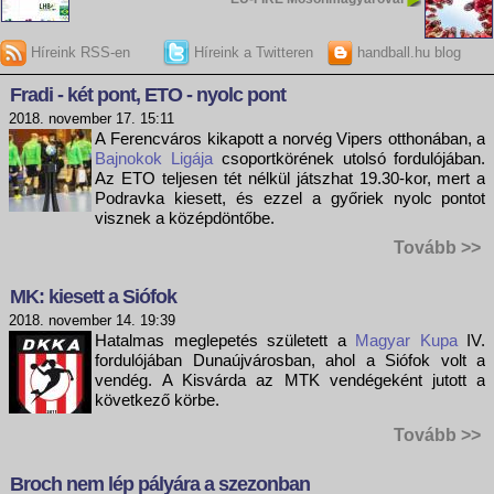
Híreink RSS-en
Híreink a Twitteren
handball.hu blog
Fradi - két pont, ETO - nyolc pont
2018. november 17. 15:11
A Ferencváros kikapott a norvég Vipers otthonában, a
Bajnokok Ligája
csoportkörének utolsó fordulójában.
Az ETO teljesen tét nélkül játszhat 19.30-kor, mert a
Podravka kiesett, és ezzel a győriek nyolc pontot
visznek a középdöntőbe.
Tovább >>
MK: kiesett a Siófok
2018. november 14. 19:39
Hatalmas meglepetés született a
Magyar Kupa
IV.
fordulójában Dunaújvárosban, ahol a Siófok volt a
vendég. A Kisvárda az MTK vendégeként jutott a
következő körbe.
Tovább >>
Broch nem lép pályára a szezonban