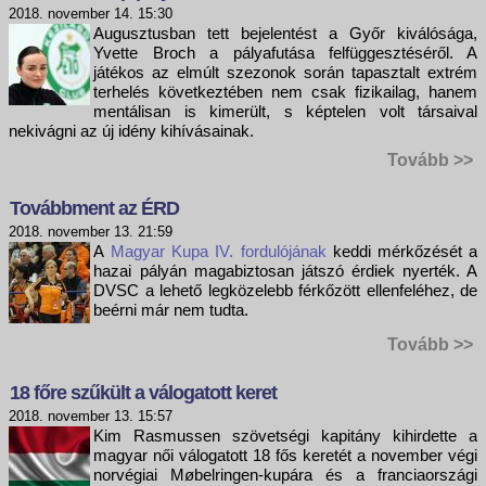
2018. november 14. 15:30
Augusztusban tett bejelentést a Győr kiválósága,
Yvette Broch a pályafutása felfüggesztéséről. A
játékos az elmúlt szezonok során tapasztalt extrém
terhelés következtében nem csak fizikailag, hanem
mentálisan is kimerült, s képtelen volt társaival
nekivágni az új idény kihívásainak.
Tovább >>
Továbbment az ÉRD
2018. november 13. 21:59
A
Magyar Kupa IV. fordulójának
keddi mérkőzését a
hazai pályán magabiztosan játszó érdiek nyerték. A
DVSC a lehető legközelebb férkőzött ellenfeléhez, de
beérni már nem tudta.
Tovább >>
18 főre szűkült a válogatott keret
2018. november 13. 15:57
Kim Rasmussen szövetségi kapitány kihirdette a
magyar női válogatott 18 fős keretét a november végi
norvégiai Møbelringen-kupára és a franciaországi