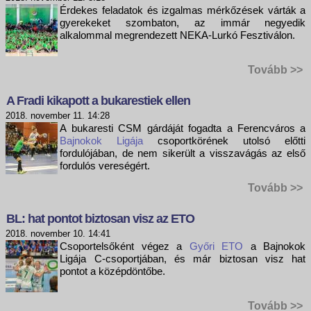
Érdekes feladatok és izgalmas mérkőzések várták a
gyerekeket szombaton, az immár negyedik
alkalommal megrendezett NEKA-Lurkó Fesztiválon.
Tovább >>
A Fradi kikapott a bukarestiek ellen
2018. november 11. 14:28
A bukaresti CSM gárdáját fogadta a Ferencváros a
Bajnokok Ligája
csoportkörének utolsó előtti
fordulójában, de nem sikerült a visszavágás az első
fordulós vereségért.
Tovább >>
BL: hat pontot biztosan visz az ETO
2018. november 10. 14:41
Csoportelsőként végez a
Győri ETO
a Bajnokok
Ligája C-csoportjában, és már biztosan visz hat
pontot a középdöntőbe.
Tovább >>