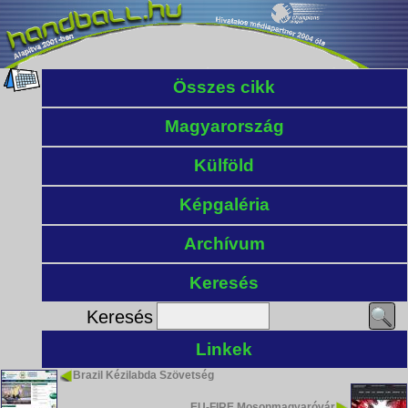
Összes cikk
Magyarország
Külföld
Képgaléria
Archívum
Keresés
Keresés
Linkek
Brazil Kézilabda Szövetség
EU-FIRE Mosonmagyaróvár