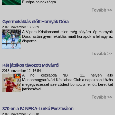
Európa-bajnokságra.
Tovább >>
Gyermekáldás előtt Hornyák Dóra
2018. november 13. 9:39
A Vipers Kristiansand ellen még pályára lép Hornyák
Dóra, aztán gyermekáldás miatt hónapokra felhagy az
élsporttal.
Tovább >>
Két játékos távozott Móvárról
2018. november 12. 16:54
A női kézilabda NB I 11. helyén álló
Mosonmagyaróvári Kézilabda Club a napokban közös
megegyezéssel szerződést bontott a felnőtt keret két
játékosával.
Tovább >>
370-en a IV. NEKA-Lurkó Fesztiválon
2018. november 12. 8:18