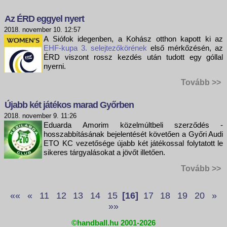
Az ÉRD eggyel nyert
2018. november 10. 12:57
A Siófok idegenben, a Kohász otthon kapott ki az
EHF-kupa 3. selejtezőkörének
első mérkőzésén, az
ÉRD viszont rossz kezdés után tudott egy góllal
nyerni.
Tovább >>
Újabb két játékos marad Győrben
2018. november 9. 11:26
Eduarda Amorim közelmúltbeli szerződés -
hosszabbításának bejelentését követően a Győri Audi
ETO KC vezetősége újabb két játékossal folytatott le
sikeres tárgyalásokat a jövőt illetően.
Tovább >>
««
«
11
12
13
14
15
[16]
17
18
19
20
»
»»
©handball.hu 2001-2026