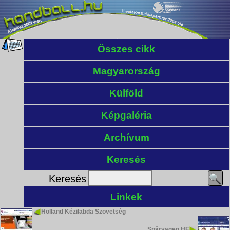
Összes cikk
Magyarország
Külföld
Képgaléria
Archívum
Keresés
Keresés
Linkek
Holland Kézilabda Szövetség
Spårvägen HF