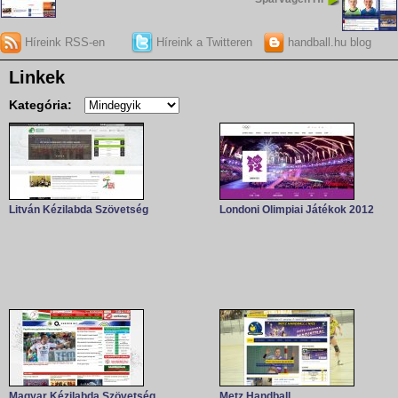
Híreink RSS-en
Híreink a Twitteren
handball.hu blog
Linkek
Kategória:
Litván Kézilabda Szövetség
Londoni Olimpiai Játékok 2012
Magyar Kézilabda Szövetség
Metz Handball