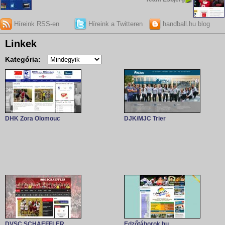
Híreink RSS-en
Híreink a Twitteren
handball.hu blog
Linkek
Kategória:
DHK Zora Olomouc
DJK/MJC Trier
DVSC SCHAEFFLER
Edzőtáborok.hu