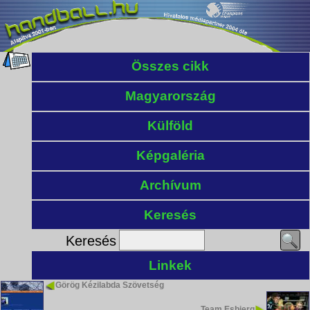
Összes cikk
Magyarország
Külföld
Képgaléria
Archívum
Keresés
Keresés
Linkek
Görög Kézilabda Szövetség
Team Esbjerg