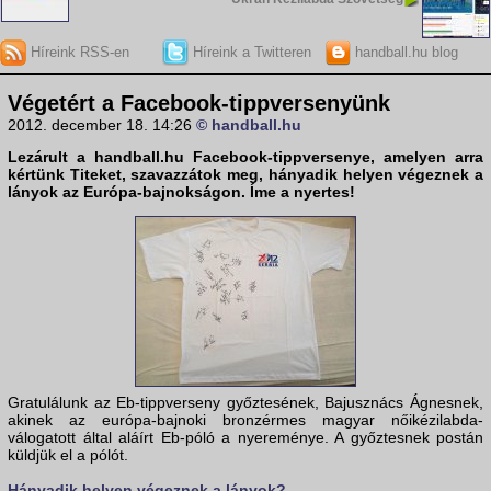
Híreink RSS-en
Híreink a Twitteren
handball.hu blog
Végetért a Facebook-tippversenyünk
2012. december 18. 14:26
© handball.hu
Lezárult a
handball.hu Facebook-tippverseny
e, amelyen arra
kértünk Titeket, szavazzátok meg, hányadik helyen végeznek a
lányok az Európa-bajnokságon. Íme a nyertes!
Gratulálunk az Eb-tippverseny győztesének, Bajusznács Ágnesnek,
akinek az európa-bajnoki bronzérmes magyar nőikézilabda-
válogatott által aláírt Eb-póló a nyereménye. A győztesnek postán
küldjük el a pólót.
Hányadik helyen végeznek a lányok?