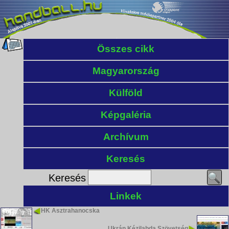
Összes cikk
Magyarország
Külföld
Képgaléria
Archívum
Keresés
Keresés
Linkek
HK Asztrahanocska
Ukrán Kézilabda Szövetség