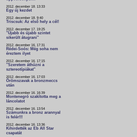
2012. december 18. 13:33
Egy új kezdet
2012. december 18. 9:40
Triscsuk: Az első hely a cél!
2012. december 17. 19:25
"Újabb és újabb szintet
sikerült átugrani"
2012. december 16. 17:31
Rédei-Soós: Még soha nem
éreztem ilyet
2012. december 16. 17:15
"Szeretem áthúzni a
sztereotípiákat"
2012. december 16. 17:03
Örömszavak a bronzmeccs
után
2012. december 16. 16:39
Montenegró szakította meg a
láncolatot
2012. december 16. 13:54
Számunkra a bronz arannyal
is felér!!!
2012. december 16. 13:36
Kihirdették az Eb All Star
csapatát