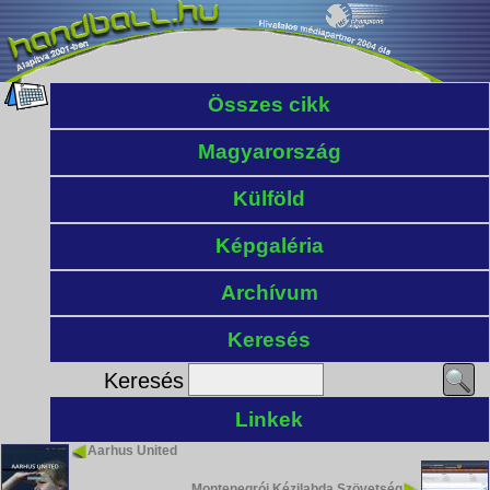
Összes cikk
Magyarország
Külföld
Képgaléria
Archívum
Keresés
Keresés
Linkek
Aarhus United
Montenegrói Kézilabda Szövetség