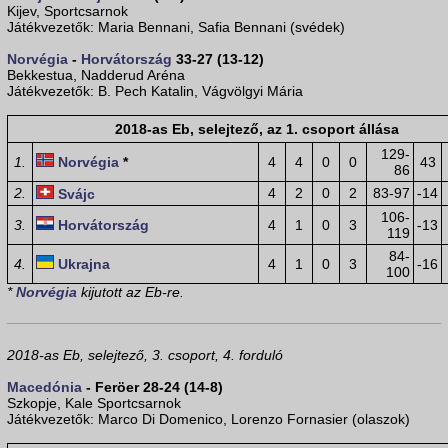
Kijev, Sportcsarnok
Játékvezetők: Maria Bennani, Safia Bennani (svédek)
Norvégia
-
Horvátország
33-27 (13-12)
Bekkestua, Nadderud Aréna
Játékvezetők: B. Pech Katalin, Vágvölgyi Mária
2018-as Eb, selejtező, az 1. csoport állása
129-
1.
Norvégia
*
4
4
0
0
43
86
2.
4
2
0
2
83-97
-14
Svájc
106-
3.
Horvátország
4
1
0
3
-13
119
84-
4.
Ukrajna
4
1
0
3
-16
100
*
Norvégia
kijutott az Eb-re.
2018-as Eb, selejtező, 3. csoport, 4. forduló
Macedónia
- Feröer 28-24 (14-8)
Szkopje, Kale Sportcsarnok
Játékvezetők: Marco Di Domenico, Lorenzo Fornasier (olaszok)