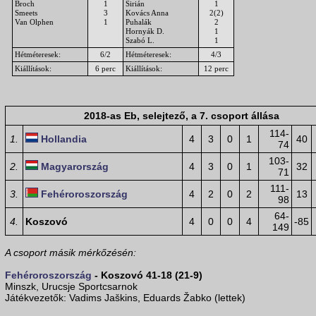
Broch
1
Sirián
1
Smeets
3
Kovács Anna
2(2)
Van Olphen
1
Puhalák
2
Hornyák D.
1
Szabó L.
1
Hétméteresek:
6/2
Hétméteresek:
4/3
Kiállítások:
6 perc
Kiállítások:
12 perc
2018-as Eb, selejtező, a 7. csoport állása
114-
1.
Hollandia
4
3
0
1
40
74
103-
2.
Magyarország
4
3
0
1
32
71
111-
3.
Fehéroroszország
4
2
0
2
13
98
64-
4.
Koszovó
4
0
0
4
-85
149
A csoport másik mérkőzésén:
Fehéroroszország
- Koszovó 41-18 (21-9)
Minszk, Urucsje Sportcsarnok
Játékvezetők: Vadims Jaškins, Eduards Žabko (lettek)