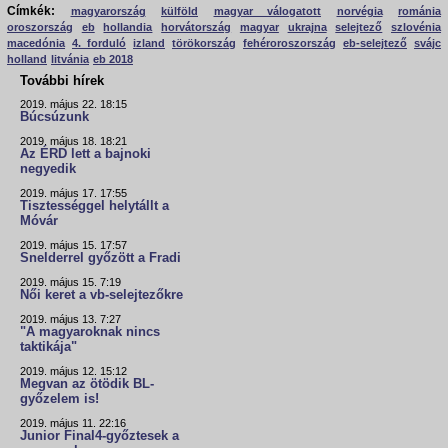
Címkék:
magyarország
külföld
magyar válogatott
norvégia
románia
oroszország
eb
hollandia
horvátország
magyar
ukrajna
selejtező
szlovénia
macedónia
4. forduló
izland
törökország
fehéroroszország
eb-selejtező
svájc
holland
litvánia
eb 2018
További hírek
2019. május 22. 18:15
Búcsúzunk
2019. május 18. 18:21
Az ÉRD lett a bajnoki
negyedik
2019. május 17. 17:55
Tisztességgel helytállt a
Móvár
2019. május 15. 17:57
Snelderrel győzött a Fradi
2019. május 15. 7:19
Női keret a vb-selejtezőkre
2019. május 13. 7:27
"A magyaroknak nincs
taktikája"
2019. május 12. 15:12
Megvan az ötödik BL-
győzelem is!
2019. május 11. 22:16
Junior Final4-győztesek a