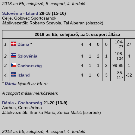
2018-as Eb, selejtező, 5. csoport, 4. forduló
Szlovénia
-
Izland
28-18 (15-10)
Celje, Golovec Sportcsarnok
Játékvezetők: Roberto Scevola, Tal Alperan (olaszok)
2018-as Eb, selejtező, az 5. csoport állása
104-
1.
Dánia
*
4
4
0
0
27
77
108-
2.
Szlovénia
4
1
2
1
4
104
3.
4
1
1
2
99-98
1
Csehország
85-
4.
Izland
4
1
0
3
-32
117
*
Dánia
kijutott az Eb-re.
A csoport másik mérkőzésén:
Dánia
-
Csehország
21-20 (13-9)
Aarhus, Ceres Aréna
Játékvezetők: Branka Marić, Zorica Mašić (szerbek)
2018-as Eb, selejtező, 4. csoport, 4. forduló