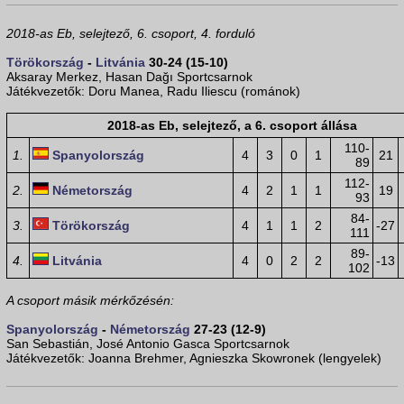
2018-as Eb, selejtező, 6. csoport, 4. forduló
Törökország
-
Litvánia
30-24 (15-10)
Aksaray Merkez, Hasan Dağı Sportcsarnok
Játékvezetők: Doru Manea, Radu Iliescu (románok)
2018-as Eb, selejtező, a 6. csoport állása
110-
1.
Spanyolország
4
3
0
1
21
89
112-
2.
Németország
4
2
1
1
19
93
84-
3.
Törökország
4
1
1
2
-27
111
89-
4.
Litvánia
4
0
2
2
-13
102
A csoport másik mérkőzésén:
Spanyolország
-
Németország
27-23 (12-9)
San Sebastián, José Antonio Gasca Sportcsarnok
Játékvezetők: Joanna Brehmer, Agnieszka Skowronek (lengyelek)