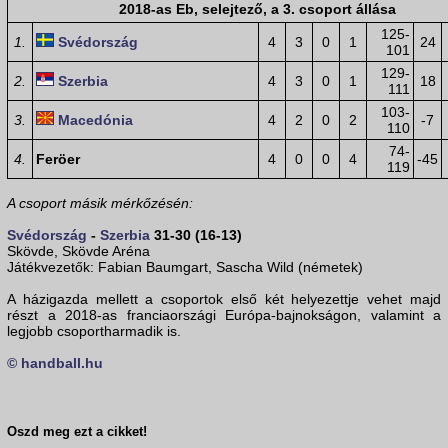
2018-as Eb, selejtező, a 3. csoport állása
125-
1.
Svédország
4
3
0
1
24
101
129-
2.
Szerbia
4
3
0
1
18
111
103-
3.
Macedónia
4
2
0
2
-7
110
74-
4.
Feröer
4
0
0
4
-45
119
A csoport másik mérkőzésén:
Svédország
-
Szerbia
31-30 (16-13)
Skövde, Skövde Aréna
Játékvezetők: Fabian Baumgart, Sascha Wild (németek)
A házigazda mellett a csoportok első két helyezettje vehet majd
részt a 2018-as franciaországi Európa-bajnokságon, valamint a
legjobb csoportharmadik is.
© handball.hu
Oszd meg ezt a cikket!