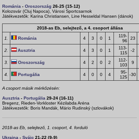
Románia
-
Oroszország
26-25 (15-12)
Kolozsvár (Cluj Napoca), Városi Sportcsarnok
Játékvezetők: Karina Christiansen, Line Hesseldal Hansen (dánok)
2018-as Eb, selejtező, a 4. csoport állása
119-
1.
Románia
4
3
0
1
23
96
113-
2.
Ausztria
4
3
0
1
-2
115
112-
3.
Oroszország
4
2
0
2
9
103
95-
4.
Portugália
4
0
0
4
-30
125
A csoport másik mérkőzésén:
Ausztria
-
Portugália
29-24 (16-11)
Bregenz, Rieden-Vorkloster Kézilabda Aréna
Játékvezetők: Boris Mandák, Mário Rudinský (szlovákok)
2018-as Eb, selejtező, 1. csoport, 4. forduló
Ukrajna
-
Svájc
21-22 (9-9)