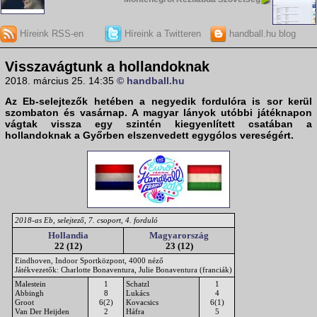
Híreink RSS-en
Híreink a Twitteren
handball.hu blog
Visszavágtunk a hollandoknak
2018. március 25. 14:35
© handball.hu
Az Eb-selejtezők hetében a negyedik fordulóra is sor kerül
szombaton és vasárnap. A magyar lányok utóbbi játéknapon
vágtak vissza egy szintén kiegyenlített csatában a
hollandoknak a Győrben elszenvedett egygólos vereségért.
2018-as Eb, selejtező, 7. csoport, 4. forduló
Hollandia
Magyarország
22 (12)
23 (12)
Eindhoven, Indoor Sportközpont, 4000 néző
Játékvezetők: Charlotte Bonaventura, Julie Bonaventura (franciák)
Malestein
1
Schatzl
1
Abbingh
8
Lukács
4
Groot
6(2)
Kovacsics
6(1)
Van Der Heijden
2
Háfra
5