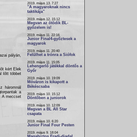
2019. május 13. 7:27
"A magyaroknak nincs
taktikája"
2019. május 12. 15:12
Megvan az ötödik BL-
győzelem is!
2019. május 11. 22:16
Junior Final4-győztesek a
magyarok
2019. május 11. 20:40
Felülhet a trónra a Siófok
hazai pályán,
2019. május 11. 15:05
Lehengerlő játékkal döntős a
őt kért Elek
Győr
 lőtt többet
2019. május 10. 19:09
Móváron is kikapott a
Békéscsaba
sz háromnál
gtorpantak a
2019. május 10. 15:12
t. A meccset
Döntőben a juniorok
2019. május 10. 12:09
Megvan a BL All Star
csapata
2019. május 10. 6:20
Junior Final Four Pesten
2019. május 9. 18:04
Magabiztos Fradi-diadal