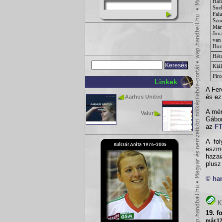
Háf
Sne
Fal
Szu
Már
Jov
van
Hor
Hét
Kiál
Piro
Linkek
A Fer
és ez
Aarhus United
A mér
Valur
Gábor
az
F
A fol
eszmé
hazai
plusz
© ha
K
19. f
már.17