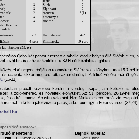
ra
1
Ježić
5
lder
3
Such
2
uvégi
3
Elghaoui
2
csánszki
2
Aoustin
3(1)
ton
3
Ferenczy F.
1
anović
3
Böhme
2
 der Heijden
1
nyák D.
1
méteresek:
7/7
Hétméteresek:
4/2
lítások:
4 perc
Kiállítások:
10 perc
s lap: Snelder (59. p.)
encváros újabb két pontot szerzett a tabella ötödik helyén álló Siófok ellen, 
zel továbbra is száz százalékos a K&H női kézilabda ligában.
kőzés első negyed órájában többnyire a Siófok volt előnyben, majd 5-7-nél id
 és csapata ekkor megfordította az eredményt. A félidő végére már öt góllal
TC
(16-11).
ytatásban próbált közelebb kerülni a vendég csapat, ám kétszer is plu
ltek a zöld-fehérek, és növelték előnyüket. Az 51. percben, 26-19-nél me
ak, és a két francia, Aoustin valamint Nze Minko feljebb tornászta csapatá
 háromnál fújta le a játékvezető páros, a két pont így a Ferencvárosé (27-24).
ndball.hu
apcsolódó anyagok:
orduló menetrend:
Bajnoki tabella:
. 13:00
FTC - Siófok
27-24 (16-11)
1. Győr 50 pont