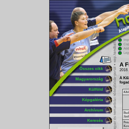
Imp
Cop
Add
Leg
A F
Összes cikk
2018.
A
K&
Magyarország
fogad
Külföld
K&H
Képgaléria
Archívum
Bud
Ját
Keresés
Pen
Kov