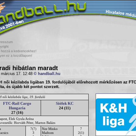
resszum
yright
 hozzá a kedvencekhez!
yen ez a kezdőlapom!
radi hibátlan maradt
 március 17. 12:48
© handball.hu
H női kézilabda ligában
19. fordulójából előrehozott mérkőzésen az FTC
ta, és újabb két pontot szerzett.
 női kézilabda liga, 19. forduló
FTC-Rail Cargo
Siófok KC
Hungaria
24 (11)
27 (16)
apest, Elek Gyula Aréna
ékvezetők: Horváth Péter, Marton Balázs
a
7(7)
Nze Minko
7
acsics
3
Maibom
2(1)