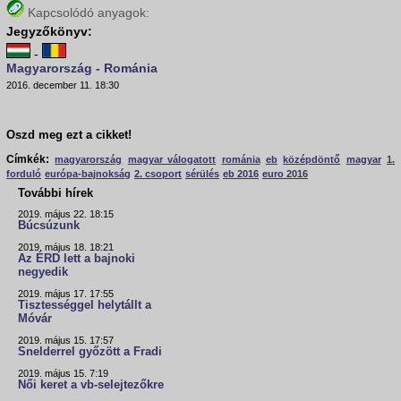
Kapcsolódó anyagok:
Jegyzőkönyv:
-
Magyarország - Románia
2016. december 11. 18:30
Oszd meg ezt a cikket!
Címkék:
magyarország
magyar válogatott
románia
eb
középdöntő
magyar
1.
forduló
európa-bajnokság
2. csoport
sérülés
eb 2016
euro 2016
További hírek
2019. május 22. 18:15
Búcsúzunk
2019. május 18. 18:21
Az ÉRD lett a bajnoki
negyedik
2019. május 17. 17:55
Tisztességgel helytállt a
Móvár
2019. május 15. 17:57
Snelderrel győzött a Fradi
2019. május 15. 7:19
Női keret a vb-selejtezőkre