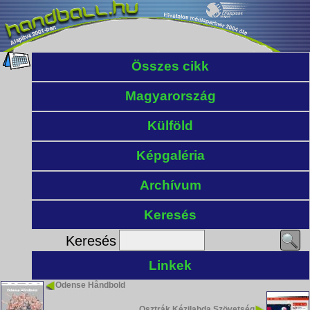
Összes cikk
Magyarország
Külföld
Képgaléria
Archívum
Keresés
Keresés
Linkek
Odense Håndbold
Osztrák Kézilabda Szövetség