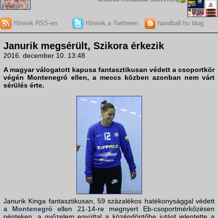
Híreink RSS-en
Híreink a Twitteren
handball.hu blog
Janurik megsérült, Szikora érkezik
2016. december 10. 13:48
A
magyar válogatott
kapusa fantasztikusan védett a csoportkör
végén Montenegró ellen, a meccs közben azonban nem várt
sérülés érte.
Janurik Kinga fantasztikusan, 59 százalékos hatékonysággal védett
a
Montenegró
ellen 21-14-re megnyert Eb-csoportmérkőzésen
pénteken, a győzelem egyúttal a középdöntőbe jutást jelentette a