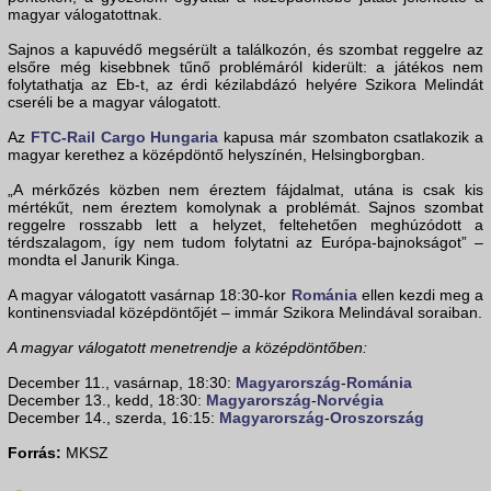
magyar válogatottnak.
Sajnos a kapuvédő megsérült a találkozón, és szombat reggelre az
elsőre még kisebbnek tűnő problémáról kiderült: a játékos nem
folytathatja az Eb-t, az érdi kézilabdázó helyére Szikora Melindát
cseréli be a magyar válogatott.
Az
FTC-Rail Cargo Hungaria
kapusa már szombaton csatlakozik a
magyar kerethez a középdöntő helyszínén, Helsingborgban.
„A mérkőzés közben nem éreztem fájdalmat, utána is csak kis
mértékűt, nem éreztem komolynak a problémát. Sajnos szombat
reggelre rosszabb lett a helyzet, feltehetően meghúzódott a
térdszalagom, így nem tudom folytatni az Európa-bajnokságot” –
mondta el Janurik Kinga.
A magyar válogatott vasárnap 18:30-kor
Románia
ellen kezdi meg a
kontinensviadal középdöntőjét – immár Szikora Melindával soraiban.
A magyar válogatott menetrendje a középdöntőben:
December 11., vasárnap, 18:30:
Magyarország
-
Románia
December 13., kedd, 18:30:
Magyarország
-
Norvégia
December 14., szerda, 16:15:
Magyarország
-
Oroszország
Forrás:
MKSZ