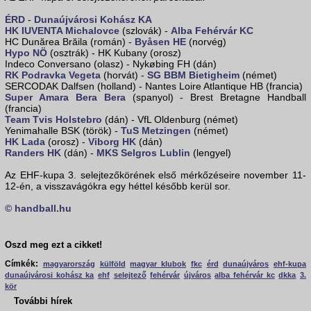
ÉRD
-
Dunaújvárosi Kohász KA
HK IUVENTA Michalovce
(szlovák) -
Alba Fehérvár KC
HC Dunărea Brăila (román) -
Byåsen HE
(norvég)
Hypo NÖ
(osztrák) - HK Kubany (orosz)
Indeco Conversano (olasz) - Nykøbing FH (dán)
RK Podravka Vegeta
(horvát) -
SG BBM Bietigheim
(német)
SERCODAK Dalfsen (holland) - Nantes Loire Atlantique HB (francia)
Super Amara Bera Bera
(spanyol) - Brest Bretagne Handball
(francia)
Team Tvis Holstebro
(dán) - VfL Oldenburg (német)
Yenimahalle BSK (török) -
TuS Metzingen
(német)
HK Lada
(orosz) -
Viborg HK
(dán)
Randers HK
(dán) -
MKS Selgros Lublin
(lengyel)
Az EHF-kupa 3. selejtezőkörének első mérkőzéseire november 11-
12-én, a visszavágókra egy héttel később kerül sor.
© handball.hu
Oszd meg ezt a cikket!
Címkék:
magyarország
külföld
magyar klubok
fkc
érd
dunaújváros
ehf-kupa
dunaújvárosi kohász ka
ehf
selejtező
fehérvár
újváros
alba fehérvár kc
dkka
3.
kör
További hírek