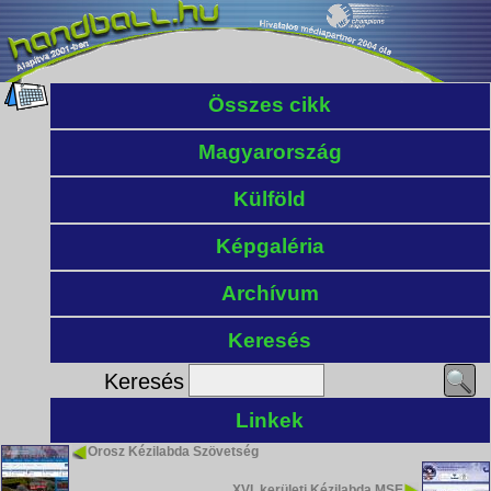
Összes cikk
Magyarország
Külföld
Képgaléria
Archívum
Keresés
Keresés
Linkek
Orosz Kézilabda Szövetség
XVI. kerületi Kézilabda MSE