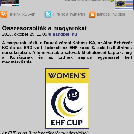
Híreink RSS-en
Híreink a Twitteren
handball.hu blog
Összesorsolták a magyarokat
2016. október 25. 11:05
© handball.hu
A magyarok közül a Dunaújvárosi Kohász KA, az Alba Fehérvár
KC és az ÉRD volt érdekelt az EHF-kupa 3. selejtezőkörének
sorsolásában. A fehérváriak a szlovák Michalovcét kapták, míg
a Kohásznak és az Érdnek sajnos egymással kell
megmérkőznie.
Az EHF-kupa 3. selejtezőkörének párosításai: