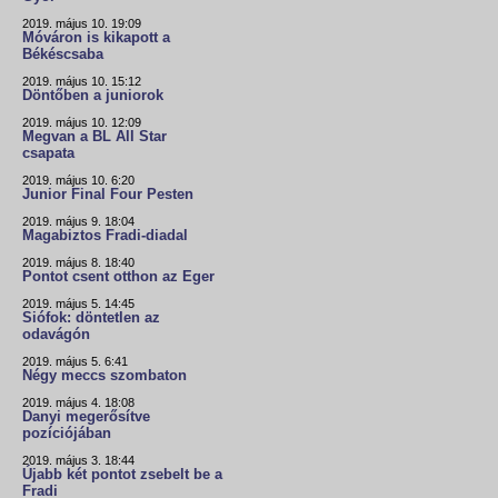
2019. május 10. 19:09
Móváron is kikapott a
Békéscsaba
2019. május 10. 15:12
Döntőben a juniorok
2019. május 10. 12:09
Megvan a BL All Star
csapata
2019. május 10. 6:20
Junior Final Four Pesten
2019. május 9. 18:04
Magabiztos Fradi-diadal
2019. május 8. 18:40
Pontot csent otthon az Eger
2019. május 5. 14:45
Siófok: döntetlen az
odavágón
2019. május 5. 6:41
Négy meccs szombaton
2019. május 4. 18:08
Danyi megerősítve
pozíciójában
2019. május 3. 18:44
Újabb két pontot zsebelt be a
Fradi