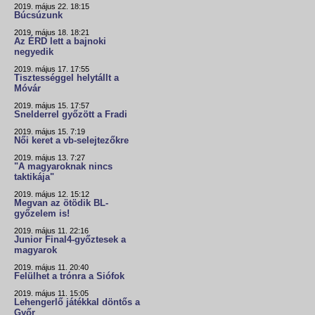
2019. május 22. 18:15
Búcsúzunk
2019. május 18. 18:21
Az ÉRD lett a bajnoki
negyedik
2019. május 17. 17:55
Tisztességgel helytállt a
Móvár
2019. május 15. 17:57
Snelderrel győzött a Fradi
2019. május 15. 7:19
Női keret a vb-selejtezőkre
2019. május 13. 7:27
"A magyaroknak nincs
taktikája"
2019. május 12. 15:12
Megvan az ötödik BL-
győzelem is!
2019. május 11. 22:16
Junior Final4-győztesek a
magyarok
2019. május 11. 20:40
Felülhet a trónra a Siófok
2019. május 11. 15:05
Lehengerlő játékkal döntős a
Győr