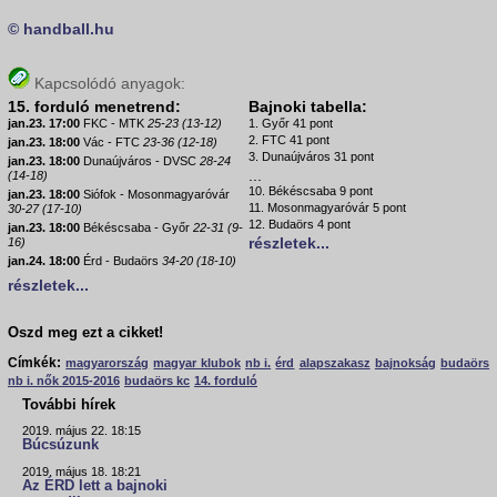
© handball.hu
Kapcsolódó anyagok:
15. forduló menetrend:
Bajnoki tabella:
jan.23. 17:00
FKC - MTK
25-23 (13-12)
1. Győr 41 pont
2. FTC 41 pont
jan.23. 18:00
Vác - FTC
23-36 (12-18)
3. Dunaújváros 31 pont
jan.23. 18:00
Dunaújváros - DVSC
28-24
...
(14-18)
10. Békéscsaba 9 pont
jan.23. 18:00
Siófok - Mosonmagyaróvár
11. Mosonmagyaróvár 5 pont
30-27 (17-10)
12. Budaörs 4 pont
jan.23. 18:00
Békéscsaba - Győr
22-31 (9-
részletek...
16)
jan.24. 18:00
Érd - Budaörs
34-20 (18-10)
részletek...
Oszd meg ezt a cikket!
Címkék:
magyarország
magyar klubok
nb i.
érd
alapszakasz
bajnokság
budaörs
nb i. nők 2015-2016
budaörs kc
14. forduló
További hírek
2019. május 22. 18:15
Búcsúzunk
2019. május 18. 18:21
Az ÉRD lett a bajnoki