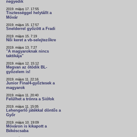
negyedik
2019. május 17. 17:55
Tisztességgel helytállt a
Móvár
2019. május 15. 17:57
Snelderrel győzött a Fradi
2019. május 15. 7:19
Női keret a vb-selejtezőkre
2019. május 13. 7:27
"A magyaroknak nincs
taktikája"
2019. május 12. 15:12
Megvan az ötödik BL-
győzelem is!
2019. május 11. 22:16
Junior Final4-győztesek a
magyarok
2019. május 11. 20:40
Felülhet a trónra a Siófok
2019. május 11. 15:05
Lehengerlő játékkal döntős a
Győr
2019. május 10. 19:09
Móváron is kikapott a
Békéscsaba