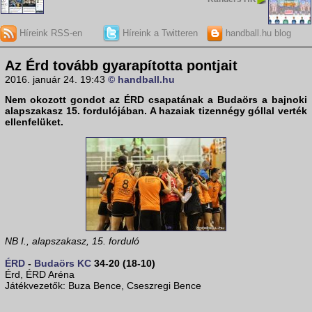
Híreink RSS-en
Híreink a Twitteren
handball.hu blog
Az Érd tovább gyarapította pontjait
2016. január 24. 19:43
© handball.hu
Nem okozott gondot az ÉRD csapatának a Budaörs a
bajnoki
alapszakasz 15. fordulójában
. A hazaiak tizennégy góllal verték
ellenfelüket.
NB I., alapszakasz, 15. forduló
ÉRD
-
Budaörs KC
34-20 (18-10)
Érd, ÉRD Aréna
Játékvezetők: Buza Bence, Cseszregi Bence