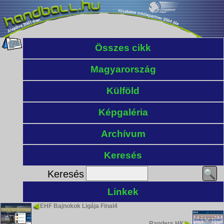
Összes cikk
Magyarország
Külföld
Képgaléria
Archívum
Keresés
Keresés
Linkek
EHF Bajnokok Ligája Final4
Randers HK