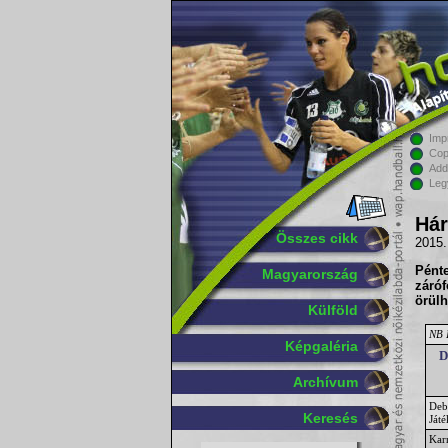
Imp
Cop
Add
Leg
Hár
Összes cikk
2015.
Pén
Magyarország
záró
örülh
Külföld
NB I
Képgaléria
D
Archívum
Deb
Keresés
Ját
Kar