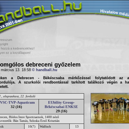
resszum
yright
 hozzá a kedvencekhez!
yen ez a kezdőlapom!
omgólos debreceni győzelem
 március 13. 18:58
© handball.hu
teken a
Debrecen - Békéscsaba
mérkőzéssel folytatódott az a
fordulója. A szurkolói rendbontással tarkított találkozó végén a h
etett.
., alapszakasz, 22. forduló
VSC-TVP-Aquaticum
EUbility Group-
32 (16)
Békéscsabai ENKSE
29 (16)
recen, Hódos Imre Sportcsarnok, 1400 néző
ékvezetők: Bán Tamás, Szloska Ernő Krisztián
nik
10(7)
Walfisch
13