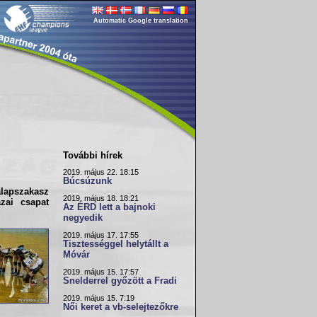
Automatic Google translation
További hírek
2019. május 22. 18:15
Búcsúzunk
lapszakasz
2019. május 18. 18:21
azai csapat
Az ÉRD lett a bajnoki
negyedik
2019. május 17. 17:55
Tisztességgel helytállt a
Móvár
2019. május 15. 17:57
Snelderrel győzött a Fradi
2019. május 15. 7:19
Női keret a vb-selejtezőkre