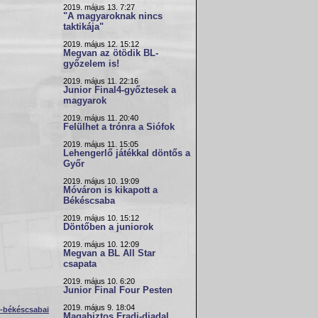
2019. május 13. 7:27
"A magyaroknak nincs
taktikája"
2019. május 12. 15:12
Megvan az ötödik BL-
győzelem is!
2019. május 11. 22:16
Junior Final4-győztesek a
magyarok
2019. május 11. 20:40
Felülhet a trónra a Siófok
2019. május 11. 15:05
Lehengerlő játékkal döntős a
Győr
2019. május 10. 19:09
Móváron is kikapott a
Békéscsaba
2019. május 10. 15:12
Döntőben a juniorok
2019. május 10. 12:09
Megvan a BL All Star
csapata
2019. május 10. 6:20
Junior Final Four Pesten
2019. május 9. 18:04
p-békéscsabai
Magabiztos Fradi-diadal