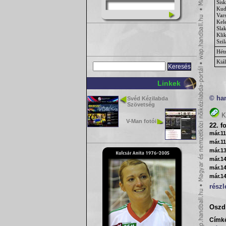
Sis
Kud
Var
Kel
Slak
Kli
Szil
Hét
Kiál
Linkek
© ha
Svéd Kézilabda
Szövetség
K
V-Man fotói
22. f
már.11
már.11
már.13
már.14
már.14
már.14
részl
Oszd 
Címk