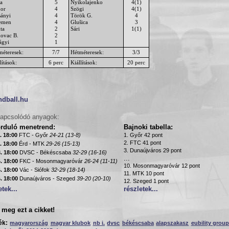
ka
5
Nyikolajenko
4(1)
or
4
Szögi
4(1)
sányi
4
Török G.
4
emen
4
Glušica
3
ta
2
Sári
1(1)
kovac B.
2
ágyi
1
méteresek:
7/7
Hétméteresek:
3/3
lítások:
6 perc
Kiállítások:
20 perc
ndball.hu
apcsolódó anyagok:
orduló menetrend:
Bajnoki tabella:
. 18:00
FTC - Győr
24-21 (13-8)
1. Győr 42 pont
2. FTC 41 pont
. 18:00
Érd - MTK
29-26 (15-13)
3. Dunaújváros 29 pont
. 18:00
DVSC - Békéscsaba
32-29 (16-16)
...
. 18:00
FKC - Mosonmagyaróvár
26-24 (11-11)
10. Mosonmagyaróvár 12 pont
. 18:00
Vác - Siófok
32-29 (18-14)
11. MTK 10 pont
. 18:00
Dunaújváros - Szeged
39-20 (20-10)
12. Szeged 1 pont
etek...
részletek...
meg ezt a cikket!
ék:
magyarország
magyar klubok
nb i.
dvsc
békéscsaba
alapszakasz
eubility grou