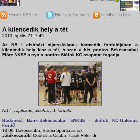
Híreink RSS-en
Híreink a Twitteren
handball.hu blog
A kilencedik hely a tét
2013. április 21. 7:49
Az NB I alsóházi rájátszásának harmadik fordulójában a
kilencedik hely lesz a tét, hiszen a hét pontos
Békéscsabai
Előre NKSE
a nyolc pontos
Siófok KC
csapatát fogadja.
NB I., rájátszás, alsóház, 3. forduló:
Budapest Bank-Békéscsabai ENKSE
-
Siófok KC-Galerius
Fürdő
18.00, Békéscsaba, Városi Sportcsarnok
Játékvezetők:
Dobrovits Csaba, Tájok Péter dr.