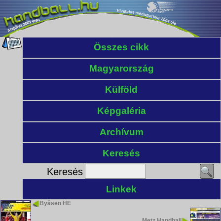
Összes cikk
Magyarország
Külföld
Képgaléria
Archívum
Keresés
Keresés
Linkek
Byåsen HE
Metz Handball