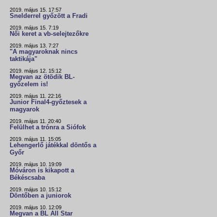
2019. május 15. 17:57
Snelderrel győzött a Fradi
2019. május 15. 7:19
Női keret a vb-selejtezőkre
2019. május 13. 7:27
"A magyaroknak nincs
taktikája"
2019. május 12. 15:12
Megvan az ötödik BL-
győzelem is!
2019. május 11. 22:16
Junior Final4-győztesek a
magyarok
2019. május 11. 20:40
Felülhet a trónra a Siófok
2019. május 11. 15:05
Lehengerlő játékkal döntős a
Győr
2019. május 10. 19:09
Móváron is kikapott a
Békéscsaba
2019. május 10. 15:12
Döntőben a juniorok
2019. május 10. 12:09
Megvan a BL All Star