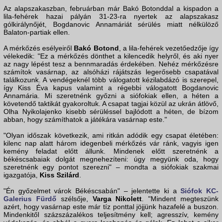
Az alapszakaszban, februárban már Bakó Botonddal a kispadon a
lila-fehérek hazai pályán 31-23-ra nyertek az alapszakasz
gólkirálynőjét, Bogdanovic Annamáriát sérülés miatt nélkülöző
Balaton-partiak ellen.
A mérkőzés esélyeiről
Bakó Botond
, a lila-fehérek vezetőedzője így
vélekedik: "Ez a mérkőzés dönthet a kilencedik helyről, és aki nyer
az nagy lépést tesz a bennmaradás érdekében. Nehéz mérkőzésre
számítok vasárnap, az alsóházi rájátszás legerősebb csapatával
találkozunk. A vendégeknél több válogatott kézilabdázó is szerepel,
így Kiss Éva kapus valamint a régebbi válogatott Bogdanovic
Annamária. Mi szeretnénk győzni a siófokiak ellen, a héten a
követendő taktikát gyakoroltuk. A csapat tagjai közül az ukrán átlövő,
Olha Nyikolajenko kisebb sérüléssel bajlódott a héten, de bízom
abban, hogy számíthatok a játékára vasárnap este."
"Olyan időszak következik, ami ritkán adódik egy csapat életében:
kilenc nap alatt három idegenbeli mérkőzés vár ránk, vagyis igen
kemény feladat előtt állunk. Mindenek előtt szeretnénk a
békéscsabaiak dolgát megnehezíteni: úgy megyünk oda, hogy
szeretnénk egy pontot szerezni" – mondta a siófokiak szakmai
igazgatója,
Kiss Szilárd
.
"Én győzelmet várok Békéscsabán" – jelentette ki a
Siófok KC-
Galerius Fürdő
szélsője,
Varga Nikolett
. "Mindent megteszünk
azért, hogy vasárnap este már tíz ponttal jöjjünk hazafelé a buszon.
Mindenkitől százszázalékos teljesítmény kell; agresszív, kemény