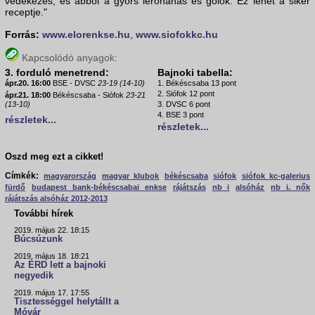
védekezés, és abból a gyors lerohanás és gólok. Ez lehet a siker
receptje."
Forrás:
www.elorenkse.hu
,
www.siofokkc.hu
Kapcsolódó anyagok:
3. forduló menetrend:
Bajnoki tabella:
ápr.20. 16:00
BSE - DVSC
23-19 (14-10)
1. Békéscsaba 13 pont
2. Siófok 12 pont
ápr.21. 18:00
Békéscsaba - Siófok
23-21
(13-10)
3. DVSC 6 pont
4. BSE 3 pont
részletek...
részletek...
Oszd meg ezt a cikket!
Címkék:
magyarország
magyar klubok
békéscsaba
siófok
siófok kc-galerius
fürdő
budapest bank-békéscsabai enkse
rájátszás
nb i
alsóház
nb i. nők
rájátszás alsóház 2012-2013
További hírek
2019. május 22. 18:15
Búcsúzunk
2019. május 18. 18:21
Az ÉRD lett a bajnoki
negyedik
2019. május 17. 17:55
Tisztességgel helytállt a
Móvár