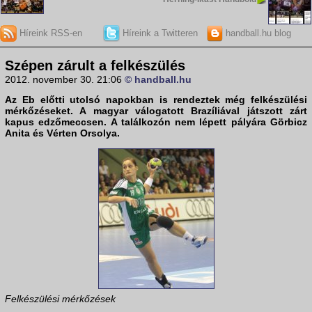
Híreink RSS-en
Híreink a Twitteren
handball.hu blog
Szépen zárult a felkészülés
2012. november 30. 21:06
© handball.hu
Az Eb előtti utolsó napokban is rendeztek még felkészülési
mérkőzéseket. A magyar válogatott Brazíliával játszott zárt
kapus edzőmeccsen. A találkozón nem lépett pályára Görbicz
Anita és Vérten Orsolya.
Felkészülési mérkőzések