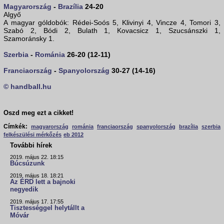
Magyarország
-
Brazília
24-20
Algyő
A magyar góldobók: Rédei-Soós 5, Klivinyi 4, Vincze 4, Tomori 3,
Szabó 2, Bódi 2, Bulath 1, Kovacsicz 1, Szucsánszki 1,
Szamoránsky 1.
Szerbia
-
Románia
26-20 (12-11)
Franciaország
-
Spanyolország
30-27 (14-16)
© handball.hu
Oszd meg ezt a cikket!
Címkék:
magyarország
románia
franciaország
spanyolország
brazília
szerbia
felkészülési mérkőzés
eb 2012
További hírek
2019. május 22. 18:15
Búcsúzunk
2019. május 18. 18:21
Az ÉRD lett a bajnoki
negyedik
2019. május 17. 17:55
Tisztességgel helytállt a
Móvár