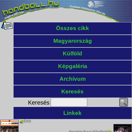
Összes cikk
Magyarország
Külföld
Képgaléria
Archívum
Keresés
Keresés
Linkek
ÉRD
Herning-Ikast Håndbold