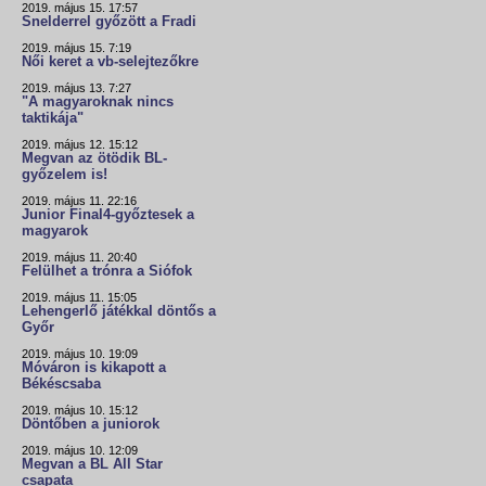
2019. május 15. 17:57
Snelderrel győzött a Fradi
2019. május 15. 7:19
Női keret a vb-selejtezőkre
2019. május 13. 7:27
"A magyaroknak nincs
taktikája"
2019. május 12. 15:12
Megvan az ötödik BL-
győzelem is!
2019. május 11. 22:16
Junior Final4-győztesek a
magyarok
2019. május 11. 20:40
Felülhet a trónra a Siófok
2019. május 11. 15:05
Lehengerlő játékkal döntős a
Győr
2019. május 10. 19:09
Móváron is kikapott a
Békéscsaba
2019. május 10. 15:12
Döntőben a juniorok
2019. május 10. 12:09
Megvan a BL All Star
csapata