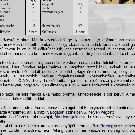
rim E.
4
Varga D.
2(1)
nyák Á.
2
Sterbik
1
ei-Soós
2
Szamoránsky A.
1
pesi
1
sós
1
méteresek:
4/3
Hétméteresek:
4/3
lítások:
8 perc
Kiállítások:
8 perc
kőzésről Ambros Martín vezetőedző így nyilatkozott: „A legfontosabb és le
a mérkőzésről el kell mondanom, hogy alacsonyan tudtuk tartani a kapott g
ú távon is ez a fő célkitűzésünk, ezt szeretnénk tartani. A szezon mé
dött el, mindössze két mérkőzésen vagyunk túl, de jól haladunk a kitűzött célj
etőedző által kitűzött legfőbb célkitűzéshez a csapat első félidőben szerepet 
pusa, Herr Orsolya teljesítménye is nagyban hozzájárult, akinek az els
ssze nyolc gólt tudott dobni az ellenfél. „Nagy öröm számomra, hogy is
zhatok, a szurkolók kedves fogadtatásának köszönhetően elmondh
rkeztem. Örülök, hogy hozzá tudtam járulni az első hazai győzelemhez
b keményen, hogy sok ilyen élménnyel tudjuk megajándékozni a közönségün
ső hazai bajnoki meccs alkalmából örömteli ünneplésekre is sor került. A mé
ikonjait köszöntötte a klub:
haёlle Tervelt, aki a francia nemzeti válogatottal 6. helyezést ért el Londonba
arda Amorimet, aki a brazil válogatott színeiben 5. helyen végzett
anka Radičević-et, aki hazáját,
Montenegró
t első kézilabda érméhez, egy 
ette
di Løkét, aki az olimpiai aranyat is begyűjtötte érmei közé
Norvégia
színeiben,
rine Lunde Haraldsent, aki Peking után immár kétszeres norvég olimpia
ít