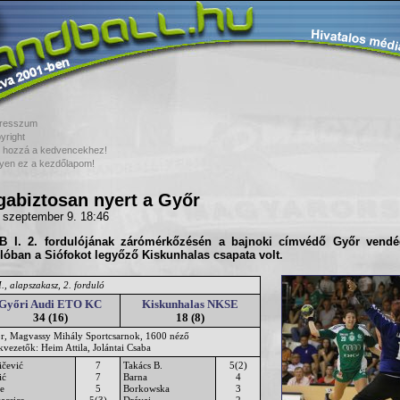
resszum
yright
 hozzá a kedvencekhez!
yen ez a kezdőlapom!
abiztosan nyert a Győr
 szeptember 9. 18:46
B I. 2. forduló
jának zárómérkőzésén a bajnoki címvédő
Győr
vendé
ulóban a Siófokot legyőző
Kiskunhalas
csapata volt.
., alapszakasz, 2. forduló
Győri Audi ETO KC
Kiskunhalas NKSE
34 (16)
18 (8)
r, Magvassy Mihály Sportcsarnok, 1600 néző
kvezetők: Heim Attila, Jolántai Csaba
ičević
7
Takács B.
5(2)
ić
7
Barna
4
e
5
Borkowska
3
acsics
5(3)
Drávai
2