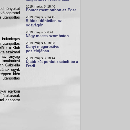
2019. május 8. 18:40
eredményeket
Pontot csent otthon az Eger
válogatottal
i utánpótlás
2019. május 5. 14:45
Siófok: döntetlen az
odavágón
2019. május 5. 6:41
Négy meccs szombaton
 különleges
2019. május 4. 18:08
i utánpótlás
Danyi megerősítve
lölik a Klub
pozíciójában
nita szakmai
 havi anyagi
2019. május 3. 18:44
 tanulmányi
Újabb két pontot zsebelt be a
th Gabriella
Fradi
sának egyik
képpen idén
 utánpótlás
gyár egykori
s játékosnak
émi csapatot