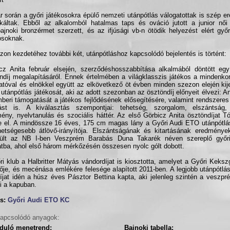
r során a győri játékosokra épülő nemzeti utánpótlás válogatottak is szép 
káltak. Ebből az alkalomból hatalmas taps és ováció jutott a junior női 
bajnoki bronzérmet szerzett, és az ifjúsági vb-n ötödik helyezést elért győr
osoknak.
zon kezdetéhez további két, utánpótláshoz kapcsolódó bejelentés is történt:
cz Anita február elsején, szerződéshosszabbítása alkalmából döntött egy
ndíj megalapításáról. Ennek értelmében a világklasszis játékos a mindenkor
atóval és elnökkel együtt az elkövetkező öt évben minden szezon elején kije
 utánpótlás játékosát, aki az adott szezonban az ösztöndíj előnyeit élvezi: A
beri támogatását a játékos fejlődésének elősegítésére, valamint rendszeres
tást is. A kiválasztás szempontjai: tehetség, szorgalom, elszántság,
ény, nyelvtanulás és szociális háttér. Az első Görbicz Anita ösztöndíjat Tó
e el. A mindössze 16 éves, 175 cm magas lány a Győri Audi ETO utánpótlá
hetségesebb átlövő-irányítója. Elszántságának és kitartásának eredménye
rült az NB I-ben Veszprém Barabás Duna Takarék néven szereplő győri
tba, ahol első három mérkőzésén összesen nyolc gólt dobott.
ri klub a Halbritter Mátyás vándordíjat is kiosztotta, amelyet a Győri Keksz
ője, és mecénása emlékére felesége alapított 2011-ben. A legjobb utánpótlá
díjat idén a húsz éves Pásztor Bettina kapta, aki jelenleg szintén a veszpr
ti a kapuban.
s:
Győri Audi ETO KC
apcsolódó anyagok:
rduló menetrend:
Bajnoki tabella: