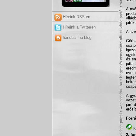
A nyá
produ
Híreink RSS-en
világ
játék
Híreink a Twitteren
A sze
handball.hu blog
Görbi
ösztö
igazg
egyik
és em
jutta
eredm
nyert
legte
beke
csapa
A győ
vezet
járó 
erősí
Forrá
K
2. fo