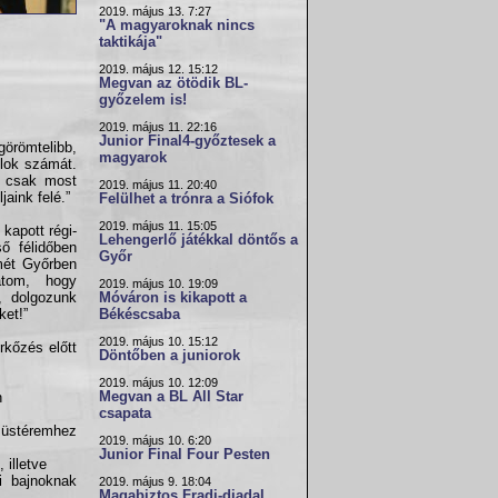
2019. május 13. 7:27
"A magyaroknak nincs
taktikája"
2019. május 12. 15:12
Megvan az ötödik BL-
győzelem is!
2019. május 11. 22:16
Junior Final4-győztesek a
görömtelibb,
magyarok
ólok számát.
g csak most
2019. május 11. 20:40
aink felé.”
Felülhet a trónra a Siófok
2019. május 11. 15:05
kapott régi-
Lehengerlő játékkal döntős a
ő félidőben
Győr
mét Győrben
atom, hogy
2019. május 10. 19:09
, dolgozunk
Móváron is kikapott a
ket!”
Békéscsaba
2019. május 10. 15:12
rkőzés előtt
Döntőben a juniorok
2019. május 10. 12:09
Megvan a BL All Star
n
csapata
ezüstéremhez
2019. május 10. 6:20
Junior Final Four Pesten
 illetve
i bajnoknak
2019. május 9. 18:04
Magabiztos Fradi-diadal