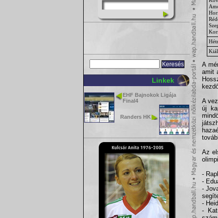
Amo
Hor
Réd
Sze
Kor
Hét
Kiál
A mér
amit 
Hossz
Linkek
kezdő
EHF Bajnokok Ligája
A vez
Final4
új ka
mindö
Randers HK
játs
hazaé
továb
Az el
olimp
- Rap
- Edu
- Jov
segít
- Hei
- Kat
szám