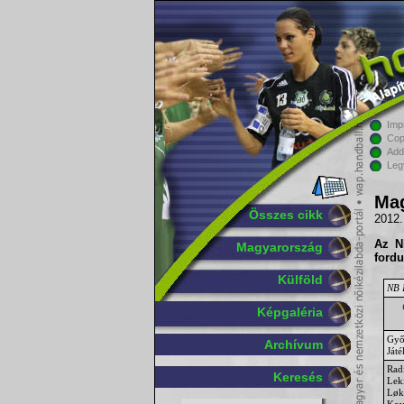
Imp
Cop
Add
Leg
Mag
Összes cikk
2012.
Az
N
Magyarország
ford
Külföld
NB I
Képgaléria
Győ
Archívum
Játé
Rad
Keresés
Lek
Løk
Kov