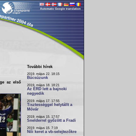
Automatic Google translation
További hírek
2019. május 22. 18:15
Búcsúzunk
ge az első
2019. május 18. 18:21
Az ÉRD lett a bajnoki
negyedik
2019. május 17. 17:55
Tisztességgel helytállt a
Móvár
2019. május 15. 17:57
Snelderrel győzött a Fradi
2019. május 15. 7:19
Női keret a vb-selejtezőkre