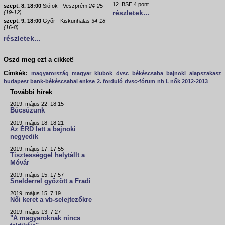
12. BSE 4 pont
szept. 8. 18:00
Siófok - Veszprém
24-25
részletek...
(19-12)
szept. 9. 18:00
Győr - Kiskunhalas
34-18
(16-8)
részletek...
Oszd meg ezt a cikket!
Címkék:
magyarország
magyar klubok
dvsc
békéscsaba
bajnoki
alapszakasz
budapest bank-békéscsabai enkse
2. forduló
dvsc-fórum
nb i. nők 2012-2013
További hírek
2019. május 22. 18:15
Búcsúzunk
2019. május 18. 18:21
Az ÉRD lett a bajnoki
negyedik
2019. május 17. 17:55
Tisztességgel helytállt a
Móvár
2019. május 15. 17:57
Snelderrel győzött a Fradi
2019. május 15. 7:19
Női keret a vb-selejtezőkre
2019. május 13. 7:27
"A magyaroknak nincs