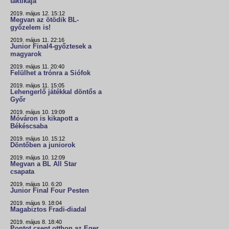
taktikája"
2019. május 12. 15:12
Megvan az ötödik BL-
győzelem is!
2019. május 11. 22:16
Junior Final4-győztesek a
magyarok
2019. május 11. 20:40
Felülhet a trónra a Siófok
2019. május 11. 15:05
Lehengerlő játékkal döntős a
Győr
2019. május 10. 19:09
Móváron is kikapott a
Békéscsaba
2019. május 10. 15:12
Döntőben a juniorok
2019. május 10. 12:09
Megvan a BL All Star
csapata
2019. május 10. 6:20
Junior Final Four Pesten
2019. május 9. 18:04
Magabiztos Fradi-diadal
2019. május 8. 18:40
Pontot csent otthon az Eger