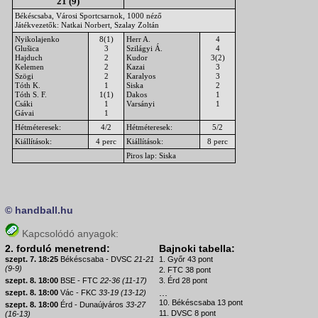
21 (9)
Békéscsaba, Városi Sportcsarnok, 1000 néző
Játékvezetők: Natkai Norbert, Szalay Zoltán
Nyikolajenko
8(1)
Herr A.
4
Glušica
3
Szilágyi Á.
4
Hajduch
2
Kudor
3(2)
Kelemen
2
Kazai
3
Szögi
2
Karalyos
3
Tóth K.
1
Siska
2
Tóth S. F.
1(1)
Dakos
1
Csáki
1
Varsányi
1
Gávai
1
Hétméteresek:
4/2
Hétméteresek:
5/2
Kiállítások:
4 perc
Kiállítások:
8 perc
Piros lap: Siska
© handball.hu
Kapcsolódó anyagok:
2. forduló menetrend:
Bajnoki tabella:
szept. 7. 18:25
Békéscsaba - DVSC
21-21
1. Győr 43 pont
(9-9)
2. FTC 38 pont
szept. 8. 18:00
BSE - FTC
22-36 (11-17)
3. Érd 28 pont
...
szept. 8. 18:00
Vác - FKC
33-19 (13-12)
10. Békéscsaba 13 pont
szept. 8. 18:00
Érd - Dunaújváros
33-27
11. DVSC 8 pont
(16-13)