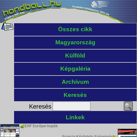
Összes cikk
Magyarország
Külföld
Képgaléria
Archívum
Keresés
Keresés
Linkek
EHF Európai kupák
Francia Kézilabda Szövetség