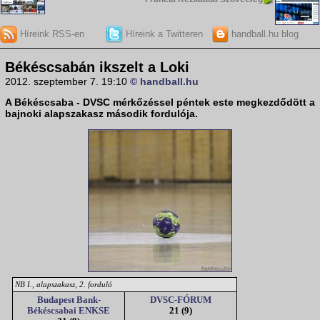
Híreink RSS-en
Híreink a Twitteren
handball.hu blog
Békéscsabán ikszelt a Loki
2012. szeptember 7. 19:10
© handball.hu
A
Békéscsaba - DVSC
mérkőzéssel péntek este megkezdődött a
bajnoki alapszakasz második fordulója.
NB I., alapszakasz, 2. forduló
Budapest Bank-
DVSC-FÓRUM
Békéscsabai ENKSE
21 (9)