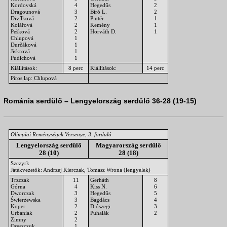
Kordovská
4
Hegedűs
2
Dragounová
3
Bíró L.
2
Divílková
2
Pintér
1
Kolářová
2
Kemény
1
Pešková
2
Horváth D.
1
Chlupová
1
Durčáková
1
Jiskrová
1
Pudichová
1
Kiállítások:
8 perc
Kiállítások:
14 perc
Piros lap: Chlupová
Románia serdülő – Lengyelország serdülő 36-28 (19-15)
Olimpiai Reménységek Versenye, 3. forduló
Lengyelország serdülő
Magyarország serdülő
28 (10)
28 (18)
Szczyrk
Játékvezetők: Andrzej Kierczak, Tomasz Wrona (lengyelek)
Trzczak
11
Gerháth
8
Górna
4
Kiss N.
6
Dworczak
3
Hegedűs
5
Świerżewska
3
Bagdács
4
Koper
2
Diószegi
3
Urbaniak
2
Puhalák
2
Zimny
2
Oreszczuk
1