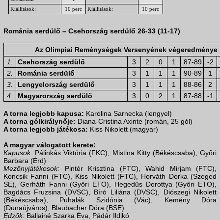
Kiállítások:
10 perc
Kiállítások:
10 perc
Románia serdülő – Csehország serdülő 26-33 (11-17)
Az Olimpiai Reménységek Versenyének végeredménye
1.
Csehország serdülő
3
2
0
1
87-89
-2
2.
Románia serdülő
3
1
1
1
90-89
1
3.
Lengyelország serdülő
3
1
1
1
88-86
2
4.
Magyarország serdülő
3
0
2
1
87-88
-1
A torna legjobb kapusa:
Karolina Sarnecka (lengyel)
A torna gólkirálynője:
Diana-Cristina Axinte (román, 25 gól)
A torna legjobb játékosa:
Kiss Nikolett (magyar)
A magyar válogatott kerete:
Kapusok:
Pálinkás Viktória (FKC), Mistina Kitty (Békéscsaba), Győri
Barbara (Érd)
Mezőnyjátékosok:
Pintér Krisztina (FTC), Wahid Mirjam (FTC),
Koncsik Fanni (FTC), Kiss Nikolett (FTC), Horváth Dorka (Szeged
SE), Gerháth Fanni (Győri ETO), Hegedűs Dorottya (Győri ETO),
Bagdács Fruzsina (DVSC), Bíró Liliána (DVSC), Diószegi Nikolett
(Békéscsaba), Puhalák Szidónia (Vác), Kemény Dóra
(Dunaújváros), Blaubacher Dóra (BSE)
Edzők:
Ballainé Szarka Éva, Pádár Ildikó