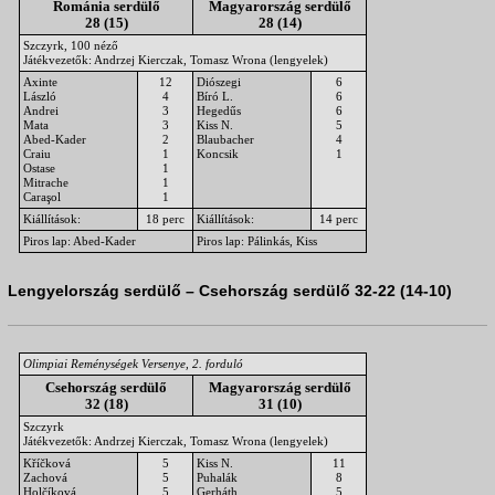
Románia serdülő
Magyarország serdülő
28 (15)
28 (14)
Szczyrk, 100 néző
Játékvezetők: Andrzej Kierczak, Tomasz Wrona (lengyelek)
Axinte
12
Diószegi
6
László
4
Bíró L.
6
Andrei
3
Hegedűs
6
Mata
3
Kiss N.
5
Abed-Kader
2
Blaubacher
4
Craiu
1
Koncsik
1
Ostase
1
Mitrache
1
Caraşol
1
Kiállítások:
18 perc
Kiállítások:
14 perc
Piros lap: Abed-Kader
Piros lap: Pálinkás, Kiss
Lengyelország serdülő – Csehország serdülő 32-22 (14-10)
Olimpiai Reménységek Versenye, 2. forduló
Csehország serdülő
Magyarország serdülő
32 (18)
31 (10)
Szczyrk
Játékvezetők: Andrzej Kierczak, Tomasz Wrona (lengyelek)
Kříčková
5
Kiss N.
11
Zachová
5
Puhalák
8
Holčíková
5
Gerháth
5