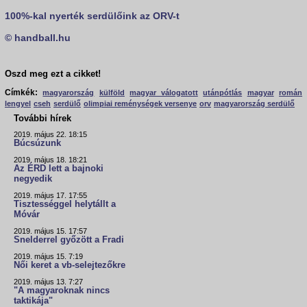
100%-kal nyerték serdülőink az ORV-t
© handball.hu
Oszd meg ezt a cikket!
Címkék:
magyarország
külföld
magyar válogatott
utánpótlás
magyar
román
lengyel
cseh
serdülő
olimpiai reménységek versenye
orv
magyarország serdülő
További hírek
2019. május 22. 18:15
Búcsúzunk
2019. május 18. 18:21
Az ÉRD lett a bajnoki
negyedik
2019. május 17. 17:55
Tisztességgel helytállt a
Móvár
2019. május 15. 17:57
Snelderrel győzött a Fradi
2019. május 15. 7:19
Női keret a vb-selejtezőkre
2019. május 13. 7:27
"A magyaroknak nincs
taktikája"