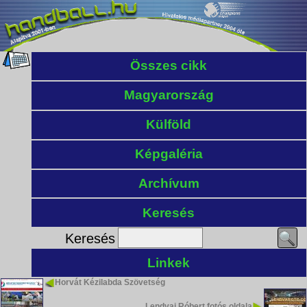
Összes cikk
Magyarország
Külföld
Képgaléria
Archívum
Keresés
Keresés
Linkek
Horvát Kézilabda Szövetség
Lendvai Róbert fotós oldala