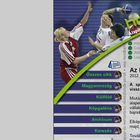
Imp
Cop
Add
Leg
Az 
Összes cikk
2012.
A s
Magyarország
vissz
Külföld
Miut
alape
válla
Képgaléria
bajno
Archívum
Elkép
majd,
Keresés
Továb