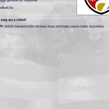
ügyi gondok az Itxakónál
ndball.hu
meg ezt a cikket!
ék:
külföld
bajnokok ligája
ehf-kupa
grupo asfi itxako navarra
itxako
visszalépés