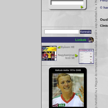
Pénz
© ha
Oszd 
Címk
Linkek
Byåsen HE
Nagykanizsai
Izzó SE