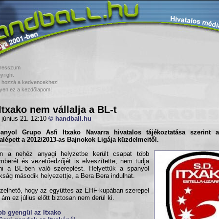
resszum
yright
 hozzá a kedvencekhez!
yen ez a kezdőlapom!
Itxako nem vállalja a BL-t
 június 21. 12:10
© handball.hu
panyol
Grupo Asfi Itxako Navarra
hivatalos tájékoztatása szerint 
alépett a 2012/2013-as Bajnokok Ligája küzdelmeitől.
án a nehéz anyagi helyzetbe került csapat több
mberét és vezetőedzőjét is elveszítette, nem tudja
lni a BL-ben való szereplést. Helyettük a spanyol
kság második helyezettje, a Bera Bera indulhat.
zelhető, hogy az együttes az EHF-kupában szerepel
 ám ez július előtt biztosan nem derül ki.
b gyengül az Itxako