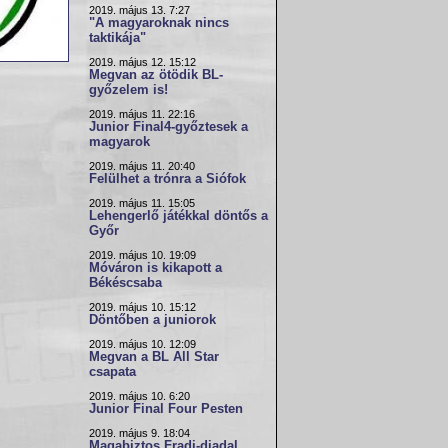
2019. május 13. 7:27
"A magyaroknak nincs
taktikája"
2019. május 12. 15:12
Megvan az ötödik BL-
győzelem is!
2019. május 11. 22:16
Junior Final4-győztesek a
magyarok
2019. május 11. 20:40
Felülhet a trónra a Siófok
2019. május 11. 15:05
Lehengerlő játékkal döntős a
Győr
2019. május 10. 19:09
Móváron is kikapott a
Békéscsaba
2019. május 10. 15:12
Döntőben a juniorok
2019. május 10. 12:09
Megvan a BL All Star
csapata
2019. május 10. 6:20
Junior Final Four Pesten
2019. május 9. 18:04
Magabiztos Fradi-diadal