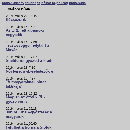
buxtehuder sv
thüringen
német bajnokság
buxtehude
További hírek
2019. május 22. 18:15
Búcsúzunk
2019. május 18. 18:21
Az ÉRD lett a bajnoki
negyedik
2019. május 17. 17:55
Tisztességgel helytállt a
Móvár
2019. május 15. 17:57
Snelderrel győzött a Fradi
2019. május 15. 7:19
Női keret a vb-selejtezőkre
2019. május 13. 7:27
"A magyaroknak nincs
taktikája"
2019. május 12. 15:12
Megvan az ötödik BL-
győzelem is!
2019. május 11. 22:16
Junior Final4-győztesek a
magyarok
2019. május 11. 20:40
Felülhet a trónra a Siófok