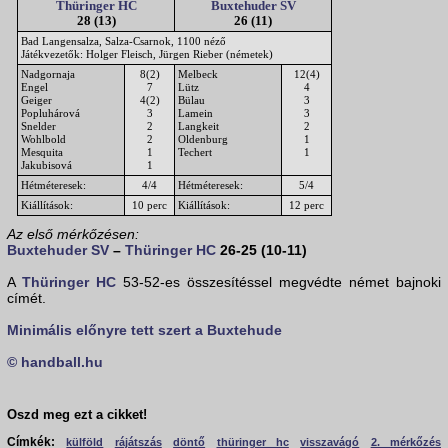
Thüringer HC
Buxtehuder SV
28 (13)
26 (11)
Bad Langensalza, Salza-Csarnok, 1100 néző
Játékvezetők: Holger Fleisch, Jürgen Rieber (németek)
Nadgornaja
8(2)
Melbeck
12(4)
Engel
7
Lütz
4
Geiger
4(2)
Bülau
3
Popluhárová
3
Lamein
3
Snelder
2
Langkeit
2
Wohlbold
2
Oldenburg
1
Mesquita
1
Techert
1
Jakubisová
1
Hétméteresek:
4/4
Hétméteresek:
5/4
Kiállítások:
10 perc
Kiállítások:
12 perc
Az első mérkőzésen:
Buxtehuder SV
–
Thüringer HC
26-25 (10-11)
A
Thüringer HC
53-52-es összesítéssel megvédte német bajnoki
címét.
Minimális előnyre tett szert a Buxtehude
© handball.hu
Oszd meg ezt a cikket!
Címkék:
külföld
rájátszás
döntő
thüringer hc
visszavágó
2. mérkőzés