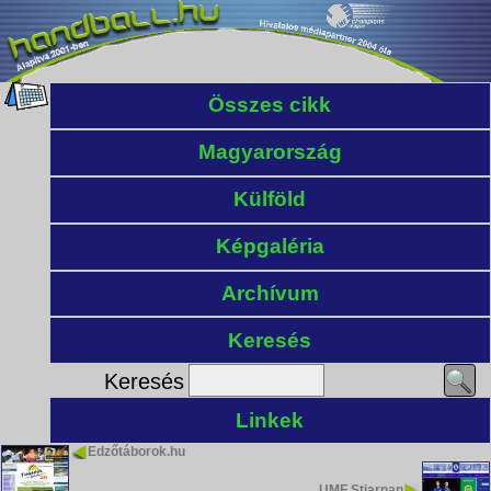
Összes cikk
Magyarország
Külföld
Képgaléria
Archívum
Keresés
Keresés
Linkek
Edzőtáborok.hu
UMF Stjarnan