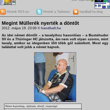
Híreink RSS-en
Híreink a Twitteren
handball.hu blog
Megint Müllerék nyerték a döntőt
2012. május 19. 23:00
© handball.hu
Az idei német döntőt – a tavalyihoz hasonlóan – a
Buxtehuder
SV
és a
Thüringer HC
játszotta, ám nem volt olyan szoros, mint
tavaly, amikor az idegenben lőtt több gól számított. Most egy
találattal volt jobb a német bajnok.
Német bajnokság, rájátszás, döntő, visszavágó