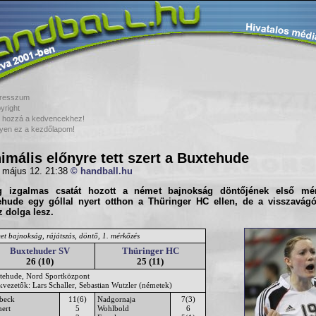
resszum
yright
 hozzá a kedvencekhez!
yen ez a kezdőlapom!
imális előnyre tett szert a Buxtehude
 május 12. 21:38
© handball.hu
g izgalmas csatát hozott a német bajnokság döntőjének első mé
ehude
egy góllal nyert otthon a
Thüringer HC
ellen, de a visszavágó
 dolga lesz.
t bajnokság, rájátszás, döntő, 1. mérkőzés
Buxtehuder SV
Thüringer HC
26 (10)
25 (11)
tehude, Nord Sportközpont
kvezetők: Lars Schaller, Sebastian Wutzler (németek)
beck
11(6)
Nadgornaja
7(3)
hert
5
Wohlbold
6