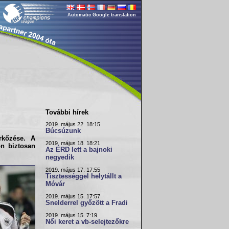
Automatic Google translation
További hírek
2019. május 22. 18:15
Búcsúzunk
rkőzése. A
2019. május 18. 18:21
n biztosan
Az ÉRD lett a bajnoki
negyedik
2019. május 17. 17:55
Tisztességgel helytállt a
Móvár
2019. május 15. 17:57
Snelderrel győzött a Fradi
2019. május 15. 7:19
Női keret a vb-selejtezőkre