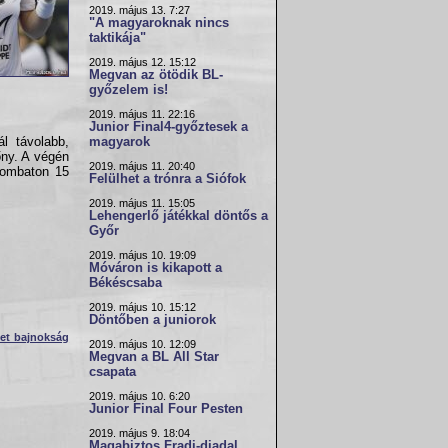
2019. május 13. 7:27
"A magyaroknak nincs
taktikája"
2019. május 12. 15:12
Megvan az ötödik BL-
győzelem is!
2019. május 11. 22:16
Junior Final4-győztesek a
l távolabb,
magyarok
őny. A végén
2019. május 11. 20:40
zombaton 15
Felülhet a trónra a Siófok
2019. május 11. 15:05
Lehengerlő játékkal döntős a
Győr
2019. május 10. 19:09
Móváron is kikapott a
Békéscsaba
2019. május 10. 15:12
Döntőben a juniorok
et bajnokság
2019. május 10. 12:09
Megvan a BL All Star
csapata
2019. május 10. 6:20
Junior Final Four Pesten
2019. május 9. 18:04
Magabiztos Fradi-diadal