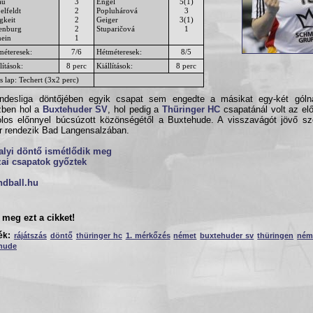
au
3
Engel
5(1)
elfeldt
2
Popluhárová
3
gkeit
2
Geiger
3(1)
enburg
2
Stuparičová
1
ein
1
méteresek:
7/6
Hétméteresek:
8/5
lítások:
8 perc
Kiállítások:
8 perc
s lap: Techert (3x2 perc)
ndesliga döntőjében egyik csapat sem engedte a másikat egy-két gólná
zben hol a
Buxtehuder SV
, hol pedig a
Thüringer HC
csapatánál volt az el
los előnnyel búcsúzott közönségétől a Buxtehude. A visszavágót jövő s
r rendezik Bad Langensalzában.
alyi döntő ismétlődik meg
ai csapatok győztek
ndball.hu
meg ezt a cikket!
ék:
rájátszás
döntő
thüringer hc
1. mérkőzés
német
buxtehuder sv
thüringen
ném
hude