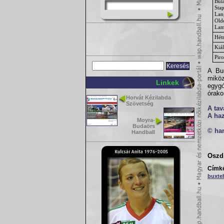
Bül
Stap
Lan
Old
Lam
Hét
Kiál
Piro
A Bu
mikö
Linkek
egygó
órako
Horvát Kézilabda
Szövetség
A tav
A haz
Moyra-
Budaörs
© ha
Handball
Oszd 
Címk
buxte