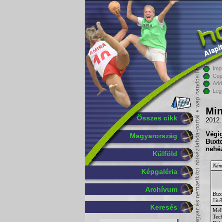
Imp
Cop
Add
Leg
Min
Összes cikk
2012.
Végi
Magyarország
Buxt
nehéz
Külföld
Néme
Képgaléria
Archívum
Bux
Játé
Keresés
Mel
Tec