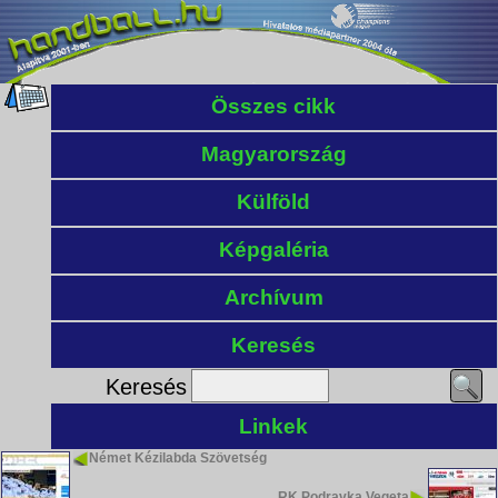
Összes cikk
Magyarország
Külföld
Képgaléria
Archívum
Keresés
Keresés
Linkek
Német Kézilabda Szövetség
RK Podravka Vegeta