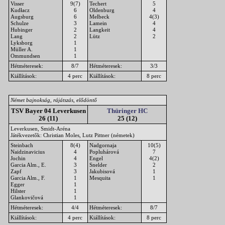
Visser
9(7)
Techert
5
Kudłacz
6
Oldenburg
4
Augsburg
6
Melbeck
4(3)
Schulze
3
Lamein
4
Hubinger
2
Langkeit
4
Lang
2
Lütz
2
Lyksborg
1
Müller A.
1
Ommundsen
1
Hétméteresek:
8/7
Hétméteresek:
3/3
Kiállítások:
4 perc
Kiállítások:
8 perc
Német bajnokság, rájátszás, elődöntő
TSV Bayer 04 Leverkusen
Thüringer HC
26 (11)
25 (12)
Leverkusen, Smidt-Aréna
Játékvezetők: Christian Moles, Lutz Pittner (németek)
Steinbach
8(4)
Nadgornaja
10(5)
Naidzinavicius
4
Popluhárová
7
Jochin
4
Engel
4(2)
Garcia Alm., E.
3
Snelder
2
Zapf
3
Jakubisová
1
Garcia Alm., F.
1
Mesquita
1
Egger
1
Hilster
1
Glankovičová
1
Hétméteresek:
4/4
Hétméteresek:
8/7
Kiállítások:
4 perc
Kiállítások:
8 perc