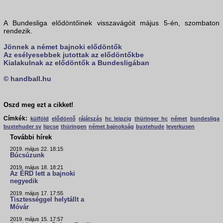
A Bundesliga elődöntőinek visszavágóit május 5-én, szombaton
rendezik.
Jönnek a német bajnoki elődöntők
Az esélyesebbek jutottak az elődöntőkbe
Kialakulnak az elődöntők a Bundesligában
© handball.hu
Oszd meg ezt a cikket!
Címkék:
külföld
elődöntő
rájátszás
hc leipzig
thüringer hc
német
bundesliga
buxtehuder sv
lipcse
thüringen
német bajnokság
buxtehude
leverkusen
További hírek
2019. május 22. 18:15
Búcsúzunk
2019. május 18. 18:21
Az ÉRD lett a bajnoki
negyedik
2019. május 17. 17:55
Tisztességgel helytállt a
Móvár
2019. május 15. 17:57