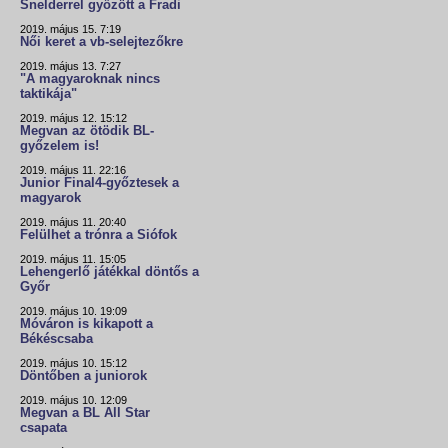
Snelderrel győzött a Fradi
2019. május 15. 7:19
Női keret a vb-selejtezőkre
2019. május 13. 7:27
"A magyaroknak nincs
taktikája"
2019. május 12. 15:12
Megvan az ötödik BL-
győzelem is!
2019. május 11. 22:16
Junior Final4-győztesek a
magyarok
2019. május 11. 20:40
Felülhet a trónra a Siófok
2019. május 11. 15:05
Lehengerlő játékkal döntős a
Győr
2019. május 10. 19:09
Móváron is kikapott a
Békéscsaba
2019. május 10. 15:12
Döntőben a juniorok
2019. május 10. 12:09
Megvan a BL All Star
csapata