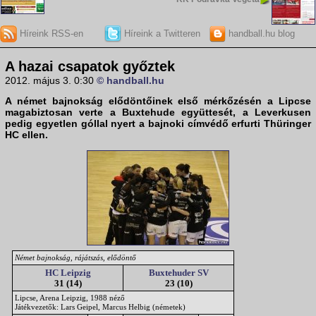
Híreink RSS-en
Híreink a Twitteren
handball.hu blog
A hazai csapatok győztek
2012. május 3. 0:30
© handball.hu
A
német bajnokság
elődöntőinek első mérkőzésén a
Lipcse
magabiztosan verte a
Buxtehude
együttesét, a
Leverkusen
pedig egyetlen góllal nyert a bajnoki címvédő erfurti
Thüringer
HC
ellen.
Német bajnokság, rájátszás, elődöntő
HC Leipzig
Buxtehuder SV
31 (14)
23 (10)
Lipcse, Arena Leipzig, 1988 néző
Játékvezetők: Lars Geipel, Marcus Helbig (németek)