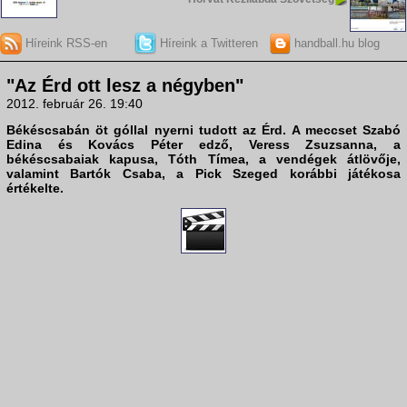
Híreink RSS-en
Híreink a Twitteren
handball.hu blog
"Az Érd ott lesz a négyben"
2012. február 26. 19:40
Békéscsabá
n öt góllal nyerni tudott az
Érd
. A meccset
Szabó
Edina
és
Kovács Péter
edző,
Veress Zsuzsanna
, a
békéscsabaiak kapusa,
Tóth Tímea
, a vendégek átlövője,
valamint
Bartók Csaba
, a Pick Szeged korábbi játékosa
értékelte.