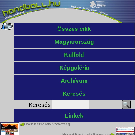
Összes cikk
Magyarország
Külföld
Képgaléria
Archívum
Keresés
Keresés
Linkek
Cseh Kézilabda Szövetség
Horvát Kézilabda Szövetség