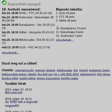
Kapcsolódó anyagok:
19. forduló menetrend:
Bajnoki tabella:
feb.24. 18:00
DVSC - FTC
24-36 (12-16)
1. Győr 44 pont
2. FTC 38 pont
feb.24. 18:00
Szekszárd - Kiskunhalas
36-
36 (18-20)
3. Siófok 28 pont
...
feb.24. 18:00
Dunaújváros - Vác
29-25 (13-
13)
10. Dunaújváros 13 pont
11. Kiskunhalas 8 pont
feb.25. 18:15
Siófok - Veszprém
25-24 (12-
14)
12. Szekszárd 7 pont
részletek...
feb.26. 15:15
Békéscsaba - Érd
26-31 (13-
17)
már.13. 18:00
Győr - FKC
44-21 (17-9)
részletek...
Oszd meg ezt a cikket!
Címkék:
magyarország
magyar klubok
békéscsaba
érd
interjú
budapest bank-
békéscsabai enkse
videók
étv-érdi vse
nb i. nők 2011-2012
videóinterjú
tóth tímea
kovács péter
szabó edina
veress zsuzsanna
bartók csaba
További hírek
2019. május 22. 18:15
Búcsúzunk
2019. május 18. 18:21
Az ÉRD lett a bajnoki
negyedik
2019. május 17. 17:55