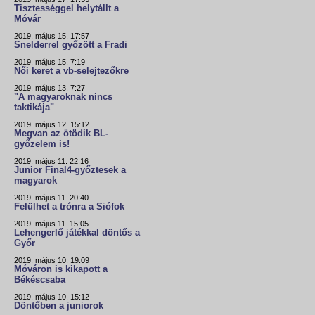
Tisztességgel helytállt a
Móvár
2019. május 15. 17:57
Snelderrel győzött a Fradi
2019. május 15. 7:19
Női keret a vb-selejtezőkre
2019. május 13. 7:27
"A magyaroknak nincs
taktikája"
2019. május 12. 15:12
Megvan az ötödik BL-
győzelem is!
2019. május 11. 22:16
Junior Final4-győztesek a
magyarok
2019. május 11. 20:40
Felülhet a trónra a Siófok
2019. május 11. 15:05
Lehengerlő játékkal döntős a
Győr
2019. május 10. 19:09
Móváron is kikapott a
Békéscsaba
2019. május 10. 15:12
Döntőben a juniorok