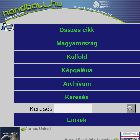
Összes cikk
Magyarország
Külföld
Képgaléria
Archívum
Keresés
Keresés
Linkek
Aarhus United
Horvát Kézilabda Szövetség