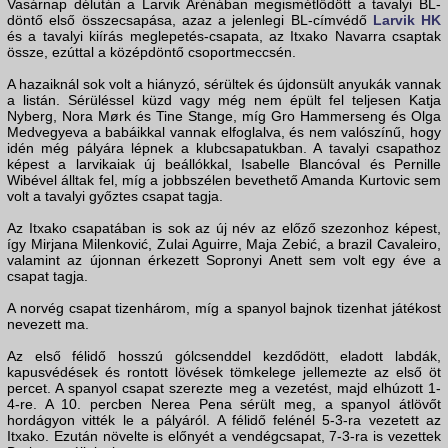
Vasárnap délután a Larvik Arénában megismétlődött a tavalyi BL-
döntő első összecsapása, azaz a jelenlegi BL-címvédő
Larvik HK
és a tavalyi kiírás meglepetés-csapata, az Itxako Navarra csaptak
össze, ezúttal a középdöntő csoportmeccsén.
A hazaiknál sok volt a hiányzó, sérültek és újdonsült anyukák vannak
a listán. Sérüléssel küzd vagy még nem épült fel teljesen Katja
Nyberg, Nora Mørk és Tine Stange, míg Gro Hammerseng és Olga
Medvegyeva a babáikkal vannak elfoglalva, és nem valószínű, hogy
idén még pályára lépnek a klubcsapatukban. A tavalyi csapathoz
képest a larvikaiak új beállókkal, Isabelle Blancóval és Pernille
Wibével álltak fel, míg a jobbszélen bevethető Amanda Kurtovic sem
volt a tavalyi győztes csapat tagja.
Az Itxako csapatában is sok az új név az előző szezonhoz képest,
így Mirjana Milenković, Zulai Aguirre, Maja Zebić, a brazil Cavaleiro,
valamint az újonnan érkezett Sopronyi Anett sem volt egy éve a
csapat tagja.
A norvég csapat tizenhárom, míg a spanyol bajnok tizenhat játékost
nevezett ma.
Az első félidő hosszú gólcsenddel kezdődött, eladott labdák,
kapusvédések és rontott lövések tömkelege jellemezte az első öt
percet. A spanyol csapat szerezte meg a vezetést, majd elhúzott 1-
4-re. A 10. percben Nerea Pena sérült meg, a spanyol átlövőt
hordágyon vitték le a pályáról. A félidő felénél 5-3-ra vezetett az
Itxako. Ezután növelte is előnyét a vendégcsapat, 7-3-ra is vezettek