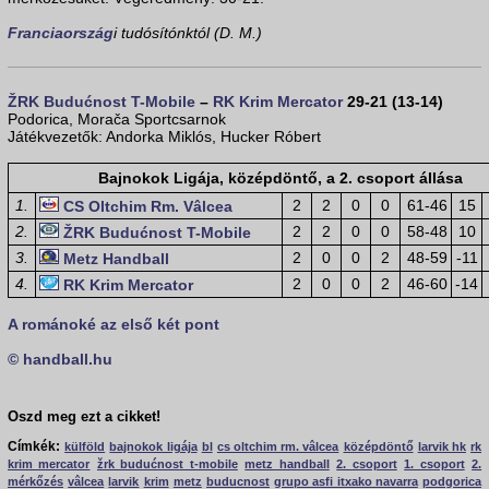
Franciaország
i tudósítónktól (D. M.)
ŽRK Budućnost T-Mobile
–
RK Krim Mercator
29-21 (13-14)
Podorica, Morača Sportcsarnok
Játékvezetők: Andorka Miklós, Hucker Róbert
Bajnokok Ligája, középdöntő, a 2. csoport állása
1.
2
2
0
0
61-46
15
CS Oltchim Rm. Vâlcea
2.
2
2
0
0
58-48
10
ŽRK Budućnost T-Mobile
3.
2
0
0
2
48-59
-11
Metz Handball
4.
2
0
0
2
46-60
-14
RK Krim Mercator
A románoké az első két pont
© handball.hu
Oszd meg ezt a cikket!
Címkék:
külföld
bajnokok ligája
bl
cs oltchim rm. vâlcea
középdöntő
larvik hk
rk
krim mercator
žrk budućnost t-mobile
metz handball
2. csoport
1. csoport
2.
mérkőzés
vâlcea
larvik
krim
metz
buducnost
grupo asfi itxako navarra
podgorica