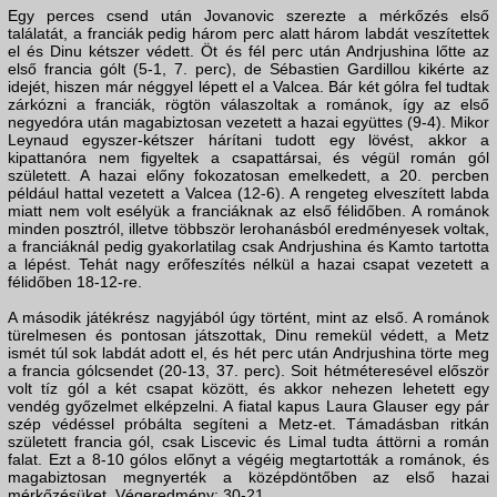
Egy perces csend után Jovanovic szerezte a mérkőzés első
találatát, a franciák pedig három perc alatt három labdát veszítettek
el és Dinu kétszer védett. Öt és fél perc után Andrjushina lőtte az
első francia gólt (5-1, 7. perc), de Sébastien Gardillou kikérte az
idejét, hiszen már néggyel lépett el a Valcea. Bár két gólra fel tudtak
zárkózni a franciák, rögtön válaszoltak a románok, így az első
negyedóra után magabiztosan vezetett a hazai együttes (9-4). Mikor
Leynaud egyszer-kétszer hárítani tudott egy lövést, akkor a
kipattanóra nem figyeltek a csapattársai, és végül román gól
született. A hazai előny fokozatosan emelkedett, a 20. percben
például hattal vezetett a Valcea (12-6). A rengeteg elveszített labda
miatt nem volt esélyük a franciáknak az első félidőben. A románok
minden posztról, illetve többször lerohanásból eredményesek voltak,
a franciáknál pedig gyakorlatilag csak Andrjushina és Kamto tartotta
a lépést. Tehát nagy erőfeszítés nélkül a hazai csapat vezetett a
félidőben 18-12-re.
A második játékrész nagyjából úgy történt, mint az első. A románok
türelmesen és pontosan játszottak, Dinu remekül védett, a Metz
ismét túl sok labdát adott el, és hét perc után Andrjushina törte meg
a francia gólcsendet (20-13, 37. perc). Soit hétméteresével először
volt tíz gól a két csapat között, és akkor nehezen lehetett egy
vendég győzelmet elképzelni. A fiatal kapus Laura Glauser egy pár
szép védéssel próbálta segíteni a Metz-et. Támadásban ritkán
született francia gól, csak Liscevic és Limal tudta áttörni a román
falat. Ezt a 8-10 gólos előnyt a végéig megtartották a románok, és
magabiztosan megnyerték a középdöntőben az első hazai
mérkőzésüket. Végeredmény: 30-21.