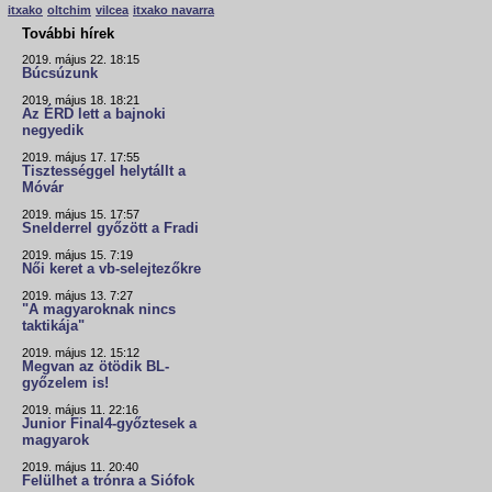
itxako
oltchim
vilcea
itxako navarra
További hírek
2019. május 22. 18:15
Búcsúzunk
2019. május 18. 18:21
Az ÉRD lett a bajnoki
negyedik
2019. május 17. 17:55
Tisztességgel helytállt a
Móvár
2019. május 15. 17:57
Snelderrel győzött a Fradi
2019. május 15. 7:19
Női keret a vb-selejtezőkre
2019. május 13. 7:27
"A magyaroknak nincs
taktikája"
2019. május 12. 15:12
Megvan az ötödik BL-
győzelem is!
2019. május 11. 22:16
Junior Final4-győztesek a
magyarok
2019. május 11. 20:40
Felülhet a trónra a Siófok