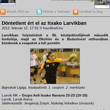
Híreink RSS-en
Híreink a Twitteren
handball.hu blog
Döntetlent ért el az Itxako Larvikban
2012. február 12. 17:31
© handball.hu
Larvikban folytatódott a
BL
középdöntőjének második
fordulója, majd az
Oltchim
és a
Budućnost
otthonában
küzdenek a csapatok a két pontért.
Bajnokok Ligája, középdöntő, 1. csoport, 2. mérkőzés
Larvik HK
– Grupo Asfi Itxako Navarra 23-23 (10-10)
Larvik, Larvik Aréna
Játékvezetők: Jevgenyij Zotyin, Nyikolaj Volodkov (oroszok)