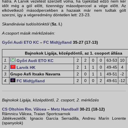
hátra. A Larvik vezetést szerzett volna, ha Gjekstad edző nem kér
időt még a gól előtt, tizennégy másodperccel a vége előtt. Az
elkövetkező másodpercekben a hazaiak már nem tudtak gólt
szerzni, így a végeredmény döntetlen lett: 23-23.
Skandináviai tudósítónktól
(
Sz. I.
)
A csoport másik mérkőzésén:
Győri Audi ETO KC
–
FC Midtjylland
35-27 (17-13)
Bajnokok Ligája, középdöntő, az 1. csoport állása
1.
2
2
0
0
63-53
10
Győri Audi ETO KC
2.
2
1
1
0
49-45
4
Larvik HK
3.
Grupo Asfi Itxako Navarra
2
0
1
1
49-51
-2
4.
2
0
0
2
49-61
-12
FC Midtjylland
Bajnokok Ligája, középdöntő, 2. csoport, 2. mérkőzés
CS Oltchim Rm. Vâlcea
–
Metz Handball
30-21 (18-12)
Râmnicu Vâlcea, Traian Sportcsarnok
Játékvezetők: Ignacio García Serradilla, Andreu Marín Lorente
(spanyolok)