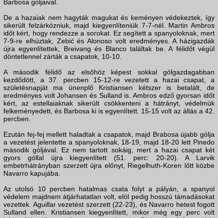
Barbosa góljaival.
De a hazaiak nem hagyták magukat és keményen védekeztek, így
sikerült felzárkózniuk, majd kiegyenlíteniük 7-7-nél. Martin Ambros
időt kért, hogy rendezze a sorokat. Ez segített a spanyoloknak, mert
7-9-re elhúztak, Zebić és Alonoso volt eredményes. A házigazdák
újra egyenlítettek, Breivang és Blanco találtak be. A félidőt végül
döntetlennel zárták a csapatok, 10-10.
A második félidő az elsőhöz képest sokkal gólgazdagabban
kezdődött, a 37. percben 15-12-re vezetett a hazai csapat, a
születésnapját ma ünenplő Kristiansen kétszer is betalált, de
eredményes volt Johansen és Sulland is. Ambros edző gyorsan időt
kért, az estellaiaknak sikerült csökkenteni a hátrányt, védelmük
felkeményedett, és Barbosa ki is egyenlített. 15-15 volt az állás a 42.
percben.
Ezután fej-fej mellett haladtak a csapatok, majd Brabosa újabb gólja
a vezetést jelentette a spanyoloknak, 18-19, majd 18-20 lett Pinedo
második góljával. Ez nem tartott sokáig, mert a hazai csapat két
gyors góllal újra kiegyenlített (51. perc: 20-20). A Larvik
embetrhátrányban szerzett újra előnyt, Riegelhuth-Koren lőtt közbe
Navarro kapujába.
Az utolsó 10 percben hatalmas csata folyt a pályán, a spanyol
védelem majdnem átjárhatatlan volt, elöl pedig hosszú támadásokat
vezettek. Aguillar vezetést szerzett (22-23), és Navarro hetest fogott
Sulland ellen. Kristiansen kiegyenlített, mikor még egy perc volt