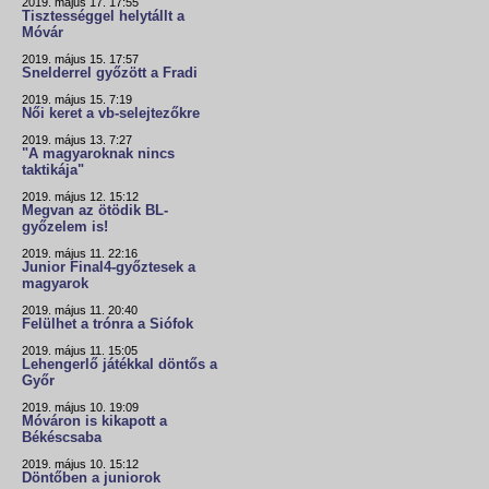
2019. május 17. 17:55
Tisztességgel helytállt a
Móvár
2019. május 15. 17:57
Snelderrel győzött a Fradi
2019. május 15. 7:19
Női keret a vb-selejtezőkre
2019. május 13. 7:27
"A magyaroknak nincs
taktikája"
2019. május 12. 15:12
Megvan az ötödik BL-
győzelem is!
2019. május 11. 22:16
Junior Final4-győztesek a
magyarok
2019. május 11. 20:40
Felülhet a trónra a Siófok
2019. május 11. 15:05
Lehengerlő játékkal döntős a
Győr
2019. május 10. 19:09
Móváron is kikapott a
Békéscsaba
2019. május 10. 15:12
Döntőben a juniorok