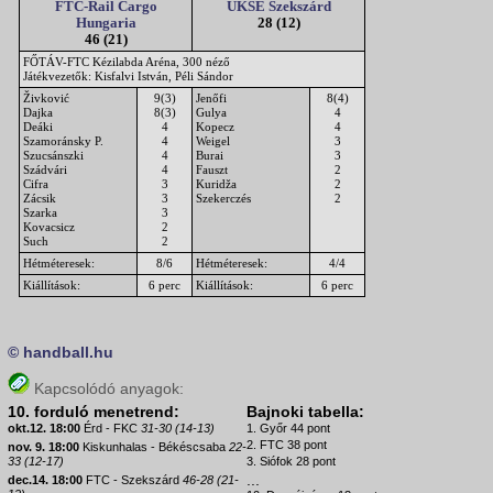
FTC-Rail Cargo
UKSE Szekszárd
Hungaria
28 (12)
46 (21)
FŐTÁV-FTC Kézilabda Aréna, 300 néző
Játékvezetők: Kisfalvi István, Péli Sándor
Živković
9(3)
Jenőfi
8(4)
Dajka
8(3)
Gulya
4
Deáki
4
Kopecz
4
Szamoránsky P.
4
Weigel
3
Szucsánszki
4
Burai
3
Szádvári
4
Fauszt
2
Cifra
3
Kuridža
2
Zácsik
3
Szekerczés
2
Szarka
3
Kovacsicz
2
Such
2
Hétméteresek:
8/6
Hétméteresek:
4/4
Kiállítások:
6 perc
Kiállítások:
6 perc
© handball.hu
Kapcsolódó anyagok:
10. forduló menetrend:
Bajnoki tabella:
okt.12. 18:00
Érd - FKC
31-30 (14-13)
1. Győr 44 pont
2. FTC 38 pont
nov. 9. 18:00
Kiskunhalas - Békéscsaba
22-
33 (12-17)
3. Siófok 28 pont
...
dec.14. 18:00
FTC - Szekszárd
46-28 (21-