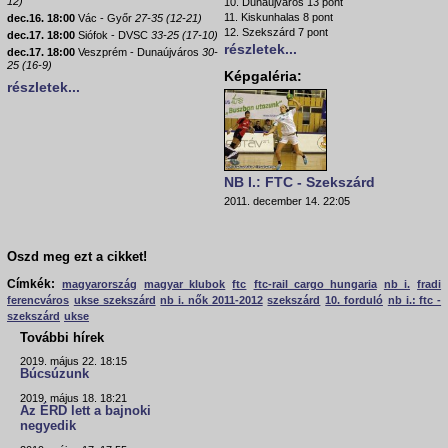
12)
10. Dunaújváros 13 pont
11. Kiskunhalas 8 pont
dec.16. 18:00
Vác - Győr
27-35 (12-21)
12. Szekszárd 7 pont
dec.17. 18:00
Siófok - DVSC
33-25 (17-10)
részletek...
dec.17. 18:00
Veszprém - Dunaújváros
30-
25 (16-9)
Képgaléria:
részletek...
NB I.: FTC - Szekszárd
2011. december 14. 22:05
Oszd meg ezt a cikket!
Címkék:
magyarország
magyar klubok
ftc
ftc-rail cargo hungaria
nb i.
fradi
ferencváros
ukse szekszárd
nb i. nők 2011-2012
szekszárd
10. forduló
nb i.: ftc -
szekszárd
ukse
További hírek
2019. május 22. 18:15
Búcsúzunk
2019. május 18. 18:21
Az ÉRD lett a bajnoki
negyedik