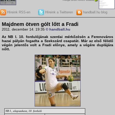
Híreink RSS-en
Híreink a Twitteren
handball.hu blog
Majdnem ötven gólt lőtt a Fradi
2011. december 14. 19:35
© handball.hu
Az NB I. 10. fordulójának szerdai mérkőzésén a
Ferencváros
hazai pályán fogadta a
Szekszárd
csapatát. Már az első félidő
végén jelentős volt a Fradi előnye, amely a végére duplájára
nőtt.
NB I., alapszakasz, 10. forduló