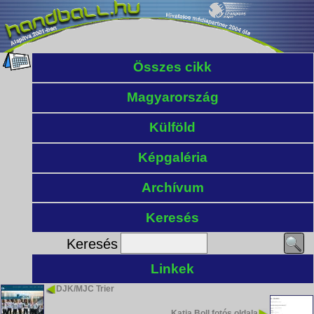
Összes cikk
Magyarország
Külföld
Képgaléria
Archívum
Keresés
Keresés
Linkek
DJK/MJC Trier
Katja Boll fotós oldala