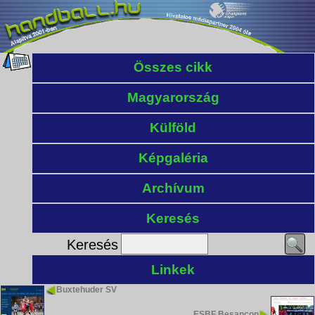
Összes cikk
Magyarország
Külföld
Képgaléria
Archívum
Keresés
Keresés
Linkek
Buxtehuder SV
ESBF Besançon