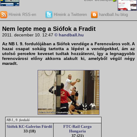
Híreink RSS-en
Híreink a Twitteren
handball.hu blog
Nem lepte meg a Siófok a Fradit
2011. december 10. 12:47
© handball.hu
Az NB I. 9. fordulójában a
Siófok
vendége a
Ferencváros
volt. A
hazai csapat sokáig tartotta a lépést a vendégekkel, ám az
utolsó percekre keveset tudtak hozzátenni, így a legnagyobb
ferencvárosi előny akkorra alakult ki, amelyből végül négy
maradt.
NB I., 9. forduló
Siófok KC-Galerius Fürdő
FTC-Rail Cargo
33 (18)
Hungaria
37 (21)