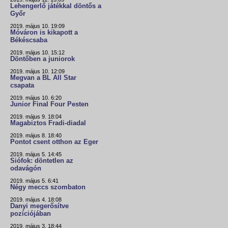
Lehengerlő játékkal döntős a
Győr
2019. május 10. 19:09
Móváron is kikapott a
Békéscsaba
2019. május 10. 15:12
Döntőben a juniorok
2019. május 10. 12:09
Megvan a BL All Star
csapata
2019. május 10. 6:20
Junior Final Four Pesten
2019. május 9. 18:04
Magabiztos Fradi-diadal
2019. május 8. 18:40
Pontot csent otthon az Eger
2019. május 5. 14:45
Siófok: döntetlen az
odavágón
2019. május 5. 6:41
Négy meccs szombaton
2019. május 4. 18:08
Danyi megerősítve
pozíciójában
2019. május 3. 18:44