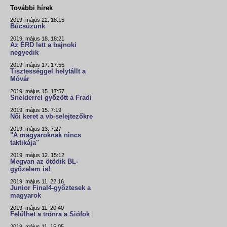
További hírek
2019. május 22. 18:15
Búcsúzunk
2019. május 18. 18:21
Az ÉRD lett a bajnoki
negyedik
2019. május 17. 17:55
Tisztességgel helytállt a
Móvár
2019. május 15. 17:57
Snelderrel győzött a Fradi
2019. május 15. 7:19
Női keret a vb-selejtezőkre
2019. május 13. 7:27
"A magyaroknak nincs
taktikája"
2019. május 12. 15:12
Megvan az ötödik BL-
győzelem is!
2019. május 11. 22:16
Junior Final4-győztesek a
magyarok
2019. május 11. 20:40
Felülhet a trónra a Siófok
2019. május 11. 15:05