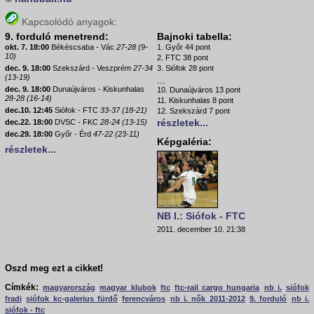
Kapcsolódó anyagok:
9. forduló menetrend:
Bajnoki tabella:
okt. 7. 18:00
Békéscsaba - Vác
27-28 (9-
1. Győr 44 pont
10)
2. FTC 38 pont
dec. 9. 18:00
Szekszárd - Veszprém
27-34
3. Siófok 28 pont
(13-19)
...
dec. 9. 18:00
Dunaújváros - Kiskunhalas
10. Dunaújváros 13 pont
28-28 (16-14)
11. Kiskunhalas 8 pont
dec.10. 12:45
Siófok - FTC
33-37 (18-21)
12. Szekszárd 7 pont
részletek...
dec.22. 18:00
DVSC - FKC
28-24 (13-15)
dec.29. 18:00
Győr - Érd
47-22 (23-11)
Képgaléria:
részletek...
NB I.: Siófok - FTC
2011. december 10. 21:38
Oszd meg ezt a cikket!
Címkék:
magyarország
magyar klubok
ftc
ftc-rail cargo hungaria
nb i.
siófok
fradi
siófok kc-galerius fürdő
ferencváros
nb i. nők 2011-2012
9. forduló
nb i.
siófok - ftc