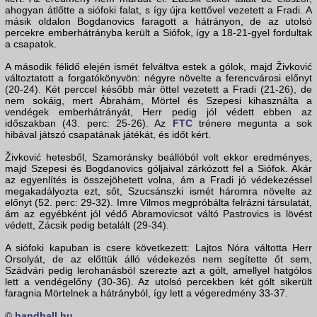
ahogyan átlőtte a siófoki falat, s így újra kettővel vezetett a Fradi. A
másik oldalon Bogdanovics faragott a hátrányon, de az utolsó
percekre emberhátrányba került a Siófok, így a 18-21-gyel fordultak
a csapatok.
A második félidő elején ismét felváltva estek a gólok, majd Živković
változtatott a forgatókönyvön: négyre növelte a ferencvárosi előnyt
(20-24). Két perccel később már öttel vezetett a Fradi (21-26), de
nem sokáig, mert Ábrahám, Mörtel és Szepesi kihasználta a
vendégek emberhátrányát, Herr pedig jól védett ebben az
időszakban (43. perc: 25-26). Az
FTC
trénere megunta a sok
hibával játszó csapatának játékát, és időt kért.
Živković hetesből, Szamoránsky beállóból volt ekkor eredményes,
majd Szepesi és Bogdanovics góljaival zárkózott fel a Siófok. Akár
az egyenlítés is összejöhetett volna, ám a Fradi jó védekezéssel
megakadályozta ezt, sőt, Szucsánszki ismét háromra növelte az
előnyt (52. perc: 29-32). Imre Vilmos megpróbálta felrázni társulatát,
ám az egyébként jól védő Abramovicsot váltó Pastrovics is lövést
védett, Zácsik pedig betalált (29-34).
A siófoki kapuban is csere következett: Lajtos Nóra váltotta Herr
Orsolyát, de az előttük álló védekezés nem segítette őt sem,
Szádvári pedig lerohanásból szerezte azt a gólt, amellyel hatgólos
lett a vendégelőny (30-36). Az utolsó percekben két gólt sikerült
faragnia Mörtelnek a hátrányból, így lett a végeredmény 33-37.
© handball.hu