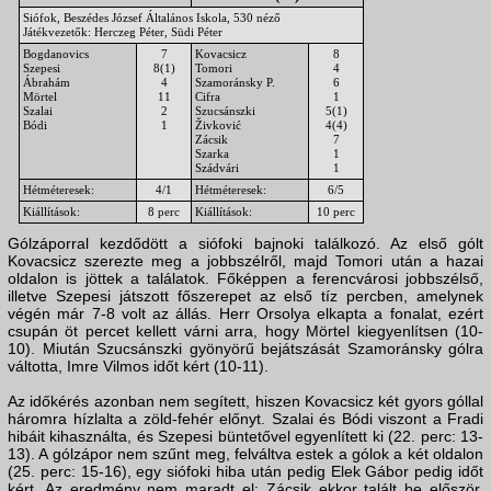
Siófok, Beszédes József Általános Iskola, 530 néző
Játékvezetők: Herczeg Péter, Südi Péter
Bogdanovics
7
Kovacsicz
8
Szepesi
8(1)
Tomori
4
Ábrahám
4
Szamoránsky P.
6
Mörtel
11
Cifra
1
Szalai
2
Szucsánszki
5(1)
Bódi
1
Živković
4(4)
Zácsik
7
Szarka
1
Szádvári
1
Hétméteresek:
4/1
Hétméteresek:
6/5
Kiállítások:
8 perc
Kiállítások:
10 perc
Gólzáporral kezdődött a siófoki bajnoki találkozó. Az első gólt
Kovacsicz szerezte meg a jobbszélről, majd Tomori után a hazai
oldalon is jöttek a találatok. Főképpen a ferencvárosi jobbszélső,
illetve Szepesi játszott főszerepet az első tíz percben, amelynek
végén már 7-8 volt az állás. Herr Orsolya elkapta a fonalat, ezért
csupán öt percet kellett várni arra, hogy Mörtel kiegyenlítsen (10-
10). Miután Szucsánszki gyönyörű bejátszását Szamoránsky gólra
váltotta, Imre Vilmos időt kért (10-11).
Az időkérés azonban nem segített, hiszen Kovacsicz két gyors góllal
háromra hízlalta a zöld-fehér előnyt. Szalai és Bódi viszont a Fradi
hibáit kihasználta, és Szepesi büntetővel egyenlített ki (22. perc: 13-
13). A gólzápor nem szűnt meg, felváltva estek a gólok a két oldalon
(25. perc: 15-16), egy siófoki hiba után pedig Elek Gábor pedig időt
kért. Az eredmény nem maradt el: Zácsik ekkor talált be először,