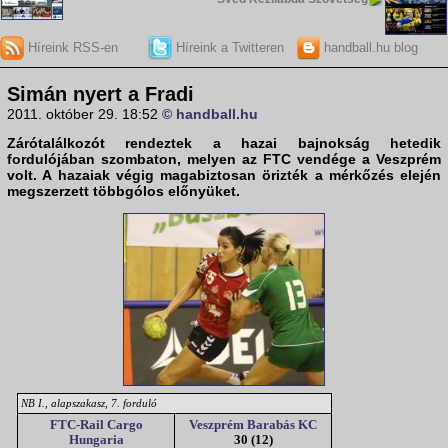
Híreink RSS-en
Híreink a Twitteren
handball.hu blog
Simán nyert a Fradi
2011. október 29. 18:52
© handball.hu
Zárótalálkozót rendeztek a hazai
bajnokság
hetedik
fordulójában szombaton, melyen az
FTC
vendége a
Veszprém
volt. A hazaiak végig magabiztosan örizték a mérkőzés elején
megszerzett többgólos előnyüket.
NB I., alapszakasz, 7. forduló
FTC-Rail Cargo
Veszprém Barabás KC
Hungaria
30 (12)