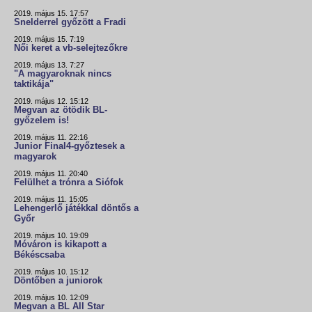
2019. május 15. 17:57
Snelderrel győzött a Fradi
2019. május 15. 7:19
Női keret a vb-selejtezőkre
2019. május 13. 7:27
"A magyaroknak nincs
taktikája"
2019. május 12. 15:12
Megvan az ötödik BL-
győzelem is!
2019. május 11. 22:16
Junior Final4-győztesek a
magyarok
2019. május 11. 20:40
Felülhet a trónra a Siófok
2019. május 11. 15:05
Lehengerlő játékkal döntős a
Győr
2019. május 10. 19:09
Móváron is kikapott a
Békéscsaba
2019. május 10. 15:12
Döntőben a juniorok
2019. május 10. 12:09
Megvan a BL All Star