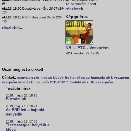
9)
12. Szekszárd 7 pont
részletek...
okt.28. 18:00
Dunaújváros - Érd
26-27 (14-
15)
Képgaléria:
okt.29. 18:15
FTC - Veszprém
39-30 (20-
12)
részletek...
NB I.: FTC - Veszprém
2011. október 29. 19:15
Oszd meg ezt a cikket!
Címkék:
magyarország
magyar klubok
ftc
ftc-rail cargo hungaria
nb i.
veszprém
veszprém barabás kc
nb i. nők 2011-2012
7. forduló
nb i.: ftc - veszprém
További hírek
2019. május 22. 18:15
Búcsúzunk
2019. május 18. 18:21
Az ÉRD lett a bajnoki
negyedik
2019. május 17. 17:55
Tisztességgel helytállt a
Móvár