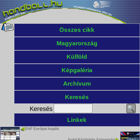
Összes cikk
Magyarország
Külföld
Képgaléria
Archívum
Keresés
Keresés
Linkek
EHF Európai kupák
Svéd Kézilabda Szövetség