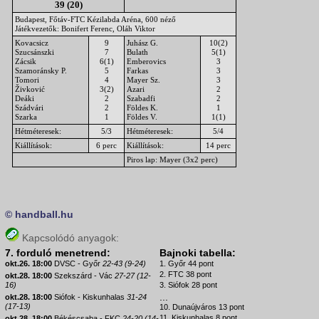
39 (20)
Budapest, Főtáv-FTC Kézilabda Aréna, 600 néző
Játékvezetők: Bonifert Ferenc, Oláh Viktor
Kovacsicz
9
Juhász G.
10(2)
Szucsánszki
7
Bulath
5(1)
Zácsik
6(1)
Emberovics
3
Szamoránsky P.
5
Farkas
3
Tomori
4
Mayer Sz.
3
Živković
3(2)
Azari
2
Deáki
2
Szabadfi
2
Szádvári
2
Földes K.
1
Szarka
1
Földes V.
1(1)
Hétméteresek:
5/3
Hétméteresek:
5/4
Kiállítások:
6 perc
Kiállítások:
14 perc
Piros lap: Mayer (3x2 perc)
© handball.hu
Kapcsolódó anyagok:
7. forduló menetrend:
Bajnoki tabella:
okt.26. 18:00
DVSC - Győr
22-43 (9-24)
1. Győr 44 pont
2. FTC 38 pont
okt.28. 18:00
Szekszárd - Vác
27-27 (12-
16)
3. Siófok 28 pont
...
okt.28. 18:00
Siófok - Kiskunhalas
31-24
(17-13)
10. Dunaújváros 13 pont
11. Kiskunhalas 8 pont
okt.28. 18:00
Békéscsaba - FKC
24-20 (14-