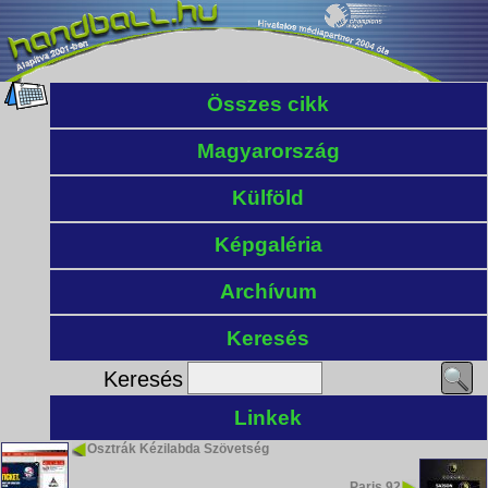
Összes cikk
Magyarország
Külföld
Képgaléria
Archívum
Keresés
Keresés
Linkek
Osztrák Kézilabda Szövetség
Paris 92