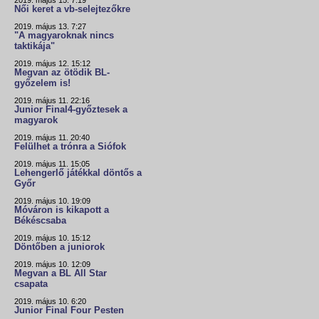
2019. május 15. 7:19
Női keret a vb-selejtezőkre
2019. május 13. 7:27
"A magyaroknak nincs
taktikája"
2019. május 12. 15:12
Megvan az ötödik BL-
győzelem is!
2019. május 11. 22:16
Junior Final4-győztesek a
magyarok
2019. május 11. 20:40
Felülhet a trónra a Siófok
2019. május 11. 15:05
Lehengerlő játékkal döntős a
Győr
2019. május 10. 19:09
Móváron is kikapott a
Békéscsaba
2019. május 10. 15:12
Döntőben a juniorok
2019. május 10. 12:09
Megvan a BL All Star
csapata
2019. május 10. 6:20
Junior Final Four Pesten