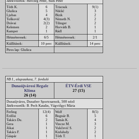
Játékvezetők: Herczeg Péter, Südi Péter
Tóth K.
6
Triscsuk
9(1)
Glušica
5
Nikšić
3
Ljubas
4
Bízik
2
Tošković
4(3)
Németh N.
2
Drávai
2(2)
Tilinger
2
Kelemen
2
Horváth B.
1
Kamper
1
Rádl
1
Hétméteresek:
6/5
Hétméteresek:
2/1
Kiállítások:
10 perc
Kiállítások:
14 perc
Piros lap: Glušica
NB I., alapszakasz, 7. forduló
Dunaújvárosi Regale
ÉTV-Érdi VSE
Klíma
27 (15)
26 (14)
Dunaújváros, Dunaferr Sportcsarnok, 500 néző
Játékvezetők: B. Pech Katalin, Vágvölgyi Mária
Ferling
12(4)
Wolf
8(5)
Erdősi
6
Bognár B.
5
Takács Du.
2
Tamás K.
4
Gera
1
Vincze M.
3
Jókai
1
Vukčević S.
2
Takács F.
1
Kisfaludy
2
Gáspár
1
Tóth T.
1