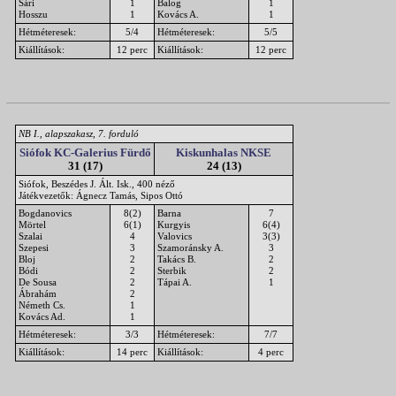
Sári
1
Balog
1
Hosszu
1
Kovács A.
1
Hétméteresek:
5/4
Hétméteresek:
5/5
Kiállítások:
12 perc
Kiállítások:
12 perc
NB I., alapszakasz, 7. forduló
Siófok KC-Galerius Fürdő
Kiskunhalas NKSE
31 (17)
24 (13)
Siófok, Beszédes J. Ált. Isk., 400 néző
Játékvezetők: Ágnecz Tamás, Sipos Ottó
Bogdanovics
8(2)
Barna
7
Mörtel
6(1)
Kurgyis
6(4)
Szalai
4
Valovics
3(3)
Szepesi
3
Szamoránsky A.
3
Bloj
2
Takács B.
2
Bódi
2
Sterbik
2
De Sousa
2
Tápai A.
1
Ábrahám
2
Németh Cs.
1
Kovács Ad.
1
Hétméteresek:
3/3
Hétméteresek:
7/7
Kiállítások:
14 perc
Kiállítások:
4 perc