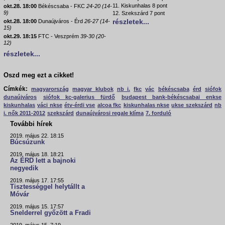
11. Kiskunhalas 8 pont
okt.28. 18:00
Békéscsaba - FKC
24-20 (14-
9)
12. Szekszárd 7 pont
részletek...
okt.28. 18:00
Dunaújváros - Érd
26-27 (14-
15)
okt.29. 18:15
FTC - Veszprém
39-30 (20-
12)
részletek...
Oszd meg ezt a cikket!
Címkék:
magyarország
magyar klubok
nb i.
fkc
vác
békéscsaba
érd
siófok
dunaújváros
siófok kc-galerius fürdő
budapest bank-békéscsabai enkse
kiskunhalas
váci nkse
étv-érdi vse
alcoa fkc
kiskunhalas nkse
ukse szekszárd
nb
i. nők 2011-2012
szekszárd
dunaújvárosi regale klíma
7. forduló
További hírek
2019. május 22. 18:15
Búcsúzunk
2019. május 18. 18:21
Az ÉRD lett a bajnoki
negyedik
2019. május 17. 17:55
Tisztességgel helytállt a
Móvár
2019. május 15. 17:57
Snelderrel győzött a Fradi