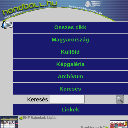
Összes cikk
Magyarország
Külföld
Képgaléria
Archívum
Keresés
Keresés
Linkek
EHF Bajnokok Ligája
Frankfurter HC