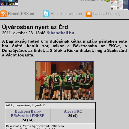
Híreink RSS-en
Híreink a Twitteren
handball.hu blog
Újvárosban nyert az Érd
2011. október 28. 18:48
© handball.hu
A bajnokság hetedik fordulójának kétharmadára pénteken este
hat órától került sor, mikor a
Békéscsaba
az
FKC
-t, a
Dunaújváros
az
Érd
et, a
Siófok
a
Kiskunhalas
t, míg a
Szekszárd
a
Vác
ot fogadta.
NB I., alapszakasz, 7. forduló
Budapest Bank-
Alcoa FKC
Békéscsabai ENKSE
20 (9)
24 (14)
Békéscsaba, Városi Sportcsarnok, 800 néző