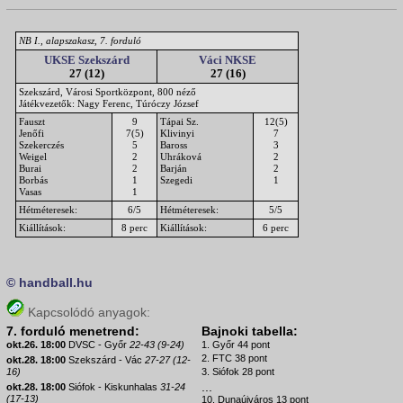
NB I., alapszakasz, 7. forduló
UKSE Szekszárd
Váci NKSE
27 (12)
27 (16)
Szekszárd, Városi Sportközpont, 800 néző
Játékvezetők: Nagy Ferenc, Túróczy József
Fauszt
9
Tápai Sz.
12(5)
Jenőfi
7(5)
Klivinyi
7
Szekerczés
5
Baross
3
Weigel
2
Uhráková
2
Burai
2
Barján
2
Borbás
1
Szegedi
1
Vasas
1
Hétméteresek:
6/5
Hétméteresek:
5/5
Kiállítások:
8 perc
Kiállítások:
6 perc
© handball.hu
Kapcsolódó anyagok:
7. forduló menetrend:
Bajnoki tabella:
okt.26. 18:00
DVSC - Győr
22-43 (9-24)
1. Győr 44 pont
2. FTC 38 pont
okt.28. 18:00
Szekszárd - Vác
27-27 (12-
16)
3. Siófok 28 pont
...
okt.28. 18:00
Siófok - Kiskunhalas
31-24
(17-13)
10. Dunaújváros 13 pont