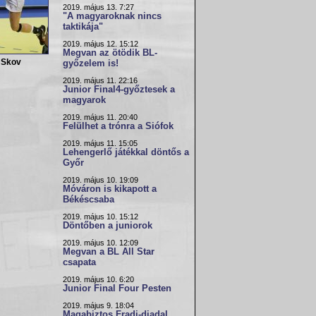
2019. május 13. 7:27
"A magyaroknak nincs
taktikája"
2019. május 12. 15:12
Megvan az ötödik BL-
 Skov
győzelem is!
2019. május 11. 22:16
Junior Final4-győztesek a
magyarok
2019. május 11. 20:40
Felülhet a trónra a Siófok
2019. május 11. 15:05
Lehengerlő játékkal döntős a
Győr
2019. május 10. 19:09
Móváron is kikapott a
Békéscsaba
2019. május 10. 15:12
Döntőben a juniorok
2019. május 10. 12:09
Megvan a BL All Star
csapata
2019. május 10. 6:20
Junior Final Four Pesten
2019. május 9. 18:04
Magabiztos Fradi-diadal