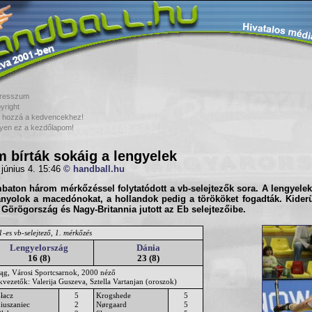
resszum
yright
 hozzá a kedvencekhez!
yen ez a kezdőlapom!
 bírták sokáig a lengyelek
 június 4. 15:46
© handball.hu
aton három mérkőzéssel folytatódott a vb-selejtezők sora. A lengyelek
nyolok a macedónokat, a hollandok pedig a törököket fogadták. Kiderü
y
Görögország
és
Nagy-Britannia
jutott az Eb selejtezőibe.
-es vb-selejtező, 1. mérkőzés
Lengyelország
Dánia
16 (8)
23 (8)
ląg, Városi Sportcsarnok, 2000 néző
kvezetők: Valerija Guszeva, Sztella Vartanjan (oroszok)
łacz
5
Krogshede
5
iuszaniec
2
Nørgaard
5