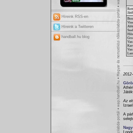
Rot
Ját
Híreink RSS-en
Bon
Viss
Abb
Híreink a Twitteren
Sne
Hils
handball.hu blog
Gro
Van
Kar
Van
Lam
2012-
Görö
Athén
Játék
Az el
Izrae
A pár
selej
Nagy-
Londo