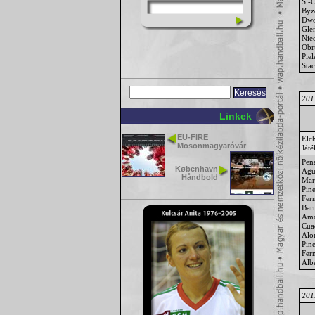
S.-
Byz
Dwo
Gle
Nie
Obr
Piel
Sta
2011
Linkek
EU-FIRE
Elc
Mosonmagyaróvár
Ját
Pen
København
Agu
Håndbold
Mar
Pin
Fer
Bar
Amo
Cua
Alo
Pin
Fer
Alb
2011