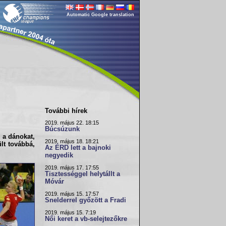
Automatic Google translation
További hírek
2019. május 22. 18:15
Búcsúzunk
 a dánokat,
2019. május 18. 18:21
lt továbbá,
Az ÉRD lett a bajnoki
negyedik
2019. május 17. 17:55
Tisztességgel helytállt a
Móvár
2019. május 15. 17:57
Snelderrel győzött a Fradi
2019. május 15. 7:19
Női keret a vb-selejtezőkre