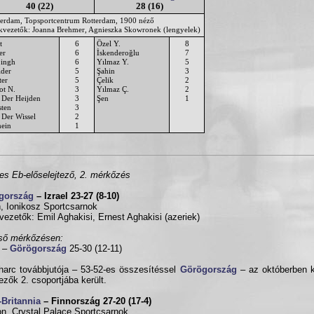
40 (22)
28 (16)
terdam, Topsportcentrum Rotterdam, 1900 néző
ékvezetők: Joanna Brehmer, Agnieszka Skowronek (lengyelek)
t
6
Özel Y.
8
er
6
İskenderoğlu
7
ingh
6
Yılmaz Y.
5
lder
5
Şahin
3
ter
5
Çelik
2
ot N.
3
Yılmaz Ç.
2
 Der Heijden
3
Şen
1
sten
3
 Der Wissel
2
ein
1
es Eb-előselejtező, 2. mérkőzés
gország
– Izrael 23-27 (8-10)
, Ionikosz Sportcsarnok
vezetők: Emil Aghakisi, Ernest Aghakisi (azeriek)
ső mérkőzésen:
l –
Görögország
25-30 (12-11)
harc továbbjutója – 53-52-es összesítéssel
Görögország
– az októberben 
tezők 2. csoportjába került.
Britannia
– Finnország 27-20 (17-4)
n, Crystal Palace Sportcsarnok