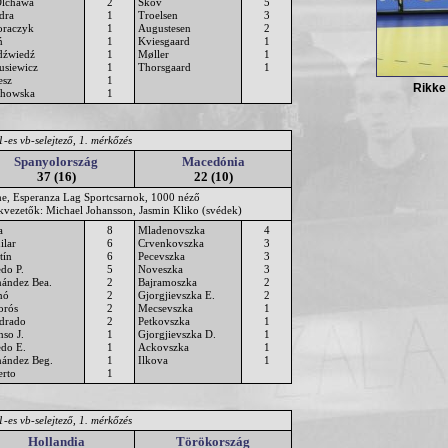
Olchawa
2
Skov
5
dra
1
Troelsen
3
raczyk
1
Augustesen
2
ń
1
Kviesgaard
1
dźwiedź
1
Møller
1
usiewicz
1
Thorsgaard
1
esz
1
Rikke
chowska
1
-es vb-selejtező, 1. mérkőzés
Spanyolország
Macedónia
37 (16)
22 (10)
he, Esperanza Lag Sportcsarnok, 1000 néző
ékvezetők: Michael Johansson, Jasmin Kliko (svédek)
a
8
Mladenovszka
4
ilar
6
Crvenkovszka
3
tín
6
Pecevszka
3
edo P.
5
Noveszka
3
nández Bea.
2
Bajramoszka
2
nó
2
Gjorgjievszka E.
2
rós
2
Mecsevszka
1
drado
2
Petkovszka
1
nso J.
1
Gjorgjievszka D.
1
edo E.
1
Ackovszka
1
nández Beg.
1
Ilkova
1
erto
1
-es vb-selejtező, 1. mérkőzés
Hollandia
Törökország