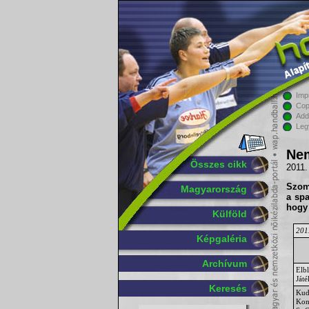
Imp
Cop
Add
Leg
Nem
Összes cikk
2011.
Szomb
Magyarország
a spa
hog
Külföld
2011
Képgaléria
Archívum
Elb
Játé
Keresés
Kud
Kon