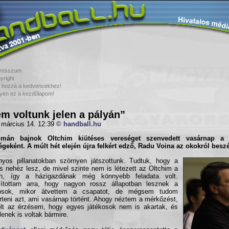
resszum
yright
 hozzá a kedvencekhez!
yen ez a kezdőlapom!
m voltunk jelen a pályán”
 március 14. 12:39
© handball.hu
omán bajnok
Oltchim
kiütéses vereséget szenvedett vasárnap 
geként. A múlt hét elején újra felkért edző,
Radu Voina
az okokról beszé
nyos pillanatokban szörnyen játszottunk. Tudtuk, hogy a
 nehéz lesz, de mivel szinte nem is létezett az Oltchim a
án, így a házigazdának még könnyebb feladata volt.
ítottam arra, hogy nagyon rossz állapotban lesznek a
kosok, mikor átvettem a csapatot, de mégsem tudom
teni azt, ami vasárnap történt. Ahogy néztem a mérkőzést,
lt az érzésem, hogy egyes játékosok nem is akartak, és
lenek is voltak bármire.