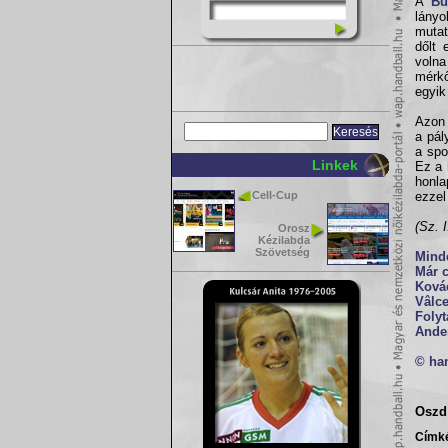
A
Bu
lányo
mutat
dőlt 
voln
mérkő
egyik
Azon 
a pál
a spo
Linkek
Ez a 
honla
Cell-Cup
ezzel
(Sz. I
Orosz
Kézilabda
Szövetség
Mind
Már c
Kovác
Vâlce
Foly
Ande
© ha
Oszd 
Címk