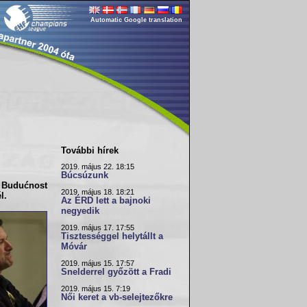
Automatic Google translation
További hírek
2019. május 22. 18:15
Búcsúzunk
a
Budućnost
2019. május 18. 18:21
l.
Az ÉRD lett a bajnoki
negyedik
2019. május 17. 17:55
Tisztességgel helytállt a
Móvár
2019. május 15. 17:57
Snelderrel győzött a Fradi
2019. május 15. 7:19
Női keret a vb-selejtezőkre