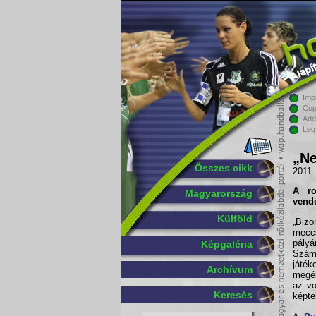
Imp
Cop
Add
Leg
„Ne
Összes cikk
2011.
A r
Magyarország
vendé
Külföld
„Bizo
meccs
pály
Képgaléria
Szám
játé
Archívum
megér
az vo
Keresés
képte