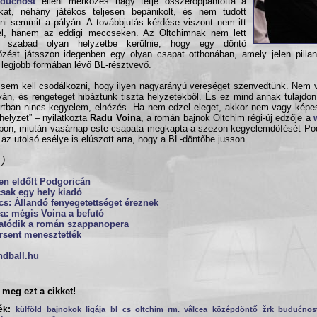
dućnost
elleni mérkőzés nagy tétje összeroppantotta a
kat, néhány játékos teljesen bepánikolt, és nem tudott
ni semmit a pályán. A továbbjutás kérdése viszont nem itt
el, hanem az eddigi meccseken. Az Oltchimnak nem lett
a szabad olyan helyzetbe kerülnie, hogy egy döntő
zést játsszon idegenben egy olyan csapat otthonában, amely jelen pillan
 legjobb formában lévő BL-résztvevő.
sem kell csodálkozni, hogy ilyen nagyarányú vereséget szenvedtünk. Nem v
yán, és rengeteget hibáztunk tiszta helyzetekből. És ez mind annak tulajdon
rtban nincs kegyelem, elnézés. Ha nem edzel eleget, akkor nem vagy képes 
helyzet” – nyilatkozta
Radu Voina
, a román bajnok Oltchim régi-új edzője a
pon, miután vasárnap este csapata megkapta a szezon kegyelemdöfését Pod
 az utolsó esélye is elúszott arra, hogy a BL-döntőbe jusson.
.)
en eldőlt Podgoricán
sak egy hely kiadó
s: Állandó fenyegetettséget éreznek
a: mégis Voina a befutó
tatódik a román szappanopera
rsent menesztették
ndball.hu
meg ezt a cikket!
ék:
külföld
bajnokok ligája
bl
cs oltchim rm. vâlcea
középdöntő
žrk budućnost