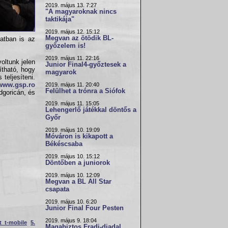
2019. május 13. 7:27
"A magyaroknak nincs
taktikája"
2019. május 12. 15:12
Megvan az ötödik BL-
atban is az
győzelem is!
2019. május 11. 22:16
oltunk jelen
Junior Final4-győztesek a
ítható, hogy
magyarok
teljesíteni.
www.gsp.ro
2019. május 11. 20:40
Felülhet a trónra a Siófok
goricán, és
2019. május 11. 15:05
Lehengerlő játékkal döntős a
Győr
2019. május 10. 19:09
Móváron is kikapott a
Békéscsaba
2019. május 10. 15:12
Döntőben a juniorok
2019. május 10. 12:09
Megvan a BL All Star
csapata
2019. május 10. 6:20
Junior Final Four Pesten
2019. május 9. 18:04
 t-mobile
5.
Magabiztos Fradi-diadal