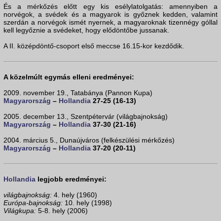
És a mérkőzés előtt egy kis esélylatolgatás: amennyiben a
norvégok, a svédek és a magyarok is győznek kedden, valamint
szerdán a norvégok ismét nyernek, a magyaroknak tizennégy góllal
kell legyőznie a svédeket, hogy elődöntőbe jussanak.
A II. középdöntő-csoport első meccse 16.15-kor kezdődik.
A közelmúlt egymás elleni eredményei:
2009. november 19., Tatabánya (Pannon Kupa)
Magyarország
–
Hollandia
27-25 (16-13)
2005. december 13., Szentpétervár (világbajnokság)
Magyarország
–
Hollandia
37-30 (21-16)
2004. március 5., Dunaújváros (felkészülési mérkőzés)
Magyarország
–
Hollandia
37-20 (20-11)
Hollandia
legjobb eredményei:
világbajnokság:
4. hely (1960)
Európa-bajnokság:
10. hely (1998)
Világkupa:
5-8. hely (2006)