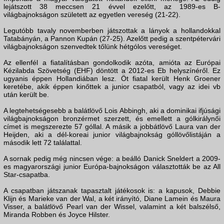
lejátszott 38 meccsen 21 évvel ezelőtt, az 1989-es B-
világbajnokságon született az egyetlen vereség (21-22).
Legutóbb tavaly novemberben játszottak a lányok a hollandokkal
Tatabányán, a Pannon Kupán (27-25). Azelőtt pedig a szentpétervári
világbajnokságon szenvedtek tőlünk hétgólos vereséget.
Az ellenfél a fiatalításban gondolkodik azóta, amióta az Európai
Kézilabda Szövetség (EHF) döntött a 2012-es Eb helyszínéről. Ez
ugyanis éppen Hollandiában lesz. Öt fiatal került Henk Groener
keretébe, akik éppen kinőttek a junior csapatból, vagy az idei vb
után került be.
A legtehetségesebb a balátlövő Lois Abbingh, aki a dominikai ifjúsági
világbajnokságon bronzérmet szerzett, és emellett a gólkirálynői
címet is megszerezte 57 góllal. A másik a jobbátlövő Laura van der
Heijden, aki a dél-koreai junior világbajnokság góllövőlistáján a
második lett 72 találattal.
A sornak pedig még nincsen vége: a beálló Danick Sneldert a 2009-
es magyarországi junior Európa-bajnokságon választották be az All
Star-csapatba.
A csapatban játszanak tapasztalt játékosok is: a kapusok, Debbie
Klijn és Marieke van der Wal, a két irányító, Diane Lamein és Maura
Visser, a balátlövő Pearl van der Wissel, valamint a két balszélső,
Miranda Robben és Joyce Hilster.