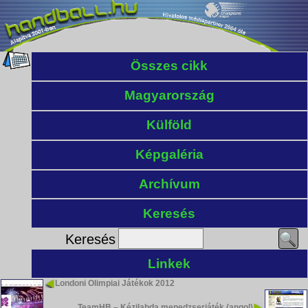
Összes cikk
Magyarország
Külföld
Képgaléria
Archívum
Keresés
Keresés
Linkek
Londoni Olimpiai Játékok 2012
TeamHB – Kézilabda menedzserjáték (angol)