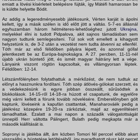
emiatt a lövési kísérleteit belépésre fújták, így Mátéfi hamarosan be
is küldte helyette Bódit.
Az addig a legeredményesebb játékosunk, Vérten karját is ápolni
kellett, így a másik szélen is idő előtt jött a váltás. 5-7-es állásnál
egyhuzamban három hétméteres-lehetőséghez jutott
Ukrajna
,
melyekkel élni is tudott Pidpalova, akit sajnos támadásban sem
nagyon tudtunk semlegesíteni. Túl sok volt emellett a kihagyott
helyzetünk is, de 3-2 után a vezetést nem tudta átvenni az ellenfél.
Tóth már az első félidőben pályára lépett, és azonnal góllal
jelentkezett be az Európa-bajnokságra. A 27. percben, 11-11-nél
újabb ukrán büntető jött, és ismét magyar hátrány lett a vége.
Lányaink viszont rögtön kapcsoltak, és villámgyorsan léptek.
Félidőben: 12-14.
Létszámfölényben folytathattuk a mérkőzést, de nem tudtuk az
előnyt a hasznunkra fordítani. Tóth szép átlövés-gólokat szerzett, és
a védekezésünk is egyre jobban összeállt, sűrűsödtek a
blokkolások. 14-15-ről 14-18-ra húzott el csapatunk, de egyelőre
még várni kellett a fórunk tovább növelésére. Emberelőnyben gólt
kaptunk, lövéseink a kapufán csattantak, Manaharováék pedig a
játékrész közepére 19-20-ra zárkóztak, majd az egyenlítésért
támadhattak. Ezalatt a mai napon a századik válogatottságát
ünneplő Herr váltotta Pálingert, Bulath pedig megkapta már a
második kiállítását is.
Sopronyi is játékba állt, ám közben Tomori fél perccel előbb akart
visszaállni a büntetése letöltéséből, így maradhatott plusz két percet