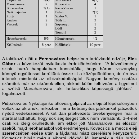
Pidpalova
9(4)
Szucsánszki
6(1)
Manaharova
7
Kovacsics
4
Borscsenko
2(1)
Rácz-Vincze
1
Nyikolajenko
1
Bulath
2(1)
Zorja
1
Szabó V.
1
Kucher
2
Tóth T.
3
Vascsuk
2
Sopronyi
1
Bódi
2
Tomori
2
Hétméteresek:
8/5
Hétméteresek:
4/2
Kiállítások:
8 perc
Kiállítások:
10 perc
A találkozó előtt a
Ferencváros
helyszínen tartózkodó edzője,
Elek
Gábor
a következőt nyilatkozta érdeklődésünkre: "A közvélemény
szinte hurrá hangulatban konstatálta, hogy három viszonylag
könnyű együttessel kerültünk össze itt a középdöntőben, de én óva
intenék mindenki az elbizakodottságtól. Nagyon kemény csatára
számítok már az ukránok ellen, akiknél külön felhívnám a figyelmet
a szélső Manaharovára, aki fantasztikus képességű játékos" -
fogalmazott.
Pidpalova és Nyikolajenko átlövés-góljaival az elejétől lépéselőnyben
voltak az ukránok, miközben mi a kétirányítós játékunkat játszottuk
nyitott védekezéssel. A két dán játékvezető tevékenységén már a
startnál láthattuk, hogy sok segítséget tőlük nem várhatunk. 3-4-nél
csak kis ideig örülhettünk, ám ekkor jött Manaharova, és először
szélről, majd lerohanásból volt eredményes. Kovacsics a meccs eleji
szerencsétlen esése után a fájdalmai miatt cserélésre kényszerült.
Kovacsicz hibáit még a viborgi időkből jól ismerték a dán bírók,