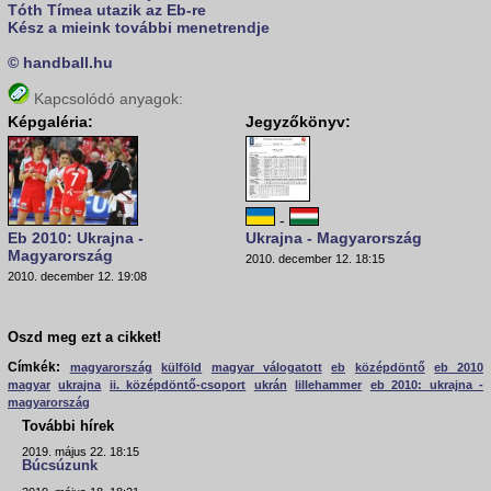
Tóth Tímea utazik az Eb-re
Kész a mieink további menetrendje
© handball.hu
Kapcsolódó anyagok:
Képgaléria:
Jegyzőkönyv:
-
Eb 2010: Ukrajna -
Ukrajna - Magyarország
Magyarország
2010. december 12. 18:15
2010. december 12. 19:08
Oszd meg ezt a cikket!
Címkék:
magyarország
külföld
magyar válogatott
eb
középdöntő
eb 2010
magyar
ukrajna
ii. középdöntő-csoport
ukrán
lillehammer
eb 2010: ukrajna -
magyarország
További hírek
2019. május 22. 18:15
Búcsúzunk