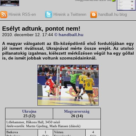
Híreink RSS-en
Híreink a Twitteren
handball.hu blog
Esélyt adtunk, pontot nem!
2010. december 12. 17:44
© handball.hu
A
magyar válogatott
az
Eb-középdöntő
első fordulójában egy
jól ismert riválissal,
Ukrajná
val mérte össze erejét. Az utolsó
pillanatokig izgalmas, kiélezett mérkőzésen végül ha egy góllal
is, de ismét jobbak voltunk szomszédainknál.
Ukrajna
Magyarország
25 (12)
26 (14)
Lillehammer, Håkons Hall, 3450 néző
Játékvezetők: Martin Gjeding, Mads Hansen (dánok)
Batkova
1
Vérten
4