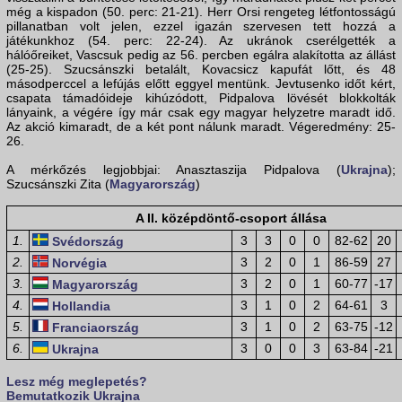
még a kispadon (50. perc: 21-21). Herr Orsi rengeteg létfontosságú
pillanatban volt jelen, ezzel igazán szervesen tett hozzá a
játékunkhoz (54. perc: 22-24). Az ukránok cserélgették a
hálóőreiket, Vascsuk pedig az 56. percben egálra alakította az állást
(25-25). Szucsánszki betalált, Kovacsicz kapufát lőtt, és 48
másodperccel a lefújás előtt eggyel mentünk. Jevtusenko időt kért,
csapata támadóideje kihúzódott, Pidpalova lövését blokkolták
lányaink, a végére így már csak egy magyar helyzetre maradt idő.
Az akció kimaradt, de a két pont nálunk maradt. Végeredmény: 25-
26.
A mérkőzés legjobbjai: Anasztaszija Pidpalova (
Ukrajna
);
Szucsánszki Zita (
Magyarország
)
A II. középdöntő-csoport állása
1.
3
3
0
0
82-62
20
Svédország
2.
3
2
0
1
86-59
27
Norvégia
3.
3
2
0
1
60-77
-17
Magyarország
4.
3
1
0
2
64-61
3
Hollandia
5.
3
1
0
2
63-75
-12
Franciaország
6.
3
0
0
3
63-84
-21
Ukrajna
Lesz még meglepetés?
Bemutatkozik
Ukrajna