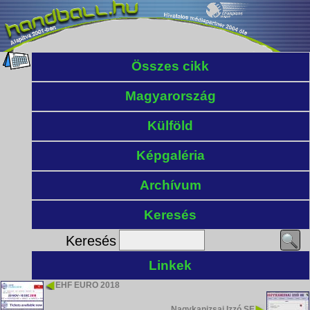
Összes cikk
Magyarország
Külföld
Képgaléria
Archívum
Keresés
Keresés
Linkek
EHF EURO 2018
Nagykanizsai Izzó SE