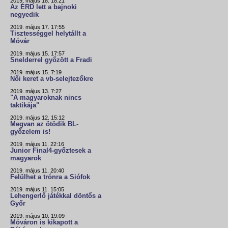
2019. május 18. 18:21
Az ÉRD lett a bajnoki
negyedik
2019. május 17. 17:55
Tisztességgel helytállt a
Móvár
2019. május 15. 17:57
Snelderrel győzött a Fradi
2019. május 15. 7:19
Női keret a vb-selejtezőkre
2019. május 13. 7:27
"A magyaroknak nincs
taktikája"
2019. május 12. 15:12
Megvan az ötödik BL-
győzelem is!
2019. május 11. 22:16
Junior Final4-győztesek a
magyarok
2019. május 11. 20:40
Felülhet a trónra a Siófok
2019. május 11. 15:05
Lehengerlő játékkal döntős a
Győr
2019. május 10. 19:09
Móváron is kikapott a