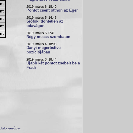
nt
2019. május 8. 18:40
Pontot csent otthon az Eger
nt
2019. május 5. 14:45
nt
Siófok: döntetlen az
odavágón
nt
2019. május 5. 6:41
nt
Négy meccs szombaton
2019. május 4. 18:08
Danyi megerősítve
pozíciójában
2019. május 3. 18:44
Újabb két pontot zsebelt be a
Fradi
rduló
európa-