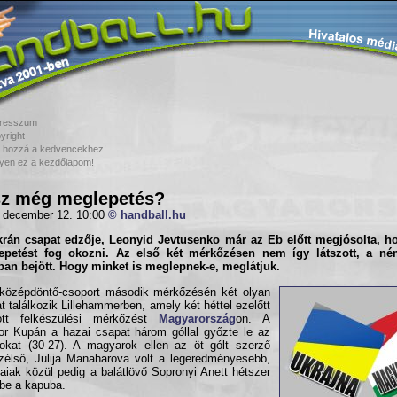
resszum
yright
 hozzá a kedvencekhez!
yen ez a kezdőlapom!
z még meglepetés?
 december 12. 10:00
© handball.hu
krán csapat edzője,
Leonyid Jevtusenko
már az Eb előtt megjósolta, h
epetést fog okozni. Az első két mérkőzésen nem így látszott, a né
an bejött. Hogy minket is meglepnek-e, meglátjuk.
 középdöntő-csoport második mérkőzésén két olyan
t találkozik Lillehammerben, amely két héttel ezelőtt
zott felkészülési mérkőzést
Magyarország
on. A
or Kupán a hazai csapat három góllal győzte le az
okat (30-27). A magyarok ellen az öt gólt szerző
zélső, Julija Manaharova volt a legeredményesebb,
aiak közül pedig a balátlövő Sopronyi Anett hétszer
t be a kapuba.