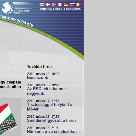
Automatic Google translation
További hírek
2019. május 22. 18:15
Búcsúzunk
ogy csapata
2019. május 18. 18:21
metek ellen
Az ÉRD lett a bajnoki
negyedik
2019. május 17. 17:55
Tisztességgel helytállt a
Móvár
2019. május 15. 17:57
Snelderrel győzött a Fradi
2019. május 15. 7:19
Női keret a vb-selejtezőkre