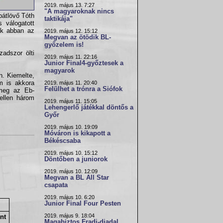
2019. május 13. 7:27
"A magyaroknak nincs
bátlövő Tóth
taktikája"
 válogatott
ak abban az
2019. május 12. 15:12
Megvan az ötödik BL-
győzelem is!
adszor ölti
2019. május 11. 22:16
Junior Final4-győztesek a
magyarok
n. Kiemelte,
m is akkora
2019. május 11. 20:40
Felülhet a trónra a Siófok
 meg az Eb-
ellen három
2019. május 11. 15:05
Lehengerlő játékkal döntős a
Győr
2019. május 10. 19:09
Móváron is kikapott a
Békéscsaba
2019. május 10. 15:12
Döntőben a juniorok
2019. május 10. 12:09
Megvan a BL All Star
csapata
2019. május 10. 6:20
Junior Final Four Pesten
2019. május 9. 18:04
nt
Magabiztos Fradi-diadal