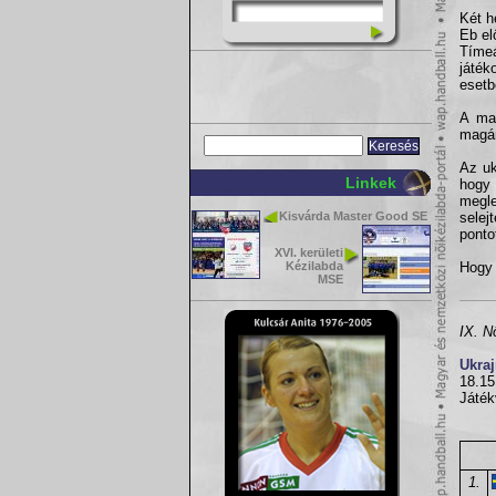
Két h
Eb el
Tímeá
játék
esetb
A mag
magár
Az uk
Linkek
hogy
megl
Kisvárda Master Good SE
selej
ponto
XVI. kerületi
Kézilabda
Hogy 
MSE
IX. N
Ukra
18.15
Játék
1.