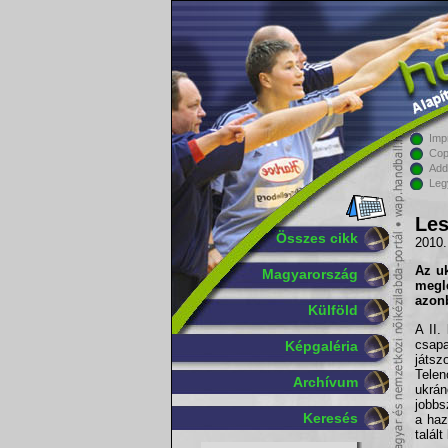
Imp
Cop
Add
Leg
Les
Összes cikk
2010.
Az u
Magyarország
megl
azonb
Külföld
A II.
csapa
Képgaléria
játs
Telen
Archívum
ukrán
jobbs
Keresés
a haz
talál