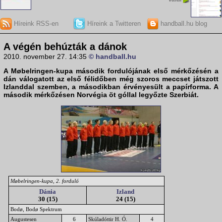
Híreink RSS-en
Híreink a Twitteren
handball.hu blog
A végén behúzták a dánok
2010. november 27. 14:35
© handball.hu
A
Møbelringen-kupa
második fordulójának első mérkőzésén a
dán
válogatott az első félidőben még szoros meccset játszott
Izlanddal szemben, a másodikban érvényesült a papírforma. A
második mérkőzésen
Norvégia
öt góllal legyőzte
Szerbiá
t.
Møbelringen-kupa, 2. forduló
Dánia
Izland
30 (15)
24 (15)
Bodø, Bodø Spektrum
Augustesen
6
Skúladóttir H. Ó.
4