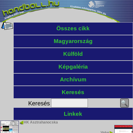
Összes cikk
Magyarország
Külföld
Képgaléria
Archívum
Keresés
Keresés
Linkek
HK Asztrahanocska
Valur