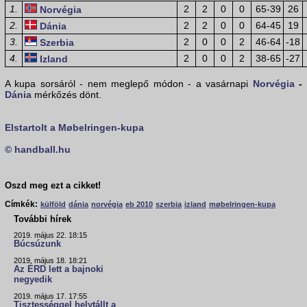
1.
2
2
0
0
65-39
26
Norvégia
2.
2
2
0
0
64-45
19
Dánia
3.
2
0
0
2
46-64
-18
Szerbia
4.
2
0
0
2
38-65
-27
Izland
A kupa sorsáról - nem meglepő módon - a vasárnapi
Norvégia
-
Dánia
mérkőzés dönt.
Elstartolt a Møbelringen-kupa
© handball.hu
Oszd meg ezt a cikket!
Címkék:
külföld
dánia
norvégia
eb 2010
szerbia
izland
møbelringen-kupa
További hírek
2019. május 22. 18:15
Búcsúzunk
2019. május 18. 18:21
Az ÉRD lett a bajnoki
negyedik
2019. május 17. 17:55
Tisztességgel helytállt a