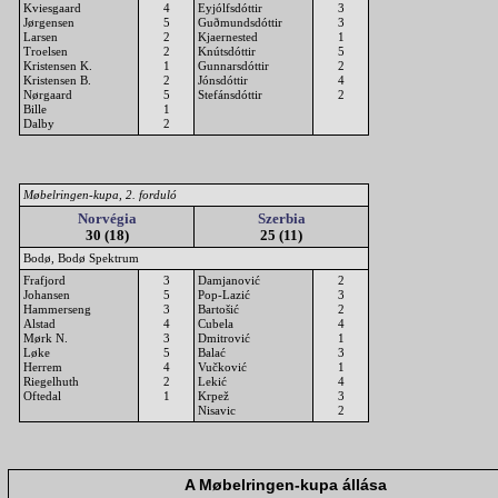
Kviesgaard
4
Eyjólfsdóttir
3
Jørgensen
5
Guðmundsdóttir
3
Larsen
2
Kjaernested
1
Troelsen
2
Knútsdóttir
5
Kristensen K.
1
Gunnarsdóttir
2
Kristensen B.
2
Jónsdóttir
4
Nørgaard
5
Stefánsdóttir
2
Bille
1
Dalby
2
Møbelringen-kupa, 2. forduló
Norvégia
Szerbia
30 (18)
25 (11)
Bodø, Bodø Spektrum
Frafjord
3
Damjanović
2
Johansen
5
Pop-Lazić
3
Hammerseng
3
Bartošić
2
Alstad
4
Cubela
4
Mørk N.
3
Dmitrović
1
Løke
5
Balać
3
Herrem
4
Vučković
1
Riegelhuth
2
Lekić
4
Oftedal
1
Krpež
3
Nisavic
2
A Møbelringen-kupa állása