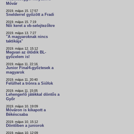
Móvár
2019. május 15. 17:57
Snelderrel győzött a Fradi
2019. május 15. 7:19
Női keret a vb-selejtezőkre
2019. május 13. 7:27
"A magyaroknak nincs
taktikája"
2019. május 12. 15:12
Megvan az ötödik BL-
győzelem is!
2019. május 11. 22:16
Junior Final4-győztesek a
magyarok
2019. május 11. 20:40
Felülhet a trónra a Siófok
2019. május 11. 15:05
Lehengerlő játékkal döntős a
Győr
2019. május 10. 19:09
Móváron is kikapott a
Békéscsaba
2019. május 10. 15:12
Döntőben a juniorok
2019. május 10. 12:09