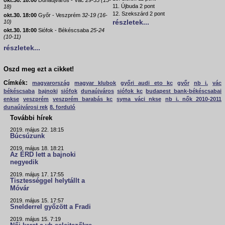
okt.30. 18:00
Dunaújváros - Vác
29-35 (15-
11. Újbuda 2 pont
18)
12. Szekszárd 2 pont
okt.30. 18:00
Győr - Veszprém
32-19 (16-
részletek...
10)
okt.30. 18:00
Siófok - Békéscsaba
25-24
(10-11)
részletek...
Oszd meg ezt a cikket!
Címkék:
magyarország
magyar klubok
győri audi eto kc
győr
nb i.
vác
békéscsaba
bajnoki
siófok
dunaújváros
siófok kc
budapest bank-békéscsabai
enkse
veszprém
veszprém barabás kc
syma váci nkse
nb i. nők 2010-2011
dunaújvárosi rek
8. forduló
További hírek
2019. május 22. 18:15
Búcsúzunk
2019. május 18. 18:21
Az ÉRD lett a bajnoki
negyedik
2019. május 17. 17:55
Tisztességgel helytállt a
Móvár
2019. május 15. 17:57
Snelderrel győzött a Fradi
2019. május 15. 7:19