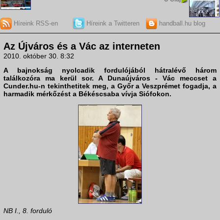
Híreink RSS-en
Híreink a Twitteren
handball.hu blog
Az Újváros és a Vác az interneten
2010. október 30. 8:32
A bajnokság nyolcadik fordulójából hátralévő három
találkozóra ma kerül sor. A
Dunaújváros - Vác
meccset a
Cunder.hu
-n tekinthetitek meg, a
Győr
a
Veszprémet
fogadja, a
harmadik mérkőzést a
Békéscsaba
vívja
Siófok
on.
NB I., 8. forduló