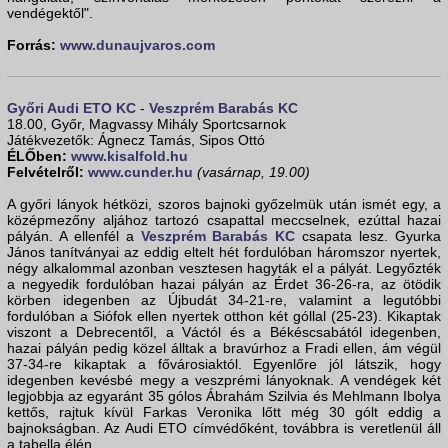
vendégektől".
Forrás:
www.dunaujvaros.com
Győri Audi ETO KC
-
Veszprém Barabás KC
18.00, Győr, Magvassy Mihály Sportcsarnok
Játékvezetők: Ágnecz Tamás, Sipos Ottó
ÉLŐben:
www.kisalfold.hu
Felvételről:
www.cunder.hu
(vasárnap, 19.00)
A győri lányok hétközi, szoros bajnoki győzelmük után ismét egy, a
középmezőny aljához tartozó csapattal meccselnek, ezúttal hazai
pályán. A ellenfél a
Veszprém Barabás KC
csapata lesz. Gyurka
János tanítványai az eddig eltelt hét fordulóban háromszor nyertek,
négy alkalommal azonban vesztesen hagyták el a pályát. Legyőzték
a negyedik fordulóban hazai pályán az Érdet 36-26-ra, az ötödik
körben idegenben az Újbudát 34-21-re, valamint a legutóbbi
fordulóban a Siófok ellen nyertek otthon két góllal (25-23). Kikaptak
viszont a Debrecentől, a Váctól és a Békéscsabától idegenben,
hazai pályán pedig közel álltak a bravúrhoz a Fradi ellen, ám végül
37-34-re kikaptak a fővárosiaktól. Egyenlőre jól látszik, hogy
idegenben kevésbé megy a veszprémi lányoknak. A vendégek két
legjobbja az egyaránt 35 gólos Ábrahám Szilvia és Mehlmann Ibolya
kettős, rajtuk kívül Farkas Veronika lőtt még 30 gólt eddig a
bajnokságban. Az Audi ETO címvédőként, továbbra is veretlenül áll
a tabella élén.