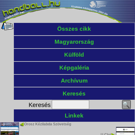
Összes cikk
Magyarország
Külföld
Képgaléria
Archívum
Keresés
Keresés
Linkek
Orosz Kézilabda Szövetség
U Cluj