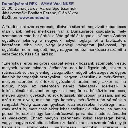
Dunaújvárosi REK
-
SYMA Váci NKSE
18.00, Dunaújváros, Városi Sportcsarnok
Játékvezetők: Bonifert Ferenc, Oláh Viktor
ÉLŐ
ben:
www.cunder.hu
A Fradi elleni szoros vereség, illetve a sikerrel megvívott kupameccs
után újabb nehéz mérkőzés vár a Dunaújváros csapatára, mely
szombaton este hat órától a Vác gárdáját fogadja. Németh András
együttese jelenleg a negyedik helyet foglalja el a táblázaton,
keretében több volt, vagy jelenlegi válogatott játékossal, így
egyáltalán nem meglepő, hogy nagyon nehéz mérkőzésre számít a
vezetőedző,
Kiss Szilárd
is:
"Energikus, erős és gyors csapat érkezik hozzánk szombaton este,
melynek szinte minden játékosára oda kell figyelnünk, hiszen a
rutinosabb volt és jelenlegi válogatottak mögött tehetséges és ügyes
fiatalok bontogatják szárnyaikat. Nagyon készülünk a mérkőzésre,
melyen szeretnénk értékes győzelmet aratni, még akkor is, ha
tudjuk, hogy ez rettentően nehéz feladatnak ígérkezik. A
felkészülésünket azonban egy kicsit megtörte a hétközi kupameccs,
melyen ugyan igyekeztünk sok futással, ritmusosan játszani, ám ez
azért nem olyan, mint ha egy kemény mérkőzés után várnánk a
rangadót. Addig azonban igyekszünk az edzéseken felpörögni, már
csak azért is, mert csak akkor lehet esélyünk a sikerre, ha hatvan
percen keresztül nagy koncentrációval, jó iramban tudunk támadni
és védekezni. Ehhez nagyon szeretnénk külső segítséget kérni,
vagyis nagyon számítunk lelkes szurkolóinkra is, s szeretnénk egy jó
hangulatú, színvonalas mérkőzésen pontokat szerezni a