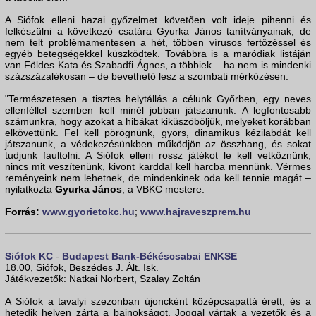
A Siófok elleni hazai győzelmet követően volt ideje pihenni és
felkészülni a következő csatára Gyurka János tanítványainak, de
nem telt problémamentesen a hét, többen vírusos fertőzéssel és
egyéb betegségekkel küszködtek. Továbbra is a maródiak listáján
van Földes Kata és Szabadfi Ágnes, a többiek – ha nem is mindenki
százszázalékosan – de bevethető lesz a szombati mérkőzésen.
"Természetesen a tisztes helytállás a célunk Győrben, egy neves
ellenféllel szemben kell minél jobban játszanunk. A legfontosabb
számunkra, hogy azokat a hibákat kiküszöböljük, melyeket korábban
elkövettünk. Fel kell pörögnünk, gyors, dinamikus kézilabdát kell
játszanunk, a védekezésünkben működjön az összhang, és sokat
tudjunk faultolni. A Siófok elleni rossz játékot le kell vetkőznünk,
nincs mit veszítenünk, kivont karddal kell harcba mennünk. Vérmes
reményeink nem lehetnek, de mindenkinek oda kell tennie magát –
nyilatkozta
Gyurka János
, a VBKC mestere.
Forrás:
www.gyorietokc.hu
;
www.hajraveszprem.hu
Siófok KC
-
Budapest Bank-Békéscsabai ENKSE
18.00, Siófok, Beszédes J. Ált. Isk.
Játékvezetők: Natkai Norbert, Szalay Zoltán
A Siófok a tavalyi szezonban újoncként középcsapattá érett, és a
hetedik helyen zárta a bajnokságot. Joggal vártak a vezetők és a