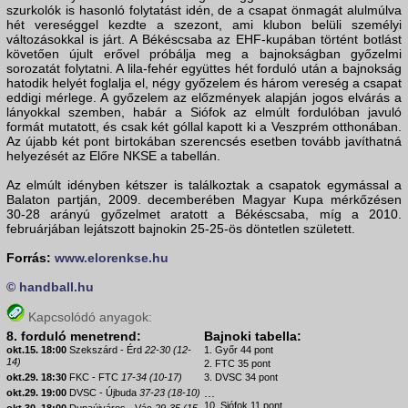
szurkolók is hasonló folytatást idén, de a csapat önmagát alulmúlva
hét vereséggel kezdte a szezont, ami klubon belüli személyi
változásokkal is járt. A Békéscsaba az EHF-kupában történt botlást
követően újult erővel próbálja meg a bajnokságban győzelmi
sorozatát folytatni. A lila-fehér együttes hét forduló után a bajnokság
hatodik helyét foglalja el, négy győzelem és három vereség a csapat
eddigi mérlege. A győzelem az előzmények alapján jogos elvárás a
lányokkal szemben, habár a Siófok az elmúlt fordulóban javuló
formát mutatott, és csak két góllal kapott ki a Veszprém otthonában.
Az újabb két pont birtokában szerencsés esetben tovább javíthatná
helyezését az Előre NKSE a tabellán.
Az elmúlt idényben kétszer is találkoztak a csapatok egymással a
Balaton partján, 2009. decemberében Magyar Kupa mérkőzésen
30-28 arányú győzelmet aratott a Békéscsaba, míg a 2010.
februárjában lejátszott bajnokin 25-25-ös döntetlen született.
Forrás:
www.elorenkse.hu
© handball.hu
Kapcsolódó anyagok:
8. forduló menetrend:
Bajnoki tabella:
okt.15. 18:00
Szekszárd - Érd
22-30 (12-
1. Győr 44 pont
14)
2. FTC 35 pont
okt.29. 18:30
FKC - FTC
17-34 (10-17)
3. DVSC 34 pont
...
okt.29. 19:00
DVSC - Újbuda
37-23 (18-10)
10. Siófok 11 pont