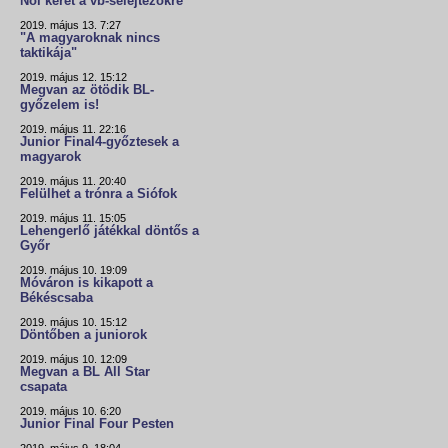
Női keret a vb-selejtezőkre
2019. május 13. 7:27
"A magyaroknak nincs
taktikája"
2019. május 12. 15:12
Megvan az ötödik BL-
győzelem is!
2019. május 11. 22:16
Junior Final4-győztesek a
magyarok
2019. május 11. 20:40
Felülhet a trónra a Siófok
2019. május 11. 15:05
Lehengerlő játékkal döntős a
Győr
2019. május 10. 19:09
Móváron is kikapott a
Békéscsaba
2019. május 10. 15:12
Döntőben a juniorok
2019. május 10. 12:09
Megvan a BL All Star
csapata
2019. május 10. 6:20
Junior Final Four Pesten