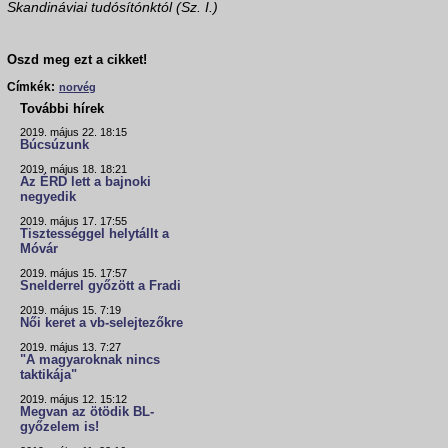
Skandináviai tudósítónktól (Sz. I.)
Oszd meg ezt a cikket!
Címkék:
norvég
További hírek
2019. május 22. 18:15
Búcsúzunk
2019. május 18. 18:21
Az ÉRD lett a bajnoki
negyedik
2019. május 17. 17:55
Tisztességgel helytállt a
Móvár
2019. május 15. 17:57
Snelderrel győzött a Fradi
2019. május 15. 7:19
Női keret a vb-selejtezőkre
2019. május 13. 7:27
"A magyaroknak nincs
taktikája"
2019. május 12. 15:12
Megvan az ötödik BL-
győzelem is!