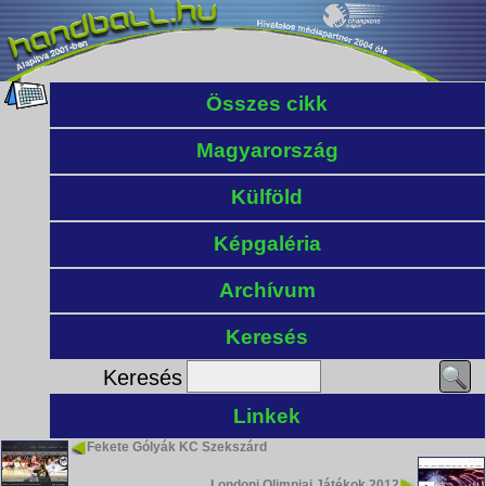
Összes cikk
Magyarország
Külföld
Képgaléria
Archívum
Keresés
Keresés
Linkek
Fekete Gólyák KC Szekszárd
Londoni Olimpiai Játékok 2012