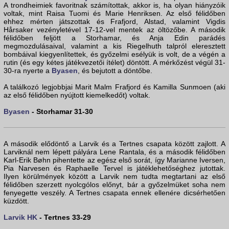
A trondheimiek favoritnak számítottak, akkor is, ha olyan hiányzóik
voltak, mint Raisa Tuomi és Marie Henriksen. Az első félidőben
ehhez mérten játszottak és Frafjord, Alstad, valamint Vigdis
Hårsaker vezényletével 17-12-vel mentek az öltözőbe. A második
félidőben feljött a Storhamar, és Anja Edin parádés
megmozdulásaival, valamint a kis Riegelhuth talpról eleresztett
bombáival kiegyenlítettek, és győzelmi esélyük is volt, de a végén a
rutin (és egy kétes játékvezetői ítélet) döntött. A mérkőzést végül 31-
30-ra nyerte a
Byasen
, és bejutott a döntőbe.
A találkozó legjobbjai Marit Malm Frafjord és Kamilla Sunmoen (aki
az első félidőben nyújtott kiemelkedőt) voltak.
Byasen
- Storhamar 31-30
A második elődöntő a Larvik és a Tertnes csapata között zajlott. A
Larviknál nem lépett pályára Lene Rantala, és a második félidőben
Karl-Erik Bøhn pihentette az egész első sorát, így Marianne Iversen,
Pia Narvesen és Raphaelle Tervel is játéklehetőséghez jutottak.
Ilyen körülmények között a Larvik nem tudta megtartani az első
félidőben szerzett nyolcgólos előnyt, bár a győzelmüket soha nem
fenyegette veszély. A Tertnes csapata ennek ellenére dicsérhetően
küzdött.
Larvik HK
- Tertnes 33-29