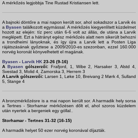
A mérkőzés legjobbja Tine Rustad Kristiansen lett.
A bajnoki döntőre a mai napon került sor, ahol sokadszor a Larvik és
a
Byasen
találkozott egymással. A mérkőzés kiegyenlített küzdelmet
hozott az elején: tíz perc után 6-6 volt az állás, de utána a Larvik
meglépett. Ezt a hátrányt egész mérkőzés alatt nem sikerült behozni
a trondheimi lányoknak, és így újra a Larvik lett a Posten Liga
rájátszásának győztese a 2009/2010-es szezonban, ezzel 160.000
norvég koronát könyvelhetett el magának.
Byasen
-
Larvik HK
23-26 (9-16)
A
Byasen
gólszerzői:
Frafjord, 1, Wibe 2, Harsaker 3, Alstd 4,
Svestad 3, Molid 4, Zamorska 3, Herrem 3
A Larvik gólszerzői:
Larsen 1, Løke 10, Breivang 2 Mørk 4, Sulland
5, Stange 4
A bronzmérkőzésre is a mai napon került sor. A harmadik hely sorsa
a Tertnes - Storhamar mérkőzésen dőlt el, ahol szoros küzdelem
után nyertek a bergeniek egy góllal..
Storhamar - Tertnes 31-32 (16-15)
A harmadik helyet 50 ezer norvég koronával díjazták.