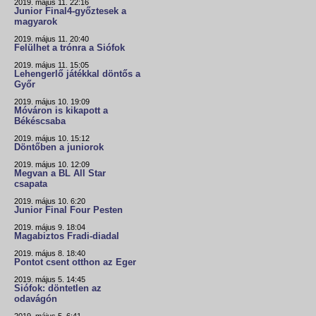
2019. május 11. 22:16
Junior Final4-győztesek a
magyarok
2019. május 11. 20:40
Felülhet a trónra a Siófok
2019. május 11. 15:05
Lehengerlő játékkal döntős a
Győr
2019. május 10. 19:09
Móváron is kikapott a
Békéscsaba
2019. május 10. 15:12
Döntőben a juniorok
2019. május 10. 12:09
Megvan a BL All Star
csapata
2019. május 10. 6:20
Junior Final Four Pesten
2019. május 9. 18:04
Magabiztos Fradi-diadal
2019. május 8. 18:40
Pontot csent otthon az Eger
2019. május 5. 14:45
Siófok: döntetlen az
odavágón