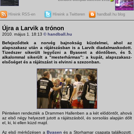
Híreink RSS-en
Híreink a Twitteren
handball.hu blog
Újra a Larvik a trónon
2010. május 1. 18:13
© handball.hu
Befejeződtek a
norvég bajnokság
küzdelmei, ahol az
alapszakasz után a rájátszásban is a
Larvik
diadalmaskodott.
Tizedszer sikerült legyőzni a Byasent a döntőben, és 5.
alkalommal sikerült a "mesterhármas": a kupát, alapszakasz-
elsőséget és a rájátszást is elvinni a szezonban.
Pénteken rendezték a Drammen Hallenben a a két elődöntőt, ahová
az első négy helyezett jutott a rájátszásból, és sorsolás alapján dőlt
el, ki, ki ellen küzd majd.
Az első mérkőzésen a
Byasen
és a Storhamar csapata találkozott.