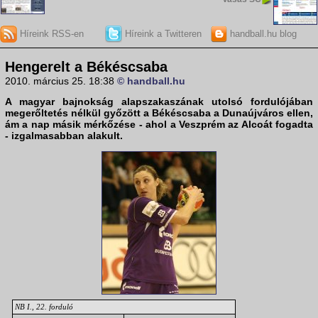
Híreink RSS-en
Híreink a Twitteren
handball.hu blog
Hengerelt a Békéscsaba
2010. március 25. 18:38
© handball.hu
A magyar bajnokság alapszakaszának utolsó fordulójában
megerőltetés nélkül győzött a
Békéscsaba a Dunaújváros
ellen,
ám a nap másik mérkőzése - ahol a
Veszprém az Alcoát
fogadta
- izgalmasabban alakult.
NB I., 22. forduló