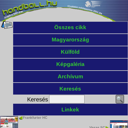
Összes cikk
Magyarország
Külföld
Képgaléria
Archívum
Keresés
Keresés
Linkek
Frankfurter HC
Vasas SC