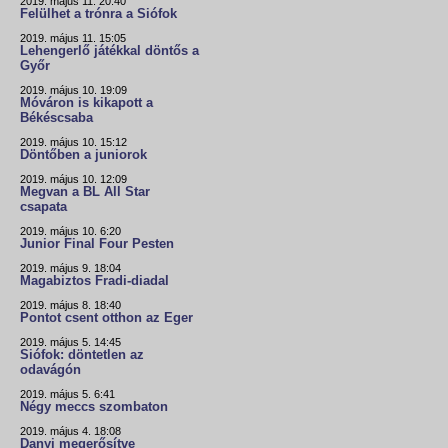
2019. május 11. 20:40
Felülhet a trónra a Siófok
2019. május 11. 15:05
Lehengerlő játékkal döntős a
Győr
2019. május 10. 19:09
Móváron is kikapott a
Békéscsaba
2019. május 10. 15:12
Döntőben a juniorok
2019. május 10. 12:09
Megvan a BL All Star
csapata
2019. május 10. 6:20
Junior Final Four Pesten
2019. május 9. 18:04
Magabiztos Fradi-diadal
2019. május 8. 18:40
Pontot csent otthon az Eger
2019. május 5. 14:45
Siófok: döntetlen az
odavágón
2019. május 5. 6:41
Négy meccs szombaton
2019. május 4. 18:08
Danyi megerősítve