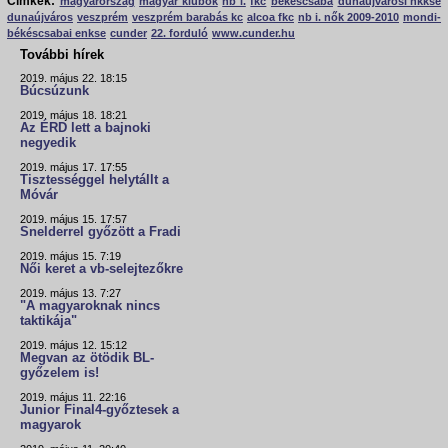
Címkék:
magyarország
magyar klubok
nb i.
fkc
békéscsaba
dunaújvárosi nkkse
dunaújváros
veszprém
veszprém barabás kc
alcoa fkc
nb i. nők 2009-2010
mondi-
békéscsabai enkse
cunder
22. forduló
www.cunder.hu
További hírek
2019. május 22. 18:15
Búcsúzunk
2019. május 18. 18:21
Az ÉRD lett a bajnoki
negyedik
2019. május 17. 17:55
Tisztességgel helytállt a
Móvár
2019. május 15. 17:57
Snelderrel győzött a Fradi
2019. május 15. 7:19
Női keret a vb-selejtezőkre
2019. május 13. 7:27
"A magyaroknak nincs
taktikája"
2019. május 12. 15:12
Megvan az ötödik BL-
győzelem is!
2019. május 11. 22:16
Junior Final4-győztesek a
magyarok