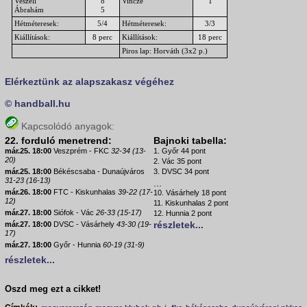
Veszeli
8
Vincze
1
Ábrahám
5
Hétméteresek:
5/4
Hétméteresek:
3/3
Kiállítások:
8 perc
Kiállítások:
18 perc
Piros lap: Horváth (3x2 p.)
Elérkeztünk az alapszakasz végéhez
© handball.hu
Kapcsolódó anyagok:
22. forduló menetrend:
Bajnoki tabella:
már.25. 18:00
Veszprém - FKC
32-34 (13-
1. Győr 44 pont
20)
2. Vác 35 pont
már.25. 18:00
Békéscsaba - Dunaújváros
3. DVSC 34 pont
31-23 (16-13)
...
már.26. 18:00
FTC - Kiskunhalas
39-22 (17-
10. Vásárhely 18 pont
12)
11. Kiskunhalas 2 pont
már.27. 18:00
Siófok - Vác
26-33 (15-17)
12. Hunnia 2 pont
részletek...
már.27. 18:00
DVSC - Vásárhely
43-30 (19-
17)
már.27. 18:00
Győr - Hunnia
60-19 (31-9)
részletek...
Oszd meg ezt a cikket!