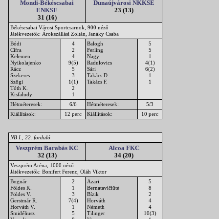
Mondi-Békéscsabai
Dunaújvárosi NKKSE
ENKSE
23 (13)
31 (16)
Békéscsabai Városi Sportcsarnok, 900 néző
Játékvezetők: Árokszállási Zoltán, Janáky Csaba
Bódi
4
Balogh
5
Cifra
2
Ferling
5
Kelemen
4
Nagy
1
Nyikolajenko
9(5)
Radulovics
4(1)
Rácz
5
Sári
6(2)
Szekeres
3
Takács D.
1
Szögi
1(1)
Takács F.
1
Tóth K.
2
Kisfaludy
1
Hétméteresek:
6/6
Hétméteresek:
5/3
Kiállítások:
12 perc
Kiállítások:
10 perc
NB I., 22. forduló
Veszprém Barabás KC
Alcoa FKC
32 (13)
34 (20)
Veszprém Aréna, 1000 néző
Játékvezetők: Bonifert Ferenc, Oláh Viktor
Bognár
2
Azari
5
Földes K.
1
Bernatavičiūtė
8
Földes V.
3
Bízik
2
Gerstmár R.
7(4)
Horváth
4
Horváth V.
1
Németh
4
Smidéliusz
5
Tilinger
10(3)