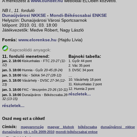
A mérkőzést a
www.cunder.hu
weboldal ÉLŐben közvetíti.
NB I., 11. forduló
Dunaújvárosi NKKSE
-
Mondi-Békéscsabai ENKSE
Helyszín: Dunaújvárosi Városi Sportcsarnok
Időpont: 2010. 01. 03. 18:00
Játékvezetők: Medve Róbert, Nagy László
Forrás:
www.elorenkse.hu
(Hajdu Lívia)
Kapcsolódó anyagok:
11. forduló menetrend:
Bajnoki tabella:
jan. 2. 18:00
Kiskunhalas - FTC
23-27 (11-
1. Győr 44 pont
12)
2. Vác 35 pont
jan. 3. 18:00
Hunnia - Győr
20-45 (8-24)
3. DVSC 34 pont
...
jan. 3. 18:00
Vác - Siófok
54-27 (28-12)
10. Vásárhely 18 pont
jan. 3. 18:00
Vásárhely - DVSC
27-34 (12-
11. Kiskunhalas 2 pont
13)
12. Hunnia 2 pont
jan. 3. 18:00
FKC - Veszprém
23-26 (10-11)
részletek...
jan. 3. 18:00
Dunaújváros - Békéscsaba
28-
32 (13-15)
részletek...
Oszd meg ezt a cikket!
Címkék:
magyarország
magyar klubok
békéscsaba
dunaújvárosi nkkse
dunaújváros
nb i. nők 2009-2010
mondi-békéscsabai enkse