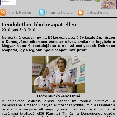
Híreink RSS-en
Híreink a Twitteren
handball.hu blog
Lendületben lévő csapat ellen
2010. január 3. 9:10
Nehéz találkozóval nyit a
Békéscsaba
az újév kezdetén, hiszen
a
Dunaújváros
sikeresen zárta az óévet, amikor is legyőzte a
Magyar Kupa 4. fordulójában a sokkal esélyesebb Debrecen
csapatát, így a legjobb nyolc csapat közé jutott.
Erdősi Ildikó és Vadász Ildikó
A bajnokság aktuális állása szerint tíz forduló elteltével a
Békéscsaba a második helyen áll tizenhat ponttal, míg a Dunaferr a
nyolcadik a megszerzett négy győzelemmel, azaz nyolc ponttal. A
vasárnapi találkozó előtt
Rapatyi Tamás
, a Dunaújváros edzője