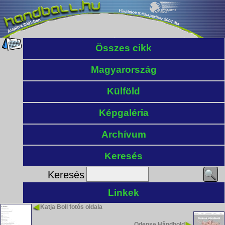
Összes cikk
Magyarország
Külföld
Képgaléria
Archívum
Keresés
Keresés
Linkek
Katja Boll fotós oldala
Odense Håndbold