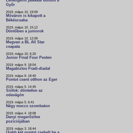
Lehengerlő játékkal döntős a
Győr
2019. május 10. 19:09
Móváron is kikapott a
Békéscsaba
2019. május 10. 15:12
Döntőben a juniorok
2019. május 10. 12:09
Megvan a BL All Star
csapata
2019. május 10. 6:20
Junior Final Four Pesten
2019. május 9. 18:04
Magabiztos Fradi-diadal
2019. május 8. 18:40
Pontot csent otthon az Eger
2019. május 5. 14:45
Siófok: döntetlen az
odavágón
2019. május 5. 6:41
Négy meccs szombaton
2019. május 4. 18:08
Danyi megerősítve
pozíciójában
2019. május 3. 18:44
Újabb két pontot zsebelt be a