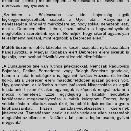
elmondta, jelenleg mindenképpen a Békéscsaba az esélyesebb a
mérkőzés megnyerésére:
„Szerintem a Békéscsaba az idei bajnokság egyik
legkiegyensúlyozottabb csapata a Győr után. Rányomja a
nehézségét a ránk váró mérkőzésre az, hogy sokkal nehezebb lesz,
mint a Debrecen ellen. Itthon, hazai pályán a hagyományoknak
megfelelően szeretnénk nyerni. Reméljük, hogy sikerül ugyanolyan
teljesítményt nyújtani, mint legutóbb a Debrecen ellen.”
Mátéfi Eszter
is nehéz küzdelemre készíti csapatát, nyilatkozatában
hangsúlyozta, a Magyar Kupában elért Debrecen elleni sikerük is
igazolja, nem szabad félvállról venni leendő ellenfelüket:
„A Dunaújváros tele van rutinos játékosokkal. Nemcsak Radulovics
Bojanára, Ferling Bernadettre vagy Balogh Beatrixre gondolok,
hanem a fiatal tehetségekre is, úgymint Takács Fruzsina és Erdősi
Ildikó, aki a Debrecen elleni második félidőben igazán gólerős volt.
Úgy gondolom, az idősebb rutinos játékosok kikapcsolása az egyik
feladatunk, hiszen ők akár egymaguk is képesek megváltoztatni a
meccs kimenetelét. Ezzel egyidejűleg a fiatalok lendületbe
kerülésének megakadályozása a másik kulcspont. Fontos, hogy
védekezésben feltartóztassuk őket, és ebből tudjuk indítani a gyors
lerohanásainkat, hiszen támadás-védekezésben cserélnek
játékosokat. Támadásban pedig az erős védelem ellen szeretnénk
megtalálni az ellenszert. Nekünk a két pont a legfontosabb, győzni
megyünk.”