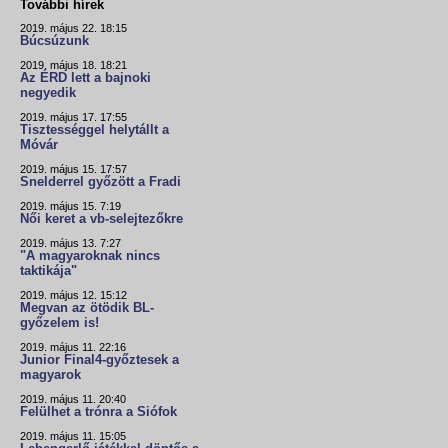
További hírek
2019. május 22. 18:15
Búcsúzunk
2019. május 18. 18:21
Az ÉRD lett a bajnoki
negyedik
2019. május 17. 17:55
Tisztességgel helytállt a
Móvár
2019. május 15. 17:57
Snelderrel győzött a Fradi
2019. május 15. 7:19
Női keret a vb-selejtezőkre
2019. május 13. 7:27
"A magyaroknak nincs
taktikája"
2019. május 12. 15:12
Megvan az ötödik BL-
győzelem is!
2019. május 11. 22:16
Junior Final4-győztesek a
magyarok
2019. május 11. 20:40
Felülhet a trónra a Siófok
2019. május 11. 15:05