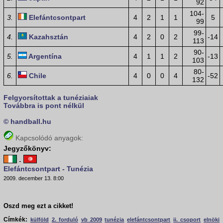
92
104-
3.
Elefántcsontpart
4
2
1
1
5
99
99-
4.
Kazahsztán
4
2
0
2
-14
113
90-
5.
Argentína
4
1
1
2
-13
103
80-
6.
Chile
4
0
0
4
-52
132
Felgyorsítottak a tunéziaiak
Továbbra is pont nélkül
© handball.hu
Kapcsolódó anyagok:
Jegyzőkönyv:
-
Elefántcsontpart - Tunézia
2009. december 13. 8:00
Oszd meg ezt a cikket!
Címkék:
külföld
2. forduló
vb 2009
tunézia
elefántcsontpart
ii. csoport
elnöki