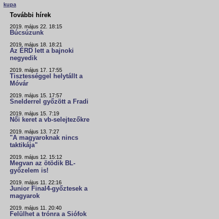
kupa
További hírek
2019. május 22. 18:15
Búcsúzunk
2019. május 18. 18:21
Az ÉRD lett a bajnoki
negyedik
2019. május 17. 17:55
Tisztességgel helytállt a
Móvár
2019. május 15. 17:57
Snelderrel győzött a Fradi
2019. május 15. 7:19
Női keret a vb-selejtezőkre
2019. május 13. 7:27
"A magyaroknak nincs
taktikája"
2019. május 12. 15:12
Megvan az ötödik BL-
győzelem is!
2019. május 11. 22:16
Junior Final4-győztesek a
magyarok
2019. május 11. 20:40
Felülhet a trónra a Siófok