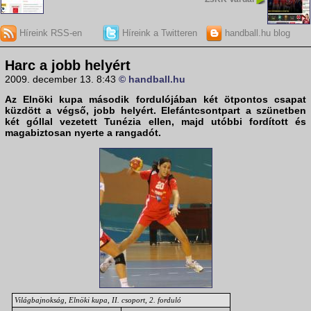
Híreink RSS-en
Híreink a Twitteren
handball.hu blog
Harc a jobb helyért
2009. december 13. 8:43
© handball.hu
Az
Elnöki kupa
második fordulójában két ötpontos csapat
küzdött a végső, jobb helyért.
Elefántcsontpart
a szünetben
két góllal vezetett
Tunézia
ellen, majd utóbbi fordított és
magabiztosan nyerte a rangadót.
Világbajnokság, Elnöki kupa, II. csoport, 2. forduló