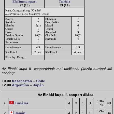
Elefántcsontpart
Tunézia
27 (16)
39 (14)
Kína, Csangcsiakang, 50 néző
Játékvezetők: Līcis, Stoļarovs (lettek)
Kouyo
2
Elghaoui
7
Koudou
2
Ben Cheikh
2
Mambo
8(1)
Msaad
6
Guédé
1
Toumi
7
Dosso
2
Abdelhak
3
Bredou Gondo
10(2)
Chebbah
10(3)
Toualy M. S.
1
Khouildi
4
Karamoko
1
Hétméteresek:
4/3
Hétméteresek:
3/3
Kiállítások:
2 perc
Kiállítások:
4 perc
Piros lap: Dongo
Az Elnöki kupa II. csoportjának mai találkozói (közép-európai idő
szerint):
10.00
Kazahsztán
–
Chile
12.00
Argentína
–
Japán
Az Elnöki kupa II. csoport állása
136-
1.
Tunézia
4
3
1
0
40
96
126-
2.
Japán
4
2
1
1
34