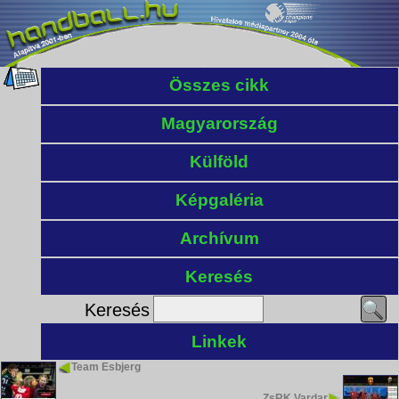
Összes cikk
Magyarország
Külföld
Képgaléria
Archívum
Keresés
Keresés
Linkek
Team Esbjerg
ZsRK Vardar