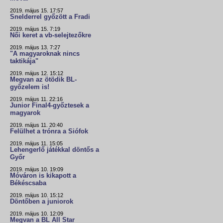
2019. május 15. 17:57
Snelderrel győzött a Fradi
2019. május 15. 7:19
Női keret a vb-selejtezőkre
2019. május 13. 7:27
"A magyaroknak nincs
taktikája"
2019. május 12. 15:12
Megvan az ötödik BL-
győzelem is!
2019. május 11. 22:16
Junior Final4-győztesek a
magyarok
2019. május 11. 20:40
Felülhet a trónra a Siófok
2019. május 11. 15:05
Lehengerlő játékkal döntős a
Győr
2019. május 10. 19:09
Móváron is kikapott a
Békéscsaba
2019. május 10. 15:12
Döntőben a juniorok
2019. május 10. 12:09
Megvan a BL All Star