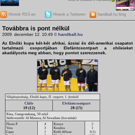
Híreink RSS-en
Híreink a Twitteren
handball.hu blog
Továbbra is pont nélkül
2009. december 12. 10:49
© handball.hu
Az
Elnöki kupa
két-két afrikai, ázsiai és dél-amerikai csapatot
tartalmazó csoportjában
Elefántcsontpart
a
chileieket
akadályozta meg abban, hogy pontot szerezzenek.
Világbajnokság, Elnöki kupa, II. csoport, 1. forduló
Chile
Elefántcsontpart
19 (12)
28 (15)
Kína, Csangcsiakang, 50 néző
Játékvezetők: Al Mutawa, Al Suwailam (kuvaitiak)
Flores P.
4
Kouyo
2
Vera
3
Koudou
1
Cajas
1
Koffi Affoue
1(1)