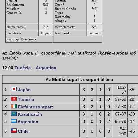
Letelier
2
Mambo
5(2)
Feuchtmann
5(3)
Guédé
2
Musalem
1
Bredou Gondo
7(2)
Canessa D.
3
Tagro
4
Karamoko
5
Abogny
1
Hétméteresek:
5/3
Hétméteresek:
5/5
Kiállítások:
10 perc
Kiállítások:
4 perc
Piros lap: Valenzuela
Az Elnöki kupa II. csoportjának mai találkozói (közép-európai idő
szerint):
12.00
Tunézia
–
Argentína
Az Elnöki kupa II. csoport állása
102-
1.
Japán
3
2
1
0
35
67
2.
3
2
1
0
97-69
28
Tunézia
3.
3
2
1
0
77-60
17
Elefántcsontpart
4.
3
1
0
2
67-87
-20
Kazahsztán
5.
3
0
1
2
65-79
-14
Argentína
54-
6.
Chile
3
0
0
3
-46
100