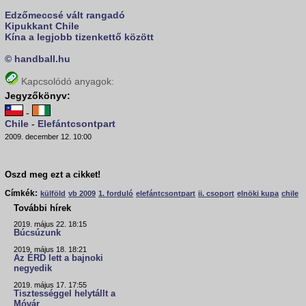
Edzőmeccsé vált rangadó
Kipukkant Chile
Kína a legjobb tizenkettő között
© handball.hu
Kapcsolódó anyagok:
Jegyzőkönyv:
-
Chile - Elefántcsontpart
2009. december 12. 10:00
Oszd meg ezt a cikket!
Címkék:
külföld
vb 2009
1. forduló
elefántcsontpart
ii. csoport
elnöki kupa
chile
További hírek
2019. május 22. 18:15
Búcsúzunk
2019. május 18. 18:21
Az ÉRD lett a bajnoki
negyedik
2019. május 17. 17:55
Tisztességgel helytállt a
Móvár