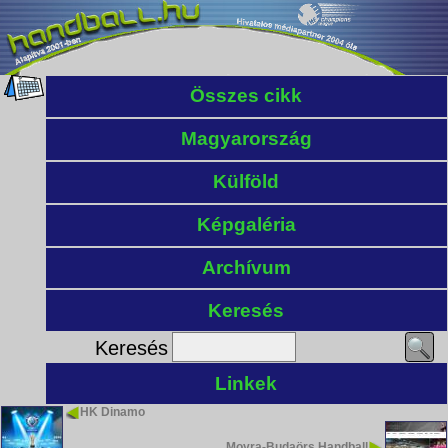
Összes cikk
Magyarország
Külföld
Képgaléria
Archívum
Keresés
Keresés
Linkek
HK Dinamo
Moyra-Budaörs Handball