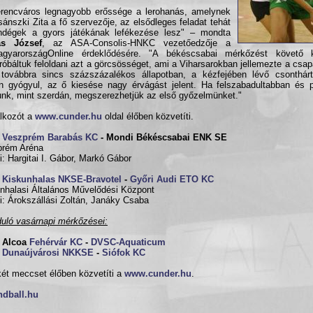
rencváros legnagyobb erőssége a lerohanás, amelynek
ánszki Zita a fő szervezője, az elsődleges feladat tehát
ndégek a gyors játékának lefékezése lesz" – mondta
as József
, az ASA-Consolis-HNKC vezetőedzője a
agyarországOnline érdeklődésére. "A békéscsabai mérkőzést követő 
óbáltuk feloldani azt a görcsösséget, ami a Viharsarokban jellemezte a csap
továbbra sincs százszázalékos állapotban, a kézfejében lévő csonthárt
n gyógyul, az ő kiesése nagy érvágást jelent. Ha felszabadultabban és 
unk, mint szerdán, megszerezhetjük az első győzelmünket."
álkozót a
www.cunder.hu
oldal élőben közvetíti.
0
Veszprém Barabás KC
- Mondi Békéscsabai ENK SE
prém Aréna
i: Hargitai I. Gábor, Markó Gábor
0
Kiskunhalas NKSE-Bravotel
-
Győri Audi ETO KC
nhalasi Általános Művelődési Központ
i: Árokszállási Zoltán, Janáky Csaba
duló vasárnapi mérkőzései:
0 Alcoa
Fehérvár KC
-
DVSC-Aquaticum
0
Dunaújvárosi NKKSE
-
Siófok KC
ét meccset élőben közvetíti a
www.cunder.hu
.
ndball.hu