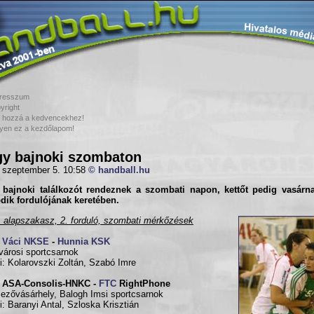
resszum
yright
 hozzá a kedvencekhez!
yen ez a kezdőlapom!
y bajnoki szombaton
 szeptember 5. 10:58
© handball.hu
 bajnoki találkozót rendeznek a szombati napon, kettőt pedig vasár
dik forduló
jának keretében.
, alapszakasz, 2. forduló, szombati mérkőzések
0
Váci NKSE
-
Hunnia KSK
városi sportcsarnok
i: Kolarovszki Zoltán, Szabó Imre
0 ASA-Consolis-HNKC -
FTC
RightPhone
zővásárhely, Balogh Imsi sportcsarnok
i: Baranyi Antal, Szloska Krisztián