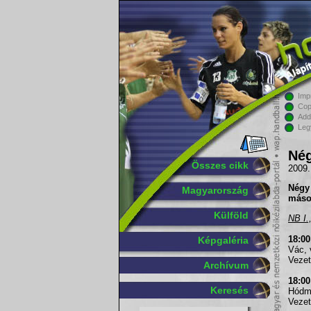
Imp
Cop
Add
Leg
Nég
Összes cikk
2009.
Négy
Magyarország
máso
Külföld
NB I.
18:0
Képgaléria
Vác, 
Vezet
Archívum
18:0
Keresés
Hódme
Vezet