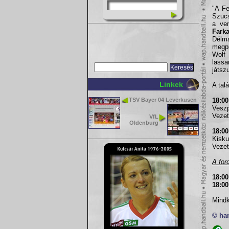
"A Fe
Szucs
a ve
Fark
Délm
megpr
Wolf 
lassa
játsz
Linkek
A tal
TSV Bayer 04 Leverkusen
18:0
Vesz
Vezet
VfL
Oldenburg
18:0
Kisku
Vezet
A for
18:0
18:0
Mindk
© ha