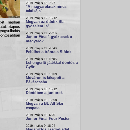
2019. május 13. 7:27
"A magyaroknak nincs
taktikája"
2019. május 12. 15:12
Megvan az ötödik BL-
két napban
győzelem is!
atot. Sajnos
yagyulladás
2019. május 11. 22:16
pontosabban
Junior Final4-győztesek a
magyarok
2019. május 11. 20:40
Felülhet a trónra a Siófok
2019. május 11. 15:05
Lehengerlő játékkal döntős a
Győr
2019. május 10. 19:09
Móváron is kikapott a
Békéscsaba
2019. május 10. 15:12
Döntőben a juniorok
2019. május 10. 12:09
Megvan a BL All Star
csapata
2019. május 10. 6:20
Junior Final Four Pesten
2019. május 9. 18:04
Magabiztos Fradi-diadal