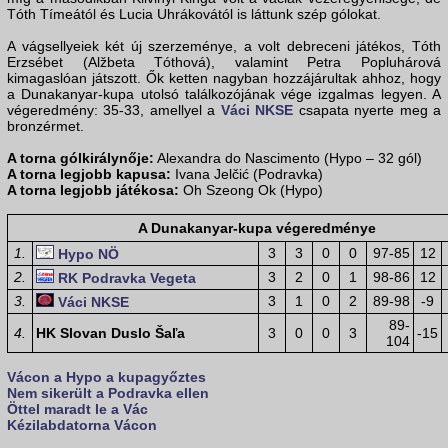
Tóth Tímeától és Lucia Uhrákovától is láttunk szép gólokat.
A vágsellyeiek két új szerzeménye, a volt debreceni játékos, Tóth
Erzsébet (Alžbeta Tóthová), valamint Petra Popluhárová
kimagaslóan játszott. Ők ketten nagyban hozzájárultak ahhoz, hogy
a Dunakanyar-kupa utolsó találkozójának vége izgalmas legyen. A
végeredmény: 35-33, amellyel a
Váci NKSE
csapata nyerte meg a
bronzérmet.
A torna gólkirálynője:
Alexandra do Nascimento (Hypo – 32 gól)
A torna legjobb kapusa:
Ivana Jelčić (Podravka)
A torna legjobb játékosa:
Oh Szeong Ok (Hypo)
A Dunakanyar-kupa végeredménye
1.
3
3
0
0
97-85
12
Hypo NÖ
2.
3
2
0
1
98-86
12
RK Podravka Vegeta
3.
3
1
0
2
89-98
-9
Váci NKSE
89-
4.
HK Slovan Duslo Šaľa
3
0
0
3
-15
104
Vácon a Hypo a kupagyőztes
Nem sikerült a Podravka ellen
Öttel maradt le a Vác
Kézilabdatorna Vácon