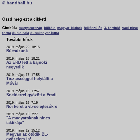
© handball.hu
Oszd meg ezt a cikket!
Címkék:
magyarország
külföld
magyar klubok
felkészülés
3. forduló
váci nkse
torna
duslo sala
dunakanyar-kupa
További hírek
2019. május 22. 18:15
Búcsúzunk
2019. május 18. 18:21
Az ÉRD lett a bajnoki
negyedik
2019. május 17. 17:55
Tisztességgel helytállt a
Móvár
2019. május 15. 17:57
Snelderrel győzött a Fradi
2019. május 15. 7:19
Női keret a vb-selejtezőkre
2019. május 13. 7:27
"A magyaroknak nincs
taktikája"
2019. május 12. 15:12
Megvan az ötödik BL-
győzelem is!