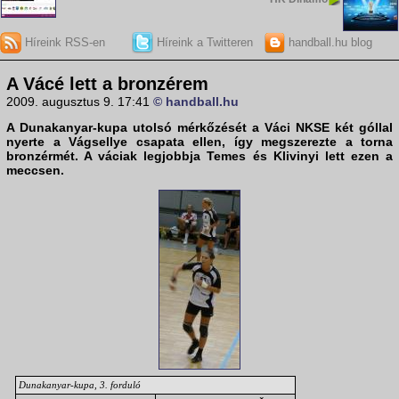
Híreink RSS-en
Híreink a Twitteren
handball.hu blog
A Vácé lett a bronzérem
2009. augusztus 9. 17:41
© handball.hu
A
Dunakanyar-kupa
utolsó mérkőzését a
Váci NKSE
két góllal
nyerte a
Vágsellye
csapata ellen, így megszerezte a torna
bronzérmét. A váciak legjobbja Temes és Klivinyi lett ezen a
meccsen.
Dunakanyar-kupa, 3. forduló