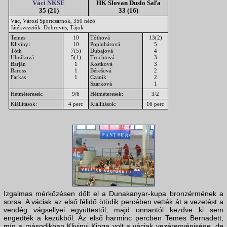
Váci NKSE
HK Slovan Duslo Šaľa
35 (21)
33 (16)
Vác, Városi Sportcsarnok, 350 néző
Játékvezetők: Dobrovits, Tájok
Temes
10
Tóthová
13(2)
Klivinyi
10
Popluhárová
5
Tóth
7(5)
Dubajová
4
Uhráková
5(1)
Trochtová
3
Barján
1
Kostková
3
Baross
1
Bérešová
2
Farkas
1
Czanik
2
Szarková
1
Hétméteresek:
9/6
Hétméteresek:
3/2
Kiállítások:
4 perc
Kiállítások:
16 perc
Izgalmas mérkőzésen dőlt el a Dunakanyar-kupa bronzérmének a
sorsa. A váciak az első félidő ötödik percében vették át a vezetést a
vendég vágsellyei együttestől, majd onnantól kezdve ki sem
engedték a kezükből. Az első harminc percben Temes Bernadett,
míg a másodikban Klivinyi Kinga volt a váciak vezéregyénisége, de