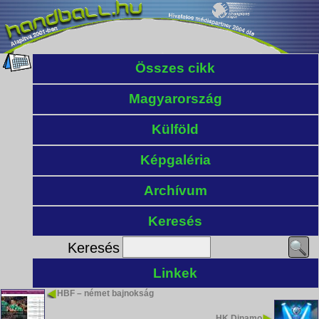
Összes cikk
Magyarország
Külföld
Képgaléria
Archívum
Keresés
Keresés
Linkek
HBF – német bajnokság
HK Dinamo