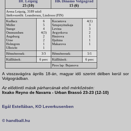
HC Leipzig
HK Dinamo Volgográd
25 (10)
15 (6)
Arena Leipzig, 3189 néző
Játékvezetők: Leanderson, Lindroos (FIN)
Kudłacz
6
Kocsetova
4(1)
Müller
5
Sztupnyitszkaja
3
Stange
4
Levina
3
Ommundsen
4(3)
Avgyekova
2
Augsburg
2
Hmirova
1
Urne
2
Iljuhina
1
Holmgren
1
Makarova
1
Ulbricht
1
Hétméteresek:
3/3
Hétméteresek:
5/1
Kiállítások:
6 perc
Kiállítások:
6 perc
Piros lap: Bujanova
A visszavágóra április 18-án, magyar idő szerint délben kerül sor
Volgográdban.
Az elődöntő másik párharcának első mérkőzésén:
Itxako Reyno de Navarra - Urban Brassó 23-23 (12-10)
Egál Estellában, KO Leverkusenben
© handball.hu