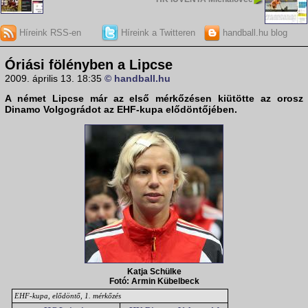
Híreink RSS-en
Híreink a Twitteren
handball.hu blog
Óriási fölényben a Lipcse
2009. április 13. 18:35
© handball.hu
A német
Lipcse
már az első mérkőzésen kiütötte az orosz
Dinamo Volgográd
ot az
EHF-kupa
elődöntőjében.
Katja Schülke
Fotó: Armin Kübelbeck
EHF-kupa, elődöntő, 1. mérkőzés