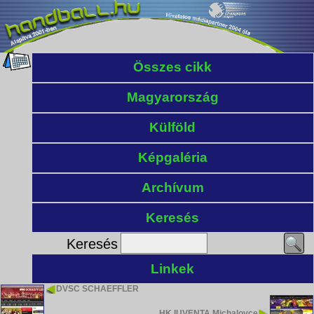
Összes cikk
Magyarország
Külföld
Képgaléria
Archívum
Keresés
Keresés
Linkek
DVSC SCHAEFFLER
HK IUVENTA Michalovce