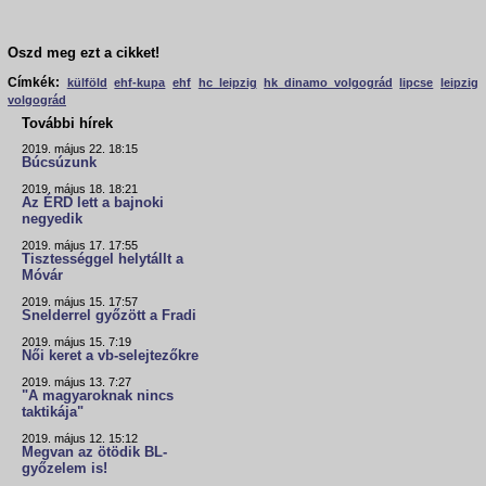
Oszd meg ezt a cikket!
Címkék:
külföld
ehf-kupa
ehf
hc leipzig
hk dinamo volgográd
lipcse
leipzig
volgográd
További hírek
2019. május 22. 18:15
Búcsúzunk
2019. május 18. 18:21
Az ÉRD lett a bajnoki
negyedik
2019. május 17. 17:55
Tisztességgel helytállt a
Móvár
2019. május 15. 17:57
Snelderrel győzött a Fradi
2019. május 15. 7:19
Női keret a vb-selejtezőkre
2019. május 13. 7:27
"A magyaroknak nincs
taktikája"
2019. május 12. 15:12
Megvan az ötödik BL-
győzelem is!