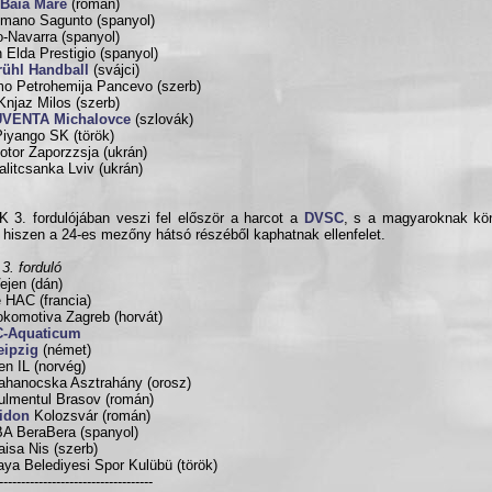
Baia Mare
(román)
mano Sagunto (spanyol)
o-Navarra (spanyol)
 Elda Prestigio (spanyol)
rühl Handball
(svájci)
o Petrohemija Pancevo (szerb)
njaz Milos (szerb)
UVENTA Michalovce
(szlovák)
 Piyango SK (török)
tor Zaporzzsja (ukrán)
litcsanka Lviv (ukrán)
 3. fordulójában veszi fel először a harcot a
DVSC
, s a magyaroknak kö
, hiszen a 24-es mezőny hátsó részéből kaphatnak ellenfelet.
3. forduló
ejen (dán)
 HAC (francia)
komotiva Zagreb (horvát)
-Aquaticum
eipzig
(német)
en IL (norvég)
ahanocska Asztrahány (orosz)
lmentul Brasov (román)
lidon
Kolozsvár (román)
A BeraBera (spanyol)
isa Nis (szerb)
ya Belediyesi Spor Kulübü (török)
-----------------------------------