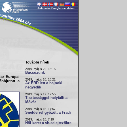
Automatic Google translation
További hírek
2019. május 22. 18:15
Búcsúzunk
 az Európai
2019. május 18. 18:21
bbjutott a
Az ÉRD lett a bajnoki
negyedik
2019. május 17. 17:55
Tisztességgel helytállt a
Móvár
2019. május 15. 17:57
Snelderrel győzött a Fradi
2019. május 15. 7:19
Női keret a vb-selejtezőkre