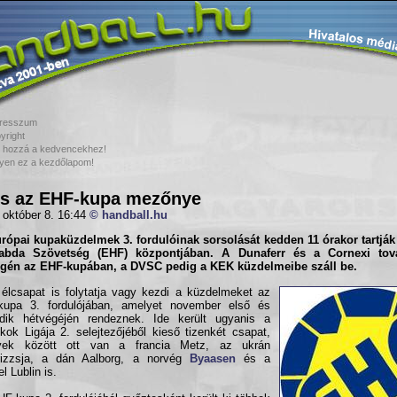
resszum
yright
 hozzá a kedvencekhez!
yen ez a kezdőlapom!
s az EHF-kupa mezőnye
 október 8. 16:44
© handball.hu
urópai kupaküzdelmek
3. fordulóinak
sorsolását kedden 11 órakor tartják
labda Szövetség (EHF) központjában. A
Dunaferr
és a
Cornexi
tová
égén az EHF-kupában, a
DVSC
pedig a KEK küzdelmeibe száll be.
élcsapat is folytatja vagy kezdi a küzdelmeket az
kupa 3. fordulójában, amelyet november első és
dik hétvégéjén rendeznek. Ide került ugyanis a
kok Ligája 2. selejtezőjéből kieső tizenkét csapat,
yek között ott van a francia Metz, az ukrán
rizzsja, a dán Aalborg, a norvég
Byaasen
és a
l Lublin is.