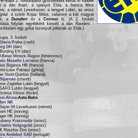
F-kupa 2. fordulójából győztesként került ki többek
tt a dán Ikast, a spanyol Elda, a francia Mios
os, a német Leverkusen, a lengyel Lubin, az orosz
grád, a szerb Knjaz Milos, valamint a két magyar
at, a
Dunaferr
és a
Cornexi
is. (A 2. forduló
ítása folytán egyébként kiesett a dán Randers -
sítésben egy góllal bizonyult jobbnak az Elda.)
upa, 3. forduló
lavia Praha (cseh)
org DH
(dán)
/Bording EH (dán)
Belaz Minszk Region (fehérorosz)
etz Moselle Lorraine
(francia)
os Biganos HB (francia)
mi-Loux Patrasz (görög)
er Voort-Quintus (holland)
Stjarnan
(izlandi)
erie Zaglebie Lubin (lengyel)
AFO Lublin (lengyel)
Sviesa Vilnius (litván)
exi-Alcoa
-Auto-Bahn
ferr NK
ayer 04 Leverkusen (német)
sen
HE (norvég)
ger HK (norvég)
ubany
Krasznodár (orosz)
inamo Volgográd
(orosz)
 Rosztov Don (orosz)
ira Andebol SAD
(portugál)