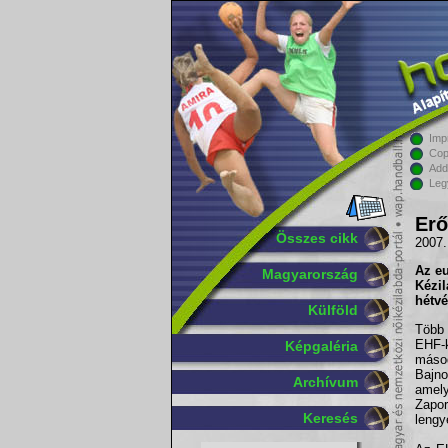
Imp
Cop
Add
Leg
Erő
Összes cikk
2007.
Az e
Magyarország
Kézi
hétv
Külföld
Több 
EHF-
Képgaléria
máso
Bajno
Archívum
amel
Zapo
Keresés
lengye