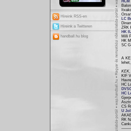
HCM 
Balon
Itxak
Orsan
Híreink RSS-en
LC B
Dinam
Híreink a Twitteren
ZRK K
HK I
handball.hu blog
Milli
HK Mo
SC Ga
A KEK
lehet
KEK, 
KIF V
Havre
HC Lo
DVSC
HC L
Gjerp
Asztr
CS Ru
U Jo
AKAB
RK Na
Canka
--------