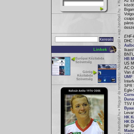
Az EH
közö
Bigan
Volgo
csap
páros
össze
EHF-k
DHC S
Aalb
Linkek
Ikast
BNTU-
Európai Kézilabda
HB M
Szövetség
US Mi
AC Or
Görög
Van d
Kézilabda
UMF 
Szövetség
Interf
SPR S
Egle-
Corn
Duna
TSV B
Byaa
Levan
HK K
HK D
NP GK
Made