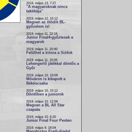
2019. május 13. 7:27
"A magyaroknak nincs
taktikája"
2019. május 12. 15:12
Megvan az ötödik BL-
győzelem is!
2019. május 11. 22:16
Junior Final4-győztesek a
magyarok
2019. május 11. 20:40
Felülhet a trónra a Siófok
2019. május 11. 15:05
Lehengerlő játékkal döntős a
Győr
2019. május 10. 19:09
Móváron is kikapott a
Békéscsaba
2019. május 10. 15:12
Döntőben a juniorok
2019. május 10. 12:09
Megvan a BL All Star
csapata
2019. május 10. 6:20
Junior Final Four Pesten
2019. május 9. 18:04
Magabiztos Fradi-diadal