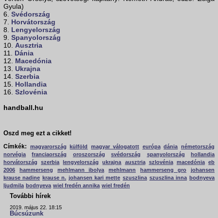
Gyula)
6.
Svédország
7.
Horvátország
8.
Lengyelország
9.
Spanyolország
10.
Ausztria
11.
Dánia
12.
Macedónia
13.
Ukrajna
14.
Szerbia
15.
Hollandia
16.
Szlovénia
handball.hu
Oszd meg ezt a cikket!
Címkék:
magyarország
külföld
magyar válogatott
európa
dánia
németország
norvégia
franciaország
oroszország
svédország
spanyolország
hollandia
horvátország
szerbia
lengyelország
ukrajna
ausztria
szlovénia
macedónia
eb
2006
hammerseng
mehlmann ibolya
mehlmann
hammerseng gro
johansen
krause nadine
krause n.
johansen kari mette
szuszlina
szuszlina inna
bodnyeva
ljudmila
bodnyeva
wiel fredén annika
wiel fredén
További hírek
2019. május 22. 18:15
Búcsúzunk