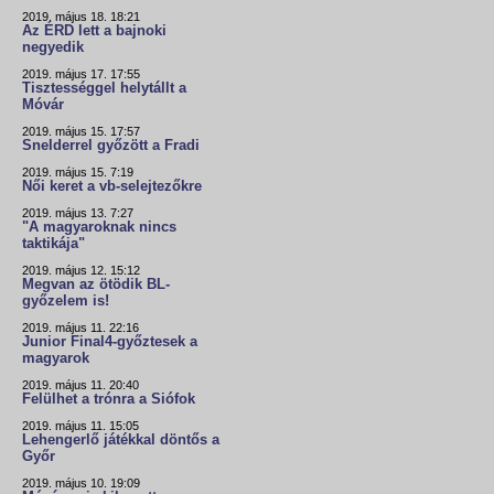
2019. május 18. 18:21
Az ÉRD lett a bajnoki
negyedik
2019. május 17. 17:55
Tisztességgel helytállt a
Móvár
2019. május 15. 17:57
Snelderrel győzött a Fradi
2019. május 15. 7:19
Női keret a vb-selejtezőkre
2019. május 13. 7:27
"A magyaroknak nincs
taktikája"
2019. május 12. 15:12
Megvan az ötödik BL-
győzelem is!
2019. május 11. 22:16
Junior Final4-győztesek a
magyarok
2019. május 11. 20:40
Felülhet a trónra a Siófok
2019. május 11. 15:05
Lehengerlő játékkal döntős a
Győr
2019. május 10. 19:09