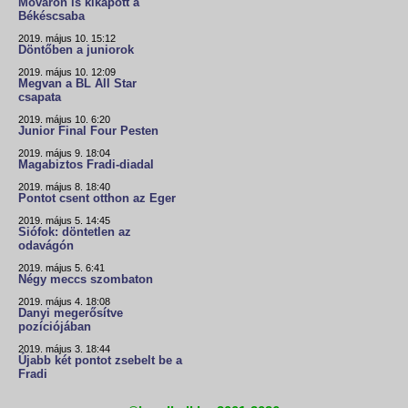
Móváron is kikapott a
Békéscsaba
2019. május 10. 15:12
Döntőben a juniorok
2019. május 10. 12:09
Megvan a BL All Star
csapata
2019. május 10. 6:20
Junior Final Four Pesten
2019. május 9. 18:04
Magabiztos Fradi-diadal
2019. május 8. 18:40
Pontot csent otthon az Eger
2019. május 5. 14:45
Siófok: döntetlen az
odavágón
2019. május 5. 6:41
Négy meccs szombaton
2019. május 4. 18:08
Danyi megerősítve
pozíciójában
2019. május 3. 18:44
Újabb két pontot zsebelt be a
Fradi