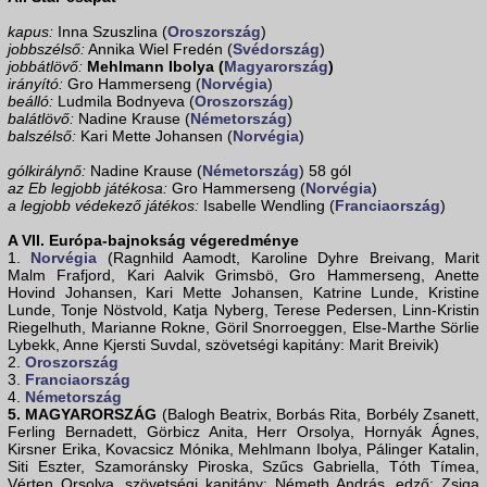
kapus:
Inna Szuszlina (
Oroszország
)
jobbszélső:
Annika Wiel Fredén (
Svédország
)
jobbátlövő:
Mehlmann Ibolya (
Magyarország
)
irányító:
Gro Hammerseng (
Norvégia
)
beálló:
Ludmila Bodnyeva (
Oroszország
)
balátlövő:
Nadine Krause (
Németország
)
balszélső:
Kari Mette Johansen (
Norvégia
)
gólkirálynő:
Nadine Krause (
Németország
) 58 gól
az Eb legjobb játékosa:
Gro Hammerseng (
Norvégia
)
a legjobb védekező játékos:
Isabelle Wendling (
Franciaország
)
A VII. Európa-bajnokság végeredménye
1.
Norvégia
(Ragnhild Aamodt, Karoline Dyhre Breivang, Marit
Malm Frafjord, Kari Aalvik Grimsbö, Gro Hammerseng, Anette
Hovind Johansen, Kari Mette Johansen, Katrine Lunde, Kristine
Lunde, Tonje Nöstvold, Katja Nyberg, Terese Pedersen, Linn-Kristin
Riegelhuth, Marianne Rokne, Göril Snorroeggen, Else-Marthe Sörlie
Lybekk, Anne Kjersti Suvdal, szövetségi kapitány: Marit Breivik)
2.
Oroszország
3.
Franciaország
4.
Németország
5. MAGYARORSZÁG
(Balogh Beatrix, Borbás Rita, Borbély Zsanett,
Ferling Bernadett, Görbicz Anita, Herr Orsolya, Hornyák Ágnes,
Kirsner Erika, Kovacsicz Mónika, Mehlmann Ibolya, Pálinger Katalin,
Siti Eszter, Szamoránsky Piroska, Szűcs Gabriella, Tóth Tímea,
Vérten Orsolya, szövetségi kapitány: Németh András, edző: Zsiga