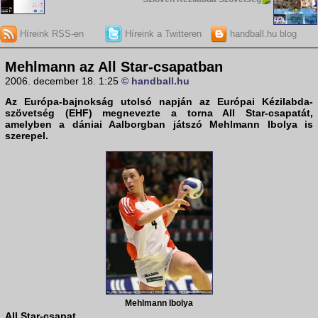
Híreink RSS-en
Híreink a Twitteren
handball.hu blog
Mehlmann az All Star-csapatban
2006. december 18. 1:25
© handball.hu
Az Európa-bajnokság utolsó napján az Európai Kézilabda-
szövetség (EHF) megnevezte a torna All Star-csapatát,
amelyben a dániai Aalborgban játszó
Mehlmann Ibolya
is
szerepel.
Mehlmann Ibolya
All Star-csapat