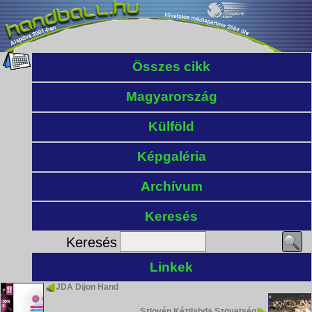
Összes cikk
Magyarország
Külföld
Képgaléria
Archívum
Keresés
Keresés
Linkek
JDA Dijon Hand
Szlovén Kézilabda Szövetség