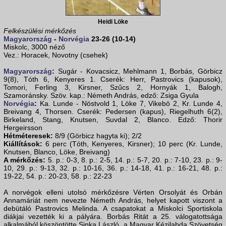
Heidi Löke
Felkészülési mérkőzés
Magyarország
-
Norvégia
23-26 (10-14)
Miskolc, 3000 néző
Vez.: Horacek, Novotny (csehek)
Magyarország
:
Sugár - Kovacsicz, Mehlmann 1, Borbás, Görbicz
9(8), Tóth 6, Kenyeres 1. Cserék: Herr, Pastrovics (kapusok),
Tomori, Ferling 3, Kirsner, Szűcs 2, Hornyák 1, Balogh,
Szamoránsky. Szöv. kap.: Németh András, edző: Zsiga Gyula
Norvégia
:
Ka. Lunde - Nöstvold 1, Löke 7, Vikebö 2, Kr. Lunde 4,
Breivang 4, Thorsen. Cserék: Pedersen (kapus), Riegelhuth 6(2),
Birkeland, Stang, Knutsen, Suvdal 2, Blanco. Edző: Thorir
Hergeirsson
Hétméteresek:
8/9 (Görbicz hagyta ki); 2/2
Kiállítások:
6 perc (Tóth, Kenyeres, Kirsner); 10 perc (Kr. Lunde,
Knutsen, Blanco, Löke, Breivang)
A mérkőzés:
5. p.: 0-3, 8. p.: 2-5, 14. p.: 5-7, 20. p.: 7-10, 23. p.: 9-
10, 29. p.: 9-13, 32. p.: 10-16, 36. p.: 14-18, 41. p.: 16-21, 48. p.:
19-22, 54. p.: 20-23, 58. p.: 22-23
A norvégok elleni utolsó mérkőzésre Vérten Orsolyát és Orbán
Annamáriát nem nevezte Németh András, helyet kapott viszont a
debütáló Pastrovics Melinda. A csapatokat a Miskolci Sportiskola
diákjai vezették ki a pályára. Borbás Ritát a 25. válogatottsága
alkalmából köszöntötte Sinka László, a Magyar Kézilabda Szövetség