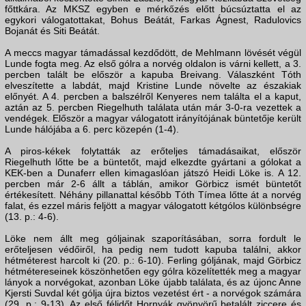
főttkára. Az MKSZ egyben e mérkőzés előtt búcsúztatta el az
egykori válogatottakat, Bohus Beátát, Farkas Ágnest, Radulovics
Bojanát és Siti Beátát.
A meccs magyar támadással kezdődött, de Mehlmann lövését végül
Lunde fogta meg. Az első gólra a norvég oldalon is várni kellett, a 3.
percben talált be először a kapuba Breivang. Válaszként Tóth
elveszítette a labdát, majd Kristine Lunde növelte az északiak
előnyét. A 4. percben a balszélről Kenyeres nem találta el a kaput,
aztán az 5. percben Riegelhuth találata után már 3-0-ra vezettek a
vendégek. Először a magyar válogatott irányítójának büntetője került
Lunde hálójába a 6. perc közepén (1-4).
A piros-kékek folytatták az erőteljes támadásaikat, először
Riegelhuth lőtte be a büntetőt, majd elkezdte gyártani a gólokat a
KEK-ben a Dunaferr ellen kimagaslóan játszó Heidi Löke is. A 12.
percben már 2-6 állt a táblán, amikor Görbicz ismét büntetőt
értékesített. Néhány pillanattal később Tóth Tímea lőtte át a norvég
falat, és ezzel máris feljött a magyar válogatott kétgólos különbségre
(13. p.: 4-6).
Löke nem állt meg góljainak szaporításában, sorra fordult le
erőteljesen védőiről, ha pedig nem tudott kapuba találni, akkor
hétméterest harcolt ki (20. p.: 6-10). Ferling góljának, majd Görbicz
hétmétereseinek köszönhetően egy gólra közelítették meg a magyar
lányok a norvégokat, azonban Löke újabb találata, és az újonc Anne
Kjersti Suvdal két gólja újra biztos vezetést ért - a norvégok számára
(29. p.: 9-13). Az első félidőt Hornyák gyönyörű betalált ziccere és