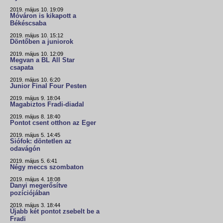
2019. május 10. 19:09
Móváron is kikapott a
Békéscsaba
2019. május 10. 15:12
Döntőben a juniorok
2019. május 10. 12:09
Megvan a BL All Star
csapata
2019. május 10. 6:20
Junior Final Four Pesten
2019. május 9. 18:04
Magabiztos Fradi-diadal
2019. május 8. 18:40
Pontot csent otthon az Eger
2019. május 5. 14:45
Siófok: döntetlen az
odavágón
2019. május 5. 6:41
Négy meccs szombaton
2019. május 4. 18:08
Danyi megerősítve
pozíciójában
2019. május 3. 18:44
Újabb két pontot zsebelt be a
Fradi