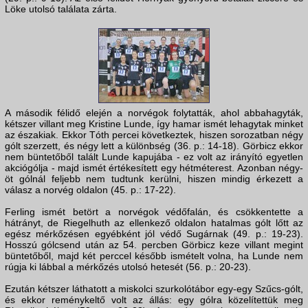
Löke utolsó találata zárta.
A második félidő elején a norvégok folytatták, ahol abbahagyták,
kétszer villant meg Kristine Lunde, így hamar ismét lehagytak minket
az északiak. Ekkor Tóth percei következtek, hiszen sorozatban négy
gólt szerzett, és négy lett a különbség (36. p.: 14-18). Görbicz ekkor
nem büntetőből talált Lunde kapujába - ez volt az irányító egyetlen
akciógólja - majd ismét értékesített egy hétméterest. Azonban négy-
öt gólnál feljebb nem tudtunk kerülni, hiszen mindig érkezett a
válasz a norvég oldalon (45. p.: 17-22).
Ferling ismét betört a norvégok védőfalán, és csökkentette a
hátrányt, de Riegelhuth az ellenkező oldalon hatalmas gólt lőtt az
egész mérkőzésen egyébként jól védő Sugárnak (49. p.: 19-23).
Hosszú gólcsend után az 54. percben Görbicz keze villant megint
büntetőből, majd két perccel később ismételt volna, ha Lunde nem
rúgja ki lábbal a mérkőzés utolsó hetesét (56. p.: 20-23).
Ezután kétszer láthatott a miskolci szurkolótábor egy-egy Szűcs-gólt,
és ekkor reménykeltő volt az állás: egy gólra közelítettük meg