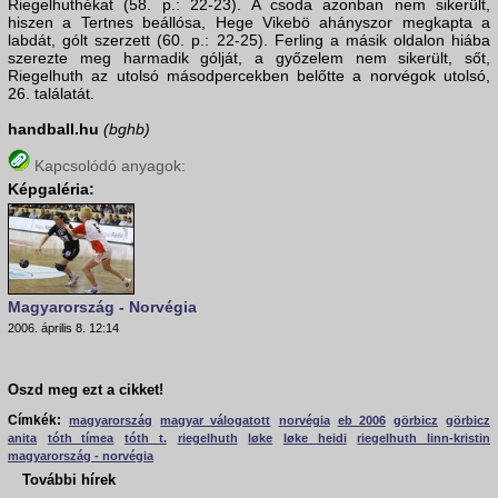
Riegelhuthékat (58. p.: 22-23). A csoda azonban nem sikerült,
hiszen a Tertnes beállósa, Hege Vikebö ahányszor megkapta a
labdát, gólt szerzett (60. p.: 22-25). Ferling a másik oldalon hiába
szerezte meg harmadik gólját, a győzelem nem sikerült, sőt,
Riegelhuth az utolsó másodpercekben belőtte a norvégok utolsó,
26. találatát.
handball.hu
(bghb)
Kapcsolódó anyagok:
Képgaléria:
Magyarország - Norvégia
2006. április 8. 12:14
Oszd meg ezt a cikket!
Címkék:
magyarország
magyar válogatott
norvégia
eb 2006
görbicz
görbicz
anita
tóth tímea
tóth t.
riegelhuth
løke
løke heidi
riegelhuth linn-kristin
magyarország - norvégia
További hírek