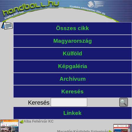
Összes cikk
Magyarország
Külföld
Képgaléria
Archívum
Keresés
Keresés
Linkek
Alba Fehérvár KC
Macedón Kézilabda Szövetség