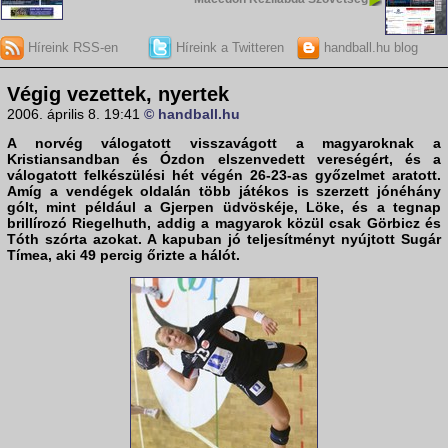
Híreink RSS-en
Híreink a Twitteren
handball.hu blog
Végig vezettek, nyertek
2006. április 8. 19:41
© handball.hu
A
norvég válogatott
visszavágott a
magyarok
nak a
Kristiansandban és Ózdon elszenvedett vereségért, és a
válogatott felkészülési hét végén 26-23-as győzelmet aratott.
Amíg a vendégek oldalán több játékos is szerzett jónéhány
gólt, mint például a Gjerpen üdvöskéje, Löke, és a tegnap
brillírozó Riegelhuth, addig a magyarok közül csak Görbicz és
Tóth szórta azokat. A kapuban jó teljesítményt nyújtott Sugár
Tímea, aki 49 percig őrizte a hálót.