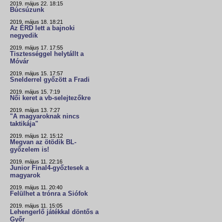
2019. május 22. 18:15
Búcsúzunk
2019. május 18. 18:21
Az ÉRD lett a bajnoki
negyedik
2019. május 17. 17:55
Tisztességgel helytállt a
Móvár
2019. május 15. 17:57
Snelderrel győzött a Fradi
2019. május 15. 7:19
Női keret a vb-selejtezőkre
2019. május 13. 7:27
"A magyaroknak nincs
taktikája"
2019. május 12. 15:12
Megvan az ötödik BL-
győzelem is!
2019. május 11. 22:16
Junior Final4-győztesek a
magyarok
2019. május 11. 20:40
Felülhet a trónra a Siófok
2019. május 11. 15:05
Lehengerlő játékkal döntős a
Győr