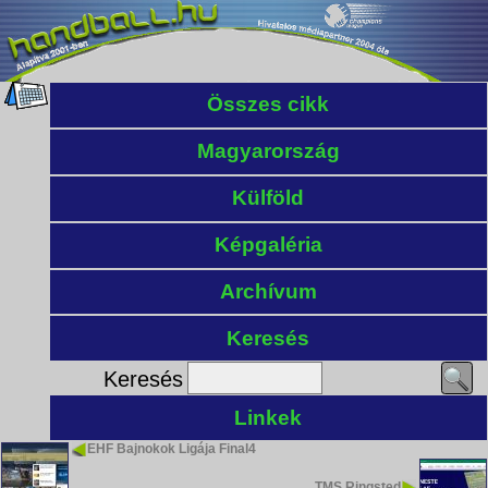
Összes cikk
Magyarország
Külföld
Képgaléria
Archívum
Keresés
Keresés
Linkek
EHF Bajnokok Ligája Final4
TMS Ringsted