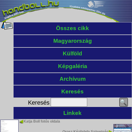
Összes cikk
Magyarország
Külföld
Képgaléria
Archívum
Keresés
Keresés
Linkek
Katja Boll fotós oldala
Orosz Kézilabda Szövetség