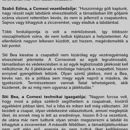
Szabó Edina, a Cornexi vezetőedzője:
"Huszonnégy gólt kaptunk,
nagy részét saját labdáink elvesztéséből, a támadásban lőtt góljaink
száma viszont rettentően kevés, és nem is jellemző a csapatunkra.
Sajnos vagy kihagytuk a ziccereinket, vagy eladtuk a labdáinkat.
Több fordulópontja is volt a mérkőzésnek, így többször
visszajöhettünk volna, de nem tudtuk kijátszani a helyzeteinket. Az
ellenfelünk nagyon lelkesen küzdött, azt hiszem, megérdemelték a
két pontot.
Siti Bea kiesése a csapatból nem kizárólag egy vezéregyéniség
elvesztését jelentette. A Cornexinek az egyik legrutinosabb,
támadásban és védekezésben is az egyik legbiztosabb játékosát kell
nélkülöznie. Az ő játékának a minősége hiányzik a csapatból, hiszen
ennyivel gyengébbek lettünk. Olyan szintű játékos, mint a Bea,
kevés van, és a pótlása sem megy egyik napról a másikra, de
igyekszünk. Természetesen vannak fiatal tehetségeink, akik
küzdenek, de az még nem ugyanaz a játéktudás."
Siti Bea, a Cornexi technikai igazgatója:
"Nagyon furcsa volt,
hogy most a pálya széléről segíthettem a csapatnak, kívülről
egyébként jobban látni, hol a hiba és miben kell még változtatni. Jól
kezdett a csapat, olyan védekezést választottunk, amivel megleptük
őket, és ennek meg is lett az eredménye, hiszen 8-3-ra vezettünk,
de utána már nem tudtunk olyan simán megszerezni a labdát és
kihagytuk a ziccereinket. A második félidőben, a támadójátékunkban
nem volt elég erő, energia és nem tudtuk őket kellőképpen