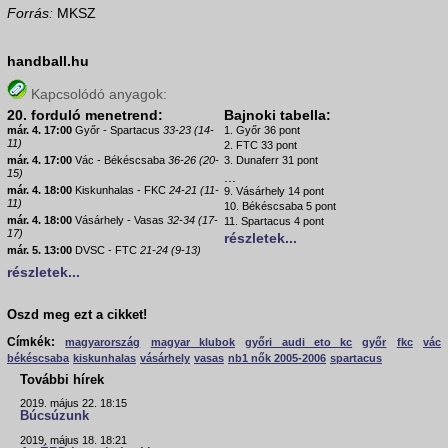
Forrás:
MKSZ
handball.hu
Kapcsolódó anyagok:
20. forduló menetrend:
Bajnoki tabella:
már. 4. 17:00
Győr - Spartacus
33-23 (14-
1. Győr 36 pont
11)
2. FTC 33 pont
már. 4. 17:00
Vác - Békéscsaba
36-26 (20-
3. Dunaferr 31 pont
15)
...
már. 4. 18:00
Kiskunhalas - FKC
24-21 (11-
9. Vásárhely 14 pont
11)
10. Békéscsaba 5 pont
már. 4. 18:00
Vásárhely - Vasas
32-34 (17-
11. Spartacus 4 pont
17)
részletek...
már. 5. 13:00
DVSC - FTC
21-24 (9-13)
részletek...
Oszd meg ezt a cikket!
Címkék:
magyarország
magyar klubok
győri audi eto kc
győr
fkc
vác
békéscsaba
kiskunhalas
vásárhely
vasas
nb1 nők 2005-2006
spartacus
További hírek
2019. május 22. 18:15
Búcsúzunk
2019. május 18. 18:21