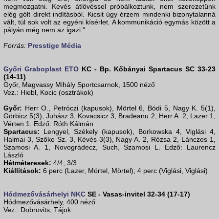
megmozgatni. Kevés átlövéssel próbálkoztunk, nem szerezetünk
elég gólt direkt indításból. Kicsit úgy érzem mindenki bizonytalanná
vált, túl sok volt az egyéni kísérlet. A kommunikáció egymás között a
pályán még nem az igazi."
Forrás:
Presstige Média
Győri Graboplast ETO
KC - Bp. Kőbányai Spartacus SC 33-23
(14-11)
Győr, Magvassy Mihály Sportcsarnok, 1500 néző
Vez.: Hiebl, Kocic (osztrákok)
Győr:
Herr O., Petróczi (kapusok), Mörtel 6, Bódi 5, Nagy K. 5(1),
Görbicz 5(3), Juhász 3, Kovacsicz 3, Bradeanu 2, Herr A. 2, Lazer 1,
Vérten 1. Edző: Róth Kálmán
Spartacus:
Lengyel, Székely (kapusok), Borkowska 4, Viglási 4,
Halmai 3, Szőke Sz. 3, Kévés 3(3), Nagy A. 2, Rózsa 2, Lánczos 1,
Szamosi A. 1, Novográdecz, Such, Szamosi L. Edző: Laurencz
László
Hétméteresek:
4/4; 3/3
Kiállítások:
6 perc (Lazer, Mörtel, Mörtel); 4 perc (Viglási, Viglási)
Hódmezővásárhelyi NKC
SE - Vasas-invitel 32-34 (17-17)
Hódmezővásárhely, 400 néző
Vez.: Dobrovits, Tájok