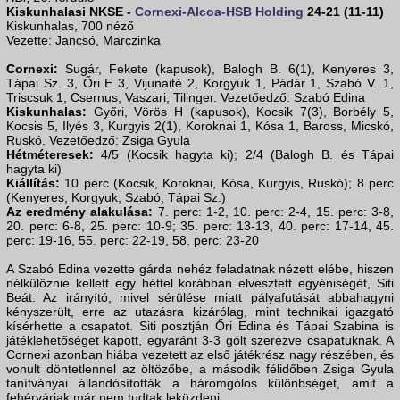
Kiskunhalasi NKSE -
Cornexi-Alcoa-HSB Holding
24-21 (11-11)
Kiskunhalas, 700 néző
Vezette: Jancsó, Marczinka
Cornexi:
Sugár, Fekete (kapusok), Balogh B. 6(1), Kenyeres 3,
Tápai Sz. 3, Őri E 3, Vijunaité 2, Korgyuk 1, Pádár 1, Szabó V. 1,
Triscsuk 1, Csernus, Vaszari, Tilinger. Vezetőedző: Szabó Edina
Kiskunhalas:
Győri, Vörös H (kapusok), Kocsik 7(3), Borbély 5,
Kocsis 5, Ilyés 3, Kurgyis 2(1), Koroknai 1, Kósa 1, Baross, Micskó,
Ruskó. Vezetőedző: Zsiga Gyula
Hétméteresek:
4/5 (Kocsik hagyta ki); 2/4 (Balogh B. és Tápai
hagyta ki)
Kiállítás:
10 perc (Kocsik, Koroknai, Kósa, Kurgyis, Ruskó); 8 perc
(Kenyeres, Korgyuk, Szabó, Tápai Sz.)
Az eredmény alakulása:
7. perc: 1-2, 10. perc: 2-4, 15. perc: 3-8,
20. perc: 6-8, 25. perc: 10-9; 35. perc: 13-13, 40. perc: 17-14, 45.
perc: 19-16, 55. perc: 22-19, 58. perc: 23-20
A Szabó Edina vezette gárda nehéz feladatnak nézett elébe, hiszen
nélkülöznie kellett egy héttel korábban elvesztett egyéniségét, Siti
Beát. Az irányító, mivel sérülése miatt pályafutását abbahagyni
kényszerült, erre az utazásra kizárólag, mint technikai igazgató
kísérhette a csapatot. Siti posztján Őri Edina és Tápai Szabina is
játéklehetőséget kapott, egyaránt 3-3 gólt szerezve csapatuknak. A
Cornexi azonban hiába vezetett az első játékrész nagy részében, és
vonult döntetlennel az öltözőbe, a második félidőben Zsiga Gyula
tanítványai állandósították a háromgólos különbséget, amit a
fehérváriak már nem tudtak leküzdeni.