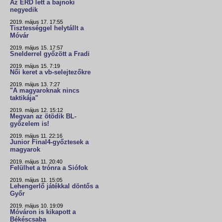
Az ÉRD lett a bajnoki
negyedik
2019. május 17. 17:55
Tisztességgel helytállt a
Móvár
2019. május 15. 17:57
Snelderrel győzött a Fradi
2019. május 15. 7:19
Női keret a vb-selejtezőkre
2019. május 13. 7:27
"A magyaroknak nincs
taktikája"
2019. május 12. 15:12
Megvan az ötödik BL-
győzelem is!
2019. május 11. 22:16
Junior Final4-győztesek a
magyarok
2019. május 11. 20:40
Felülhet a trónra a Siófok
2019. május 11. 15:05
Lehengerlő játékkal döntős a
Győr
2019. május 10. 19:09
Móváron is kikapott a
Békéscsaba