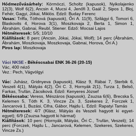
Hódmezővásárhely:
Körmöczi, Scholtz (kapusok), Nyikolajenko
12(3), Wolf 6(2), Ancsin 4, Mucsi 4, Jenőfi 3, Gaál 2, Sipos 1, Bloj,
Fehér, Gagyi, Jókai, Miklós. Edző: Buday Ferenc
Vasas:
Triffa, Tóthová (kapusok), Őri A. 11(9), Szilágyi 6, Tomori 6,
Blaskovits 4, Horova 3(1), Moszkovaja 2, Berta 1, Simon 1,
Ábrahám, Gabnai, Reubl, Stiener. Edző: Mocsai Lajos
Hétméteresek:
5/5; 10/10
Kiállítások:
8 perc (Ancsin, Jókai, Jókai, Wolf); 14 perc (Ábrahám,
Ábrahám, Moszkovaja, Moszkovaja, Gabnai, Horova, Őri A.)
Piros lap:
Moszkovaja
Váci NKSE
- Békéscsabai ENK 36-26 (20-15)
Vác, 400 néző
Vez.: Pech, Vágvölgyi
Vác:
Juhász, Gridnyeva (kapusok), Klász 9, Rábai 7, Sterbik 6,
Veszeli 4(1), Mátyás 4(2), Őri C. 3, Hornyák 2(1), Turza 1, Belső,
Farkas, Trufán, Zácsiková. Edző: Kenyeres József
Békéscsaba:
Veress, Mészáros (kapusok), Zsuzsa 6(6), Brecska 5,
Kelemen 5, Tóth K. 3, Vincze Zs. 3, Szekeres 2, Forczek 1,
Jancarová 1, Buzási, Cifra, Gábor, Hajdu L. Edző: Rapatyi Tamás
Hétméteresek:
4/7 (Klász, Mátyás és Veszeli hagyott ki egyet-
egyet); 6/9 (Zsuzsa hagyott ki hármat)
Kiállítások:
10 perc (Hornyák, Mátyás, Őri C., Trufán, Veszeli); 14
perc (Forczek, Hajdu L., Jancarová, Kelemen, Szekeres, Szekeres,
Vincze Zs.)