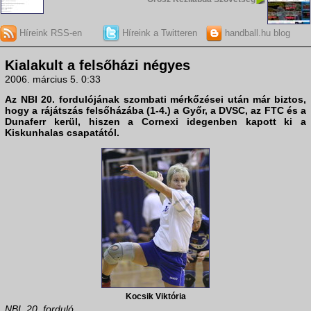
Híreink RSS-en
Híreink a Twitteren
handball.hu blog
Kialakult a felsőházi négyes
2006. március 5. 0:33
Az NBI 20. fordulójának szombati mérkőzései után már biztos,
hogy a rájátszás felsőházába (1-4.) a
Győr
, a
DVSC
, az
FTC
és a
Dunaferr
kerül, hiszen a
Cornexi
idegenben kapott ki a
Kiskunhalas
csapatától.
Kocsik Viktória
NBI, 20. forduló