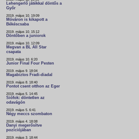
Lehengerlő játékkal döntős a
Győr
2019. május 10. 19:09
Móváron is kikapott a
Békéscsaba
2019. május 10. 15:12
Döntőben a juniorok
2019. május 10. 12:09
Megvan a BL All Star
csapata
2019. május 10. 6:20
Junior Final Four Pesten
2019. május 9. 18:04
Magabiztos Fradi-diadal
2019. május 8. 18:40
Pontot csent otthon az Eger
2019. május 5. 14:45
Siófok: döntetlen az
odavágón
2019. május 5. 6:41
Négy meccs szombaton
2019. május 4. 18:08
Danyi megerősítve
pozíciójában
2019. május 3. 18:44