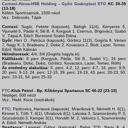
Cornexi-Alcoa-HSB Holding
-
Győri Graboplast ETO
KC 30-35
(13-18)
Köfém Sportcsarnok, 1500 néző
Vez.: Dobrovits, Tájok
Cornexi:
Sugár, Fekete (kapusok), Balogh 11(4), Kenyeres 5,
Vijunaité 5, Pádár 4, Siti B. 4, Korgyuk 1, Csernus, Brigovácz, Szabó
V., Tápai A. Edző: Borsosné Szabó Edina
Győr:
Herr O., Petróczi (kapusok), Görbicz 11(3), Gogirla 8, Vérten
7, Nagy K. 3, Bradeanu 2, Dokic 2, Kovacsics 2, Bódi, Lazer, Temes.
Edző: Róth Kálmán
Hétméteresek:
4/4; 3/4 (Gogirla hagyta ki)
Kiállítások:
8 perc (Korgyuk, Pádár, Siti B., Szabó V.); 16 perc
(Bradeanu, Dokic, Dokic, Görbicz, Kovacsics, Lazer, Temes, Róth)
Az eredmény alakulása:
6. perc: 4-2, 12. perc: 4-7, 16. perc: 9-9,
20. perc: 9-13, 24. perc: 12-15; 39. perc: 19-19, 43. perc: 20-23, 50.
perc: 23-31, 54. perc 25-33
FTC
-Klub Petrol - Bp. Kőbányai Spartacus SC 40-22 (23-10)
Népliget, 500 néző
Vez.: Hiebl, Kocic (osztrákok)
FTC
:
Pastrovics, Harisová (kapusok), Mravíková 6, Németh H. 6(1),
Kirsner 5, Tóth T. 4(1), Uhraková 4(1), Laluska 3, Szamoránsky P. 3,
Szucsánszki 3, Kamper 3(1), Horváth M. 2, Valovics 1, Szamoránsky
A. Edző: Németh András
Spartacus:
Lengyel, Gábor (kapusok), Balog 7(3), Nagy A. 4,