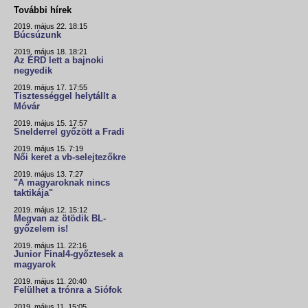
További hírek
2019. május 22. 18:15
Búcsúzunk
2019. május 18. 18:21
Az ÉRD lett a bajnoki
negyedik
2019. május 17. 17:55
Tisztességgel helytállt a
Móvár
2019. május 15. 17:57
Snelderrel győzött a Fradi
2019. május 15. 7:19
Női keret a vb-selejtezőkre
2019. május 13. 7:27
"A magyaroknak nincs
taktikája"
2019. május 12. 15:12
Megvan az ötödik BL-
győzelem is!
2019. május 11. 22:16
Junior Final4-győztesek a
magyarok
2019. május 11. 20:40
Felülhet a trónra a Siófok
2019. május 11. 15:05