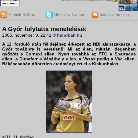
Híreink RSS-en
Híreink a Twitteren
handball.hu blog
A Győr folytatta menetelését
2005. november 9. 22:41
© handball.hu
A 11. forduló után félidejéhez érkezett az NBI alapszakasza, a
Győr
továbbra is veretlenül áll az élen, miután idegenben
győzött a
Cornexi
ellen. Nyert továbbá az
FTC
a
Spartacus
ellen, a
Dunaferr
a
Vásárhely
ellen, a
Vasas
pedig a
Vác
ellen.
Békéscsabá
n döntetlen eredményt ért el a
Kiskunhalas
.
NB1, 11. forduló