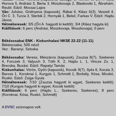
Horova 5, Andrási 3, Berta 3, Moszkovaja 2, Blaskovits 1, Ábrahám,
Reubl. Edző: Mocsai Lajos
Vác:
Juhász, Gridnyeva (kapusok), Rábai 6, Klász 6(3), Veszeli 4,
Őri C. 3, Turza 3, Sterbik 2, Hornyák 1, Belső, Farkas V. Edző: Hajdu
János
Hétméteresek:
3/5 (Őri A. hagyott ki kettőt); 3/4 (Klász hagyta ki)
Kiállítások:
6 perc (Andrási, Moszkovaja, Moszkovaja); 0 perc
Békéscsabai ENK - Kiskunhalasi NKSE 22-22 (11-11)
Békéscsaba, 500 néző
Vez.: Baranyi, Szloska
Békéscsaba:
Veress, Mészáros (kapusok), Zsuzsa 8(7), Szekeres
4, Forczek 3, Valyuch 3, Tóth K. 2, Hajdu L. 1, Vincze Zs. 1,
Brecska, Buzási. Edző: Rapatyi Tamás
Kiskunhalas:
Vörös, Győri (kapusok), Kocsik 9(7), Ilyés 6, Kocsis 3,
Baross 1, Koroknai 1, Kurgyis 1, Schmidt 1, Borbély, Kósa, Micskó,
Ruskó. Edző: Zsiga Gyula
Hétméteresek:
7/10 (Zsuzsa hagyott ki egyet, Szekeres kettőt);
7/10 (Kurgyis hagyott ki egyet, Kocsik kettőt)
Kiállítások:
6 perc (Hajdu L., Szekeres, Szekeres); 8 perc
(Koroknai, Kósa, Ruskó, Schmidt)
A
DVSC
szünnapos volt.