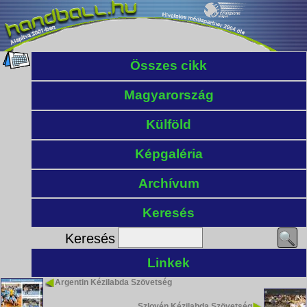
Összes cikk
Magyarország
Külföld
Képgaléria
Archívum
Keresés
Keresés
Linkek
Argentin Kézilabda Szövetség
Szlovén Kézilabda Szövetség