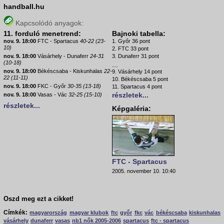
handball.hu
Kapcsolódó anyagok:
11. forduló menetrend:
Bajnoki tabella:
nov. 9. 18:00
FTC - Spartacus
40-22 (23-
1. Győr 36 pont
10)
2. FTC 33 pont
nov. 9. 18:00
Vásárhely - Dunaferr
24-31
3. Dunaferr 31 pont
(10-18)
...
nov. 9. 18:00
Békéscsaba - Kiskunhalas
22-
9. Vásárhely 14 pont
22 (11-11)
10. Békéscsaba 5 pont
nov. 9. 18:00
FKC - Győr
30-35 (13-18)
11. Spartacus 4 pont
részletek...
nov. 9. 18:00
Vasas - Vác
32-25 (15-10)
részletek...
Képgaléria:
FTC - Spartacus
2005. november 10. 10:40
Oszd meg ezt a cikket!
Címkék:
magyarország
magyar klubok
ftc
győr
fkc
vác
békéscsaba
kiskunhalas
vásárhely
dunaferr
vasas
nb1 nők 2005-2006
spartacus
ftc - spartacus