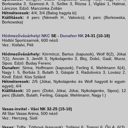
Borkowska 3, Szamosi A. 3, Szőke 3, Rózsa 1, Viglási 1, Halmai,
Lánczos. Edző: Marczinka Zoltán
Hétméteresek:
4/4; 3/4 (Balog hagyta ki)
Kiállítások:
4 perc (Németh H., Valovics); 4 perc (Borkowska,
Borkowska)
Hódmezővásárhelyi NKC
SE -
Dunaferr NK
24-31 (10-18)
Hódtói Sportcsarnok, 600 néző
Vez.: Kisfalvi, Péli
Hódmezővásárhely:
Körmöczi, Bartus (kapusok), Wolf 8(2), Jókai
7(1), Ancsin 3, Jenőfi 3, Nyikolajenko 3, Bloj, Dobó, Gaál, Mucsi,
Sipos. Edző: Buday Ferenc
Dunaferr:
Sirina, Hoffmann (kapusok), Ferling 6, Mehlmann 6(4),
Nagy I. 5, Borbás 3, Bulath 3, Gáspár 3, Radulovics 3, Lovász 2,
Kindl. Edző: Kiss Szilárd
Hétméteresek:
2/5 (Jókai, Nyikolajenko és Wolf hagyott ki egyet-
egyet); 4/4
Kiállítások:
10 perc (Dobó, Jókai, Jókai, Nyikolajenko, Sipos); 12
perc (Bulath, Bulath, Ferling, Gáspár, Mehlmann, Nagy I.)
Vasas-invitel - Váci NK 32-25 (15-10)
All Star Vasas Aréna, 500 néző
Vez.: Herczeg, Südi
Vasas:
Triffa, Tóthová (kapusok), Szilágyi 6, Tomori 6, Őri A. 6(3),